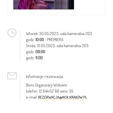
Wtorek,
30.05.2023
, sala kameralna 203
godz.
10:00
- PREMIERA
Środa,
31.05.2023
, sala kameralna 203
godz.
09:00
godz.
11:00
Informacje i rezerwacja:
Biuro Organizacji Widowni
telefon: 12 644 02 66 wew. 55
e-mail:
REZERWACJA@NCK.KRAKOW.PL