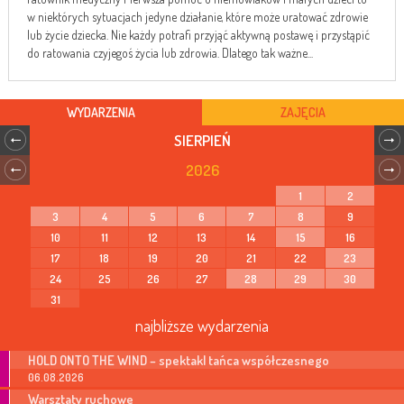
w niektórych sytuacjach jedyne działanie, które może uratować zdrowie
lub życie dziecka. Nie każdy potrafi przyjąć aktywną postawę i przystąpić
do ratowania czyjegoś życia lub zdrowia. Dlatego tak ważne...
WYDARZENIA
ZAJĘCIA
SIERPIEŃ
2026
1
2
3
4
5
6
7
8
9
10
11
12
13
14
15
16
17
18
19
20
21
22
23
24
25
26
27
28
29
30
31
najbliższe wydarzenia
HOLD ONTO THE WIND – spektakl tańca współczesnego
06.08.2026
Warsztaty ruchowe