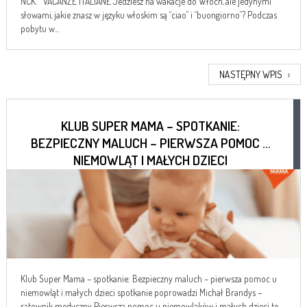
NCK. VACANZE ITALIANE Jedziesz na wakacje do Włoch, ale jedynymi
słowami, jakie znasz w języku włoskim są “ciao” i “buongiorno”? Podczas
pobytu w...
NASTĘPNY WPIS
›
KLUB SUPER MAMA – SPOTKANIE:
BEZPIECZNY MALUCH – PIERWSZA POMOC U
NIEMOWLĄT I MAŁYCH DZIECI
Klub Super Mama – spotkanie: Bezpieczny maluch – pierwsza pomoc u
niemowląt i małych dzieci spotkanie poprowadzi Michał Brandys –
ratownik medyczny Pierwsza pomoc u niemowlaków i małych dzieci to