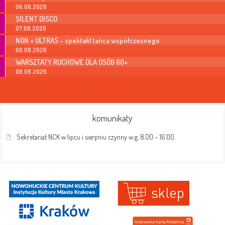
06.08.2026
SILENT DISCO
07.08.2026
NON + ULTRAS – spektakl tańca współczesnego
08.08.2026
WARSZTATY RUCHOWE DLA OSÓB 60+
08.08.2026
komunikaty
Sekretariat NCK w lipcu i sierpniu czynny w g. 8.00 – 16.00.