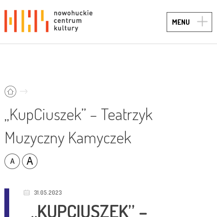
TOGG
MENU
NAVIG
„KupCiuszek” – Teatrzyk
Muzyczny Kamyczek
31.05.2023
„KUPCIUSZEK” –