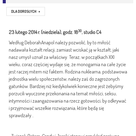
DLA DOROSŁYCH
+
30
23 lutego 2014 r. (niedziela), godz. 18
,
studio C4
Według DeborahAnapol należy pozwolić, by to miłość
nadawała kształt relacji, zamiast wciskać ją w kształt, jaki
nasz umysł uznał za właściwy. Teraz, w początkach XXI
wieku, coraz częściej wydaje się, że monogamia na całe życie
jest raczej mitem niż faktem. Rodzina nuklearna, podstawowa
jednostka wielu społeczeństw, należy zaś do zagrożonych
gatunków. Bardziej niż kiedykolwiek konieczne jest żebyśmy
porzucili wyuczone przekonania na temat miłości, seksu,
intymności i zaangażowania na rzecz gotowości, by odkrywać
i przyjmować wszelkie rozwiązania, które będą się
sprawdzały…
„Związek Petera, Candy i Jessiki stanowi przykład zarówno