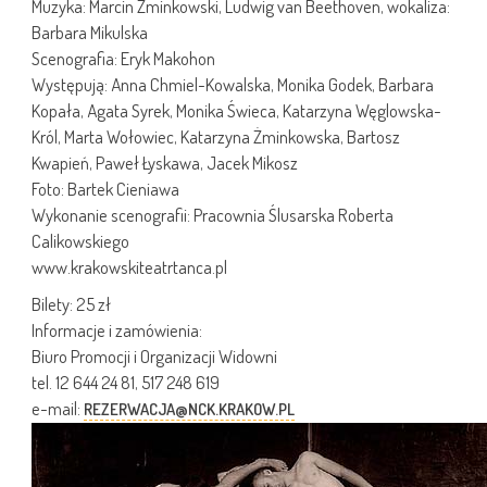
Muzyka: Marcin Żminkowski, Ludwig van Beethoven, wokaliza:
Barbara Mikulska
Scenografia: Eryk Makohon
Występują: Anna Chmiel-Kowalska, Monika Godek, Barbara
Kopała, Agata Syrek, Monika Świeca, Katarzyna Węglowska-
Król, Marta Wołowiec, Katarzyna Żminkowska, Bartosz
Kwapień, Paweł Łyskawa, Jacek Mikosz
Foto: Bartek Cieniawa
Wykonanie scenografii: Pracownia Ślusarska Roberta
Calikowskiego
www.krakowskiteatrtanca.pl
Bilety: 25 zł
Informacje i zamówienia:
Biuro Promocji i Organizacji Widowni
tel. 12 644 24 81, 517 248 619
e-mail:
REZERWACJA@NCK.KRAKOW.PL