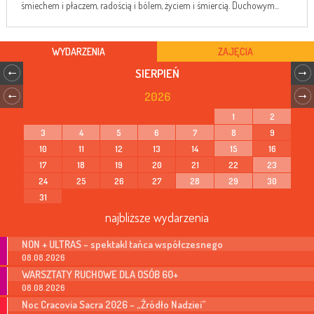
śmiechem i płaczem, radością i bólem, życiem i śmiercią. Duchowym...
WYDARZENIA
ZAJĘCIA
SIERPIEŃ
2026
1
2
3
4
5
6
7
8
9
10
11
12
13
14
15
16
17
18
19
20
21
22
23
24
25
26
27
28
29
30
31
najbliższe wydarzenia
NON + ULTRAS – spektakl tańca współczesnego
08.08.2026
WARSZTATY RUCHOWE DLA OSÓB 60+
08.08.2026
Noc Cracovia Sacra 2026 – „Źródło Nadziei”