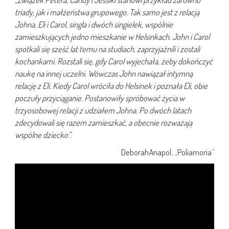
triady, jak i małżeństwa grupowego. Tak samo jest z relacją
Johna, Eli i Carol, singla i dwóch singielek, wspólnie
zamieszkujących jedno mieszkanie w Helsinkach. John i Carol
spotkali się sześć lat temu na studiach, zaprzyjaźnili i zostali
kochankami. Rozstali się, gdy Carol wyjechała, żeby dokończyć
naukę na innej uczelni. Wówczas John nawiązał intymną
relację z Eli. Kiedy Carol wróciła do Helsinek i poznała Eli, obie
poczuły przyciąganie. Postanowiły spróbować życia w
trzyosobowej relacji z udziałem Johna. Po dwóch latach
zdecydowali się razem zamieszkać, a obecnie rozważają
wspólne dziecko”.
DeborahAnapol, „Poliamoria”