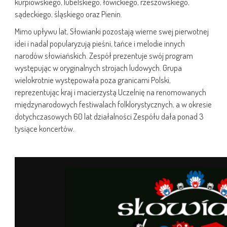
kurpiowskiego, lubelskiego, łowickiego, rzeszowskiego,
sądeckiego, śląskiego oraz Pienin.
Mimo upływu lat, Słowianki pozostają wierne swej pierwotnej
idei i nadal popularyzują pieśni, tańce i melodie innych
narodów słowiańskich. Zespół prezentuje swój program
występując w oryginalnych strojach ludowych. Grupa
wielokrotnie występowała poza granicami Polski,
reprezentując kraj i macierzystą Uczelnię na renomowanych
międzynarodowych festiwalach folklorystycznych, a w okresie
dotychczasowych 60 lat działalności Zespółu dała ponad 3
tysiące koncertów.