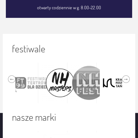
otwarty codziennie w g. 8.00-22.00
festiwale
nasze marki