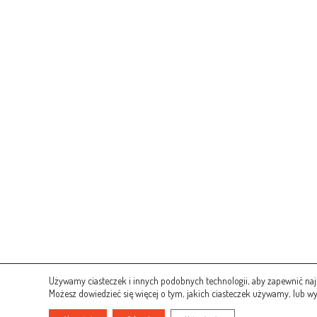
Używamy ciasteczek i innych podobnych technologii, aby zapewnić najle
Możesz dowiedzieć się więcej o tym, jakich ciasteczek używamy, lub w