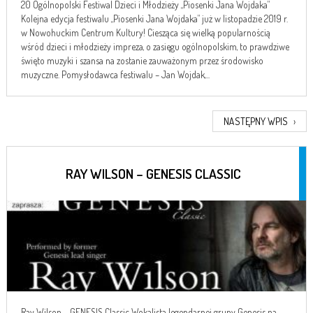
20 Ogólnopolski Festiwal Dzieci i Młodzieży „Piosenki Jana Wojdaka”
Kolejna edycja festiwalu „Piosenki Jana Wojdaka” już w listopadzie 2019 r.
w Nowohuckim Centrum Kultury! Ciesząca się wielką popularnością
wśród dzieci i młodzieży impreza, o zasięgu ogólnopolskim, to prawdziwe
święto muzyki i szansa na zostanie zauważonym przez środowisko
muzyczne. Pomysłodawca festiwalu – Jan Wojdak,...
NASTĘPNY WPIS
›
RAY WILSON – GENESIS CLASSIC
Ray Wilson – GENESIS Classic Wokalista legendarnej grupy Genesis na