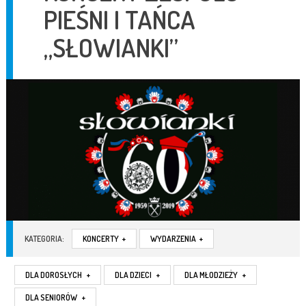
PIEŚNI I TAŃCA
„SŁOWIANKI”
KATEGORIA:
KONCERTY
+
WYDARZENIA
+
DLA DOROSŁYCH
+
DLA DZIECI
+
DLA MŁODZIEŻY
+
DLA SENIORÓW
+