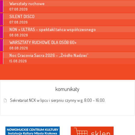
Warsztaty ruchowe
07.08.2026
SILENT DISCO
07.08.2026
NON + ULTRAS – spektakl tańca współczesnego
08.08.2026
WARSZTATY RUCHOWE DLA OSÓB 60+
08.08.2026
Noc Cracovia Sacra 2026 – „Źródło Nadziei”
15.08.2026
komunikaty
Sekretariat NCK w lipcu i sierpniu czynny w g. 8.00 – 16.00.