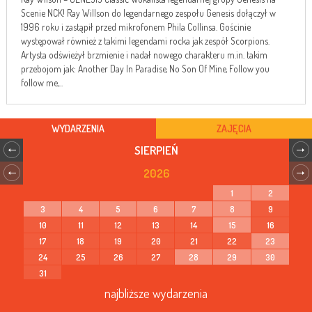
Scenie NCK! Ray Willson do legendarnego zespołu Genesis dołączył w
1996 roku i zastąpił przed mikrofonem Phila Collinsa. Gościnie
występował również z takimi legendami rocka jak zespół Scorpions.
Artysta odświeżył brzmienie i nadał nowego charakteru m.in. takim
przebojom jak: Another Day In Paradise, No Son Of Mine, Follow you
follow me,...
WYDARZENIA
ZAJĘCIA
SIERPIEŃ
2026
1
2
3
4
5
6
7
8
9
10
11
12
13
14
15
16
17
18
19
20
21
22
23
24
25
26
27
28
29
30
31
najbliższe wydarzenia