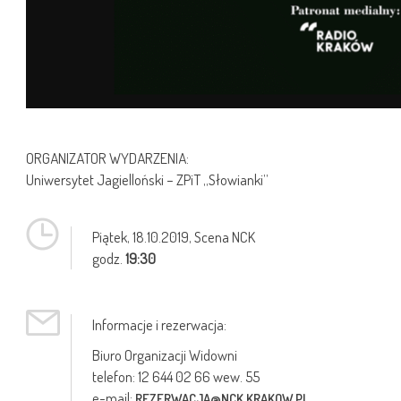
ORGANIZATOR WYDARZENIA:
Uniwersytet Jagielloński – ZPiT „Słowianki”
Piątek,
18.10.2019
, Scena NCK
godz.
19:30
Informacje i rezerwacja:
Biuro Organizacji Widowni
telefon: 12 644 02 66 wew. 55
e-mail:
REZERWACJA@NCK.KRAKOW.PL