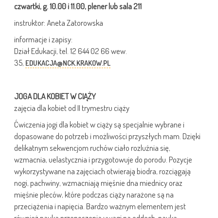
czwartki, g. 10.00 i 11.00, plener lub sala 211
instruktor: Aneta Zatorowska
informacje i zapisy:
Dział Edukacji, tel. 12 644 02 66 wew.
35,
EDUKACJA@NCK.KRAKOW.PL
JOGA DLA KOBIET W CIĄŻY
zajęcia dla kobiet od II trymestru ciąży
Ćwiczenia jogi dla kobiet w ciąży są specjalnie wybrane i
dopasowane do potrzeb i możliwości przyszłych mam. Dzięki
delikatnym sekwencjom ruchów ciało rozluźnia się,
wzmacnia, uelastycznia i przygotowuje do porodu. Pozycje
wykorzystywane na zajęciach otwierają biodra, rozciągają
nogi, pachwiny, wzmacniają mięśnie dna miednicy oraz
mięśnie pleców, które podczas ciąży narażone są na
przeciążenia i napięcia. Bardzo ważnym elementem jest
również nauka przenoszenia uwagi na oddech, nauka