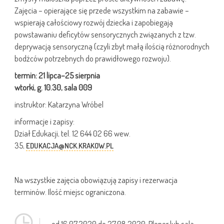
Zajęcia – opierające się przede wszystkim na zabawie –
wspierają całościowy rozwój dziecka i zapobiegają
powstawaniu deficytów sensorycznych związanych z tzw.
deprywacją sensoryczną (czyli zbyt małą ilością różnorodnych
bodźców potrzebnych do prawidłowego rozwoju).
termin: 21 lipca–25 sierpnia
wtorki, g. 10.30, sala 009
instruktor: Katarzyna Wróbel
informacje i zapisy:
Dział Edukacji, tel. 12 644 02 66 wew.
35,
EDUKACJA@NCK.KRAKOW.PL
Na wszystkie zajęcia obowiązują zapisy i rezerwacja
terminów. Ilość miejsc ograniczona.
od 16.07.2020 do 27.08.2020, Plener lub sala