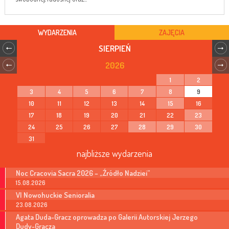
WYDARZENIA
ZAJĘCIA
SIERPIEŃ
2026
1
2
3
4
5
6
7
8
9
10
11
12
13
14
15
16
17
18
19
20
21
22
23
24
25
26
27
28
29
30
31
najbliższe wydarzenia
Noc Cracovia Sacra 2026 – „Źródło Nadziei”
15.08.2026
VI Nowohuckie Senioralia
23.08.2026
Agata Duda-Gracz oprowadza po Galerii Autorskiej Jerzego
Dudy-Gracza