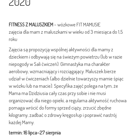
2020
FITNESS Z MALUSZKIEM
– wózkowe FIT MAMUSIE
zajęcia dla mam z maluszkami w wieku od 3 miesiąca do 1,5
roku
Zajęcia są propozycją wspólnej aktywności dla mamy z
dzieckiem i odbywają się na świeżym powietrzu (lub w razie
niepogody w Sali ćwiczeń). Gimnastyka ma charakter
aerobowy, wzmacniający i rozciągający. Maluszek bierze
udział w ćwiczeniach (albo dzielnie towarzyszy mamie śpiąc
w wózku lub na macie). Specyfika zajęć polega na tym, że
Mama ma Dzidziusia cały czas przy sobie i nie musi
organizować dla niego opieki, a regularna aktywność ruchowa
pomaga wrócić do formy sprzed ciąży, zrzucić zbędne
kilogramy, zadbać o zdrowy kręgosłup i poprawić nastrój
każdej Mamy.
termin: 16 lipca–27 sierpnia