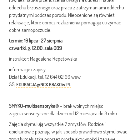
oddechu brzusznego oraz praca z zatrzymaniami oddechu
przydatnymi podczas porodu. Nieocenione są również
relaksacje, które oprócz rozluźnienia pomagają utrzymać
dobre samopoczucie.
termin: 16 lipca–27 sierpnia
czwartki, g. 12.00, sala 009
instruktor: Magdalena Repetowska
informacje i zapisy:
Dział Edukacji, tel. 12 644 02 66 wew.
35,
EDUKACJA@NCK.KRAKOW.PL
SMYKO-multisensoryka
® – brak wolnych miejsc
zajęcia sensoryczne dla dzieci od 12 miesiąca do 3 roku
Zajęcia stymulują wszystkie 7 zmysłów. Rodzice i
opiekunowie poznają w jaki sposób prawidłowo stymulować
zmysły maluszka poprzez proste aktywności i zabawę.