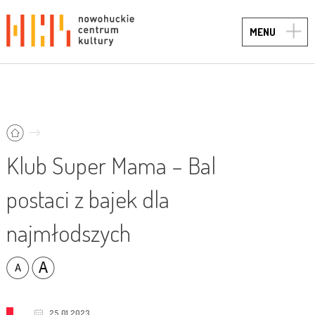
TOGG
MENU
NAVIG
Klub Super Mama – Bal
postaci z bajek dla
najmłodszych
25.01.2023