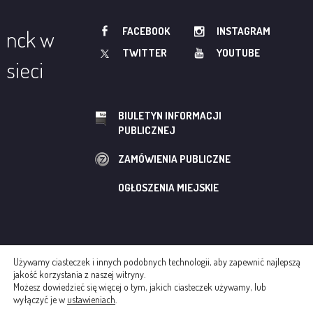
FACEBOOK
INSTAGRAM
nck w
TWITTER
YOUTUBE
sieci
BIULETYN INFORMACJI
PUBLICZNEJ
ZAMÓWIENIA PUBLICZNE
OGŁOSZENIA MIEJSKIE
Używamy ciasteczek i innych podobnych technologii, aby zapewnić najlepszą
© NOWOHUCKIE CENTRUM KULTURY
jakość korzystania z naszej witryny.
Możesz dowiedzieć się więcej o tym, jakich ciasteczek używamy, lub
REGULAMINY
POLITYKA COOKIES
wyłączyć je w
ustawieniach
.