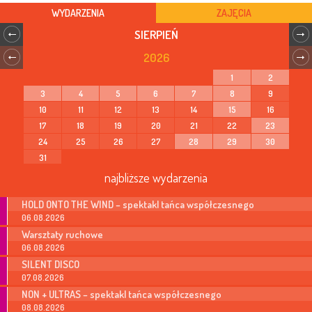
WYDARZENIA
ZAJĘCIA
SIERPIEŃ
2026
1
2
3
4
5
6
7
8
9
10
11
12
13
14
15
16
17
18
19
20
21
22
23
24
25
26
27
28
29
30
31
najbliższe wydarzenia
HOLD ONTO THE WIND – spektakl tańca współczesnego
06.08.2026
Warsztaty ruchowe
06.08.2026
SILENT DISCO
07.08.2026
NON + ULTRAS – spektakl tańca współczesnego
08.08.2026