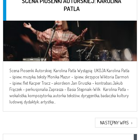
SCENA PIOSENKI AUTORSKIEJ: KAROLINA
PATLA
Scena Piosenki Autorskiej: Karolina Patla Wystąpią: UKOJA Karolina Patla
– śpiew, muzyka, teksty Monika Mazur – śpiew, skrzypce Wiktoria Darmoń
– śpiew, flet Kacper Tracz – akordeon Jan Gruszka – kontrabas Jakub
Frączek – perkusjonalia Zaprasza – Basia Stępniak-Wilk Karolina Patla –
wokalistka, kompozytorka, autorka tekstów, dyrygentka, badaczka kultury
ludowej, dydaktyk; artystka...
NASTĘPNY WPIS
›