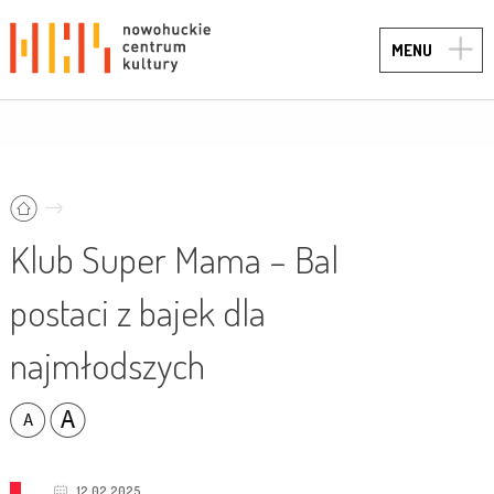
TOGG
MENU
NAVIG
Klub Super Mama – Bal
postaci z bajek dla
najmłodszych
12.02.2025