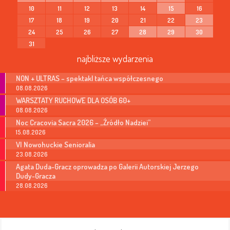
10
11
12
13
14
15
16
17
18
19
20
21
22
23
24
25
26
27
28
29
30
31
najbliższe wydarzenia
NON + ULTRAS – spektakl tańca współczesnego
08.08.2026
WARSZTATY RUCHOWE DLA OSÓB 60+
08.08.2026
Noc Cracovia Sacra 2026 – „Źródło Nadziei”
15.08.2026
VI Nowohuckie Senioralia
23.08.2026
Agata Duda-Gracz oprowadza po Galerii Autorskiej Jerzego
Dudy-Gracza
28.08.2026