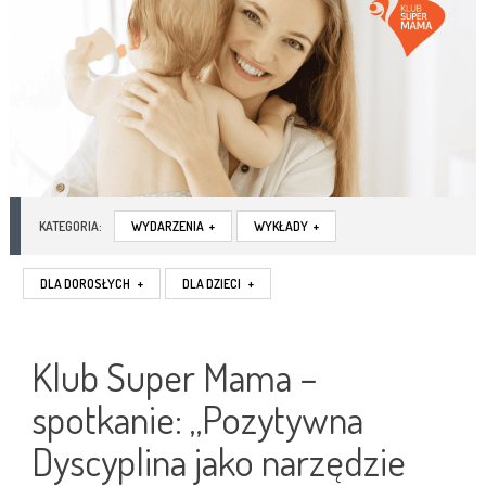
KATEGORIA:
WYDARZENIA
+
WYKŁADY
+
DLA DOROSŁYCH
+
DLA DZIECI
+
Klub Super Mama –
spotkanie: „Pozytywna
Dyscyplina jako narzędzie