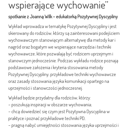
wspierające wychowanie”
spotkanie z Joanną Wilk – edukatorką Pozytywnej Dyscypliny
Wykład wprowadza w tematykę Pozytywnej Dyscypliny i jest
skierowany do rodziców, którzy są zainteresowani podejściem
wychowawczym stanowiącym alternatywę dla metody kar i
nagród oraz bogatym we wspierające narzędzia i techniki
wychowawcze, które pozwalają być rodzicem uprzejmym i
stanowczym jednocześnie. Podczas wykładu rodzice poznają
podstawowe założenia i kryteria stosowania metody
Pozytywnej Dyscypliny, przykładowe techniki wychowawcze
oraz zasady stosowania języka komunikacji opartego na
uprzejmości i stanowczości jednoczesnej.
Wykład będzie przydatny dla rodziców, którzy:
– poszukują inspiracji w obszarze wychowania;
– chcą dowiedzieć się czym jest Pozytywna Dyscyplina w
praktyce i poznać przykładowe techniki PD;
– pragną nabyć umiejętności stosowania języka uprzejmości i