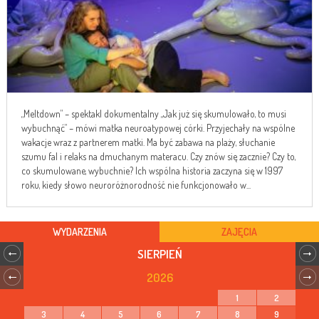
„Meltdown” – spektakl dokumentalny „Jak już się skumulowało, to musi
wybuchnąć” – mówi matka neuroatypowej córki. Przyjechały na wspólne
wakacje wraz z partnerem matki. Ma być zabawa na plaży, słuchanie
szumu fal i relaks na dmuchanym materacu. Czy znów się zacznie? Czy to,
co skumulowane, wybuchnie? Ich wspólna historia zaczyna się w 1997
roku, kiedy słowo neuroróżnorodność nie funkcjonowało w...
WYDARZENIA
ZAJĘCIA
SIERPIEŃ
2026
1
2
3
4
5
6
7
8
9