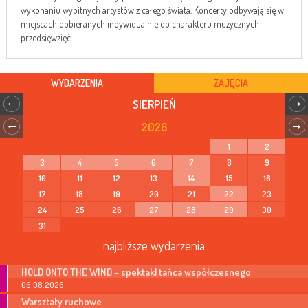
wykonaniu wybitnych artystów z całego świata. Koncerty odbywają się w
miejscach dobieranych indywidualnie do charakteru muzycznych
przedsięwzięć.
WYDARZENIA
ZAJĘCIA
SIERPIEŃ
2026
1
2
3
4
5
6
7
8
9
10
11
12
13
14
15
16
17
18
19
20
21
22
23
24
25
26
27
28
29
30
31
najbliższe wydarzenia
HOLD ONTO THE WIND – spektakl tańca współczesnego
06.08.2026
Warsztaty ruchowe