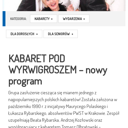
KATEGORIA:
KABARETY
+
WYDARZENIA
+
DLA DOROSŁYCH
+
DLA SENIORÓW
+
KABARET POD
WYRWIGROSZEM – nowy
program
Grupa zasłużenie ciesząca się mianem jednego z
najpopularniejszych polskich kabaretów! Została założona w
październiku 1990 r. z inicjatywy Maurycego Polaskiego i
Łukasza Rybarskiego, absolwentów PWST w Krakowie. Zespół
uzupełniają Beata Rybarska, Andrzej Kozłowski oraz
współpracujący z kabaretem Tomasz Olbratowski –