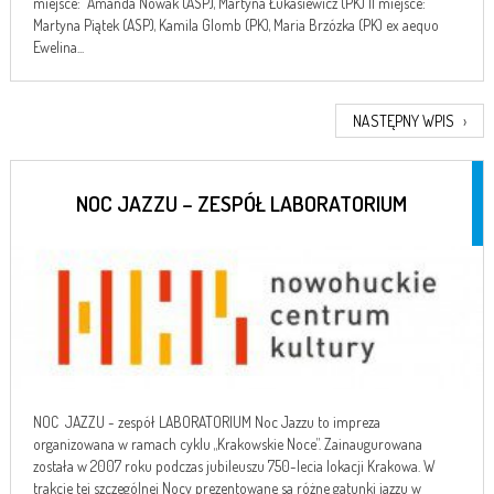
miejsce: Amanda Nowak (ASP), Martyna Łukasiewicz (PK) II miejsce:
Martyna Piątek (ASP), Kamila Glomb (PK), Maria Brzózka (PK) ex aequo
Ewelina...
NASTĘPNY WPIS
›
NOC JAZZU – ZESPÓŁ LABORATORIUM
NOC JAZZU - zespół LABORATORIUM Noc Jazzu to impreza
organizowana w ramach cyklu „Krakowskie Noce”. Zainaugurowana
została w 2007 roku podczas jubileuszu 750-lecia lokacji Krakowa. W
trakcie tej szczególnej Nocy prezentowane są różne gatunki jazzu w