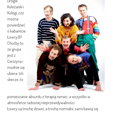
Drogie
Koleżanki i
Kolegi, cóż
można
powiedzieć
o kabarecie
Łowcy.B?
Choćby to,
że grupa
jest z
Cieszyna i
modnie się
ubiera. Ich
skecze, to
pomieszanie absurdu z terapią nerwic, a wszystko w
atmosferze radosnej nieprzewidywalności.
Łowcy są trochę dziwni, a trochę normalni, sami bawią się