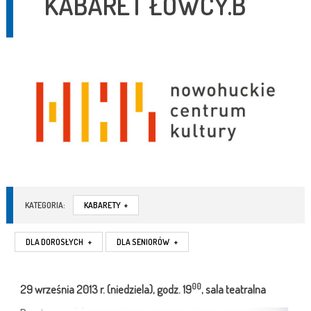
KABARET ŁOWCY.B
KATEGORIA:
KABARETY
+
DLA DOROSŁYCH
+
DLA SENIORÓW
+
00
29 września
2013 r.
(niedziela), godz. 19
, sala teatralna