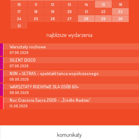
10
11
12
13
14
15
16
17
18
19
20
21
22
23
24
25
26
27
28
29
30
31
najbliższe wydarzenia
Warsztaty ruchowe
07.08.2026
SILENT DISCO
07.08.2026
NON + ULTRAS – spektakl tańca współczesnego
08.08.2026
WARSZTATY RUCHOWE DLA OSÓB 60+
08.08.2026
Noc Cracovia Sacra 2026 – „Źródło Nadziei”
15.08.2026
komunikaty