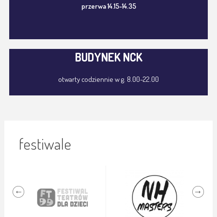
przerwa 14.15-14.35
BUDYNEK NCK
otwarty codziennie w g. 8.00-22.00
festiwale