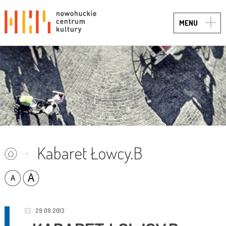
TOGG
MENU
NAVIG
Kabaret Łowcy.B
29.09.2013