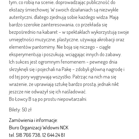
tym, co robią na scenie, doprowadzając publiczność do
ekstazy śmiechowej. W swoich działaniach są niezwykle
autentyczni, dlatego zjednują sobie każdego widza. Mają
bardzo szerokie zainteresowania, co przekłada się
bezpośrednio na kabaret – w spektaklach wykorzystują swoje
umiejętności muzyczne, plastyczne, używają akrobacji oraz
elementów pantomimy. Nie boją się niczego – ciągle
eksperymentują i poszukują, wciągając innych do zabawy.
Ich sukces jest ogromnym fenomenem – pewnego dnia
skrzyknęli się i pojechali na Pakę – zdobyli główną nagrodę i
od tej pory wygrywają wszystko. Patrząc na nich ma się
wrażenie, że uprawiają sztukę bardzo prostą, jednak nikt
jeszcze nie odważył się ich naśladować.
Bo Łowcy.B są po prostu niepowtarzalni.
Bilety: 50 zł
Zamówienia i informacje:
Biuro Organizacji Widowni NCK
tel. 518 766 738, 12 644 24 81