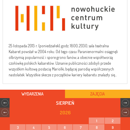
25 listopada 2013 r. (poniedziałek), godz. 1800, 2030, sala teatralna
Kabaret powstał w 2004 roku. Od tego czasu Paranienormalni osiągnęli
olbrzymią popularność i spore grono fanów, a obecnie współtworzą
czołówkę polskich kabaretów. Uznanie publiczności zdobyli przede
wszystkim kultową postacią Mariolki, będącej parodią współczesnych
nastolatek. Wszystkie skecze z początków kariery kabaretu znalazły się...
WYDARZENIA
ZAJĘCIA
SIERPIEŃ
2026
1
2
3
4
5
6
7
8
9