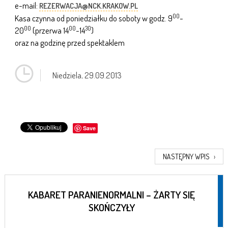
e-mail:
REZERWACJA@NCK.KRAKOW.PL
00
Kasa czynna od poniedziałku do soboty w godz. 9
-
00
00
30
20
(przerwa 14
-14
)
oraz na godzinę przed spektaklem
Niedziela,
29.09.2013
Save
NASTĘPNY WPIS
›
KABARET PARANIENORMALNI – ŻARTY SIĘ
SKOŃCZYŁY