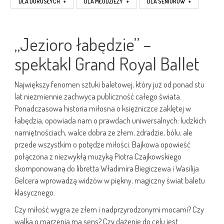
DLA DOROSŁYCH
+
DLA MŁODZIEŻY
+
DLA SENIORÓW
+
„Jezioro łabędzie” –
spektakl Grand Royal Ballet
Największy fenomen sztuki baletowej, który już od ponad stu
lat niezmiennie zachwyca publiczność całego świata.
Ponadczasowa historia miłosna o księżniczce zaklętej w
łabędzia, opowiada nam o prawdach uniwersalnych: ludzkich
namiętnościach, walce dobra ze złem, zdradzie, bólu, ale
przede wszystkim o potędze miłości. Bajkowa opowieść
połączona z niezwykłą muzyką Piotra Czajkowskiego
skomponowaną do libretta Władimira Biegiczewa i Wasilija
Gelcera wprowadzą widzów w piękny, magiczny świat baletu
klasycznego.
Czy miłość wygra ze złem i nadprzyrodzonymi mocami? Czy
walka o marzenia ma sens? Czy dążenie do celu jest