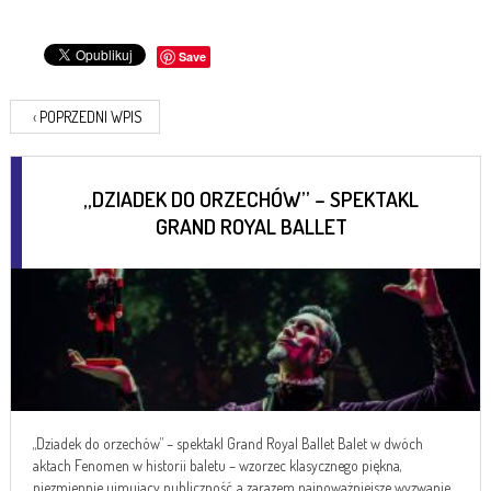
Save
‹
POPRZEDNI WPIS
„DZIADEK DO ORZECHÓW” – SPEKTAKL
GRAND ROYAL BALLET
„Dziadek do orzechów” – spektakl Grand Royal Ballet Balet w dwóch
aktach Fenomen w historii baletu – wzorzec klasycznego piękna,
niezmiennie ujmujący publiczność, a zarazem najpoważniejsze wyzwanie