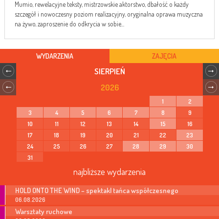
Mumio, rewelacyjne teksty, mistrzowskie aktorstwo, dbałość o każdy
szczegół i nowoczesny poziom realizacyjny, oryginalna oprawa muzyczna
na żywo, zaproszenie do odkrycia w sobie...
WYDARZENIA
ZAJĘCIA
SIERPIEŃ
2026
1
2
3
4
5
6
7
8
9
10
11
12
13
14
15
16
17
18
19
20
21
22
23
24
25
26
27
28
29
30
31
najbliższe wydarzenia
HOLD ONTO THE WIND – spektakl tańca współczesnego
06.08.2026
Warsztaty ruchowe