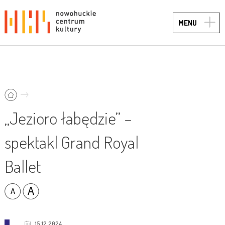
TOGG
MENU
NAVIG
„Jezioro łabędzie” –
spektakl Grand Royal
Ballet
15.12.2024