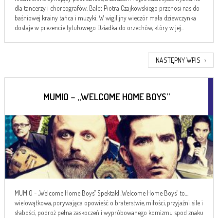
dla tancerzy i choreografów. Balet Piotra Czajkowskiego przenosi nas do
baśniowej krainy tańca i muzyki. W wigilijny wieczór mała dziewczynka
dostaje w prezencie tytułowego Dziadka do orzechów, który w jej...
NASTĘPNY WPIS
›
MUMIO – „WELCOME HOME BOYS”
MUMIO - „Welcome Home Boys” Spektakl „Welcome Home Boys” to…
wielowątkowa, porywająca opowieść o braterstwie, miłości, przyjaźni, sile i
słabości, podroż pełna zaskoczeń i wypróbowanego komizmu spod znaku