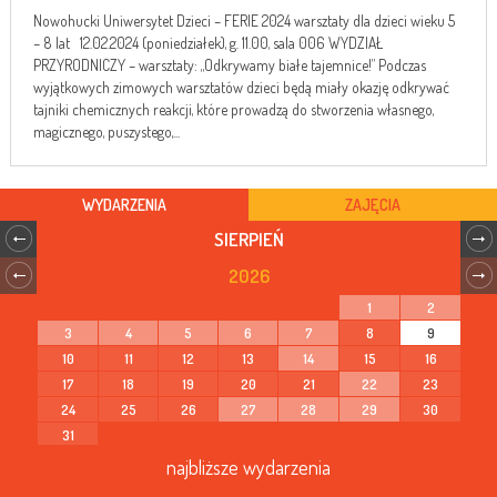
Nowohucki Uniwersytet Dzieci – FERIE 2024 warsztaty dla dzieci wieku 5
– 8 lat 12.02.2024 (poniedziałek), g. 11.00, sala 006 WYDZIAŁ
PRZYRODNICZY – warsztaty: „Odkrywamy białe tajemnice!” Podczas
wyjątkowych zimowych warsztatów dzieci będą miały okazję odkrywać
tajniki chemicznych reakcji, które prowadzą do stworzenia własnego,
magicznego, puszystego,...
WYDARZENIA
ZAJĘCIA
SIERPIEŃ
2026
1
2
3
4
5
6
7
8
9
10
11
12
13
14
15
16
17
18
19
20
21
22
23
24
25
26
27
28
29
30
31
najbliższe wydarzenia