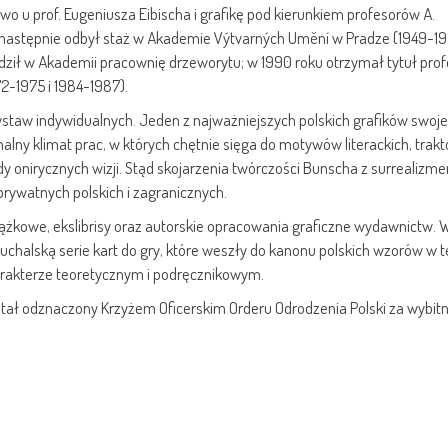
o u prof. Eugeniusza Eibischa i grafikę pod kierunkiem profesorów A.
; następnie odbył staż w Akademie Výtvarných Umění w Pradze (1949-195
dził w Akademii pracownię drzeworytu; w 1990 roku otrzymał tytuł pro
2-1975 i 1984-1987).
wystaw indywidualnych. Jeden z najważniejszych polskich grafików swoj
nalny klimat prac, w których chętnie sięga do motywów literackich, tra
edy onirycznych wizji. Stąd skojarzenia twórczości Bunscha z surrealizm
prywatnych polskich i zagranicznych.
iążkowe, ekslibrisy oraz autorskie opracowania graficzne wydawnictw. 
halską serie kart do gry, które weszły do kanonu polskich wzorów w t
harakterze teoretycznym i podręcznikowym.
ostał odznaczony Krzyżem Oficerskim Orderu Odrodzenia Polski za wybit