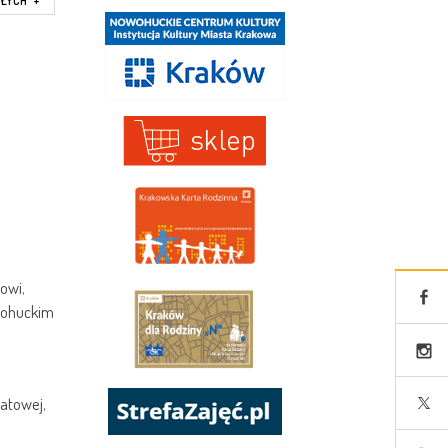
SŁYCH
+
owi,
owohuckim
tatowej,