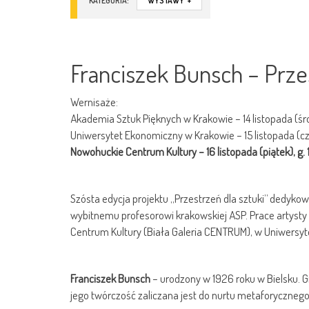
KATEGORIA:
WYSTAWY
+
Franciszek Bunsch – Prze
Wernisaże:
Akademia Sztuk Pięknych w Krakowie – 14 listopada (śro
Uniwersytet Ekonomiczny w Krakowie – 15 listopada (czw
Nowohuckie Centrum Kultury – 16 listopada (piątek), g.
Szósta edycja projektu „Przestrzeń dla sztuki” dedykow
wybitnemu profesorowi krakowskiej ASP. Prace artyst
Centrum Kultury (Biała Galeria CENTRUM), w Uniwersyt
Franciszek Bunsch
– urodzony w 1926 roku w Bielsku. Gr
jego twórczość zaliczana jest do nurtu metaforycznego