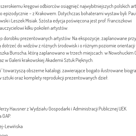
ie szerokiemu kręgowi odbiorców osiągnięć najwybitniejszych polskich ar
o epizodycznie – z Krakowem. Dotychczas bohaterami wystaw byli: Paul
ski i Leszek Misiak. Szósta edycja poświęcona jest prof. Franciszkowi
auczycielowi kilku pokoleń artystów.
go dorobku prezentowanych artystów. Na ekspozycje, zaplanowane prz
ą dotrzeć do widzów z różnych środowisk i o różnym poziomie orientacji
nciszka Bunscha, którą zaplanowano w trzech miejscach: w Nowohuckim
z w Galerii krakowskiej Akademii Sztuk Pięknych.
 towarzyszą obszerne katalogi, zawierające bogato ilustrowane biogra
 sztuki oraz komplety reprodukcji prezentowanych dzieł.
erzy Hausner z Wydziału Gospodarki i Administracji Publicznej UEK.
a GAP.
iej-Lewińska