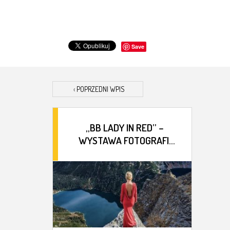
Save
‹
POPRZEDNI WPIS
„BB LADY IN RED” –
WYSTAWA FOTOGRAFII
BOŻENY BUDZYŃSKIEJ