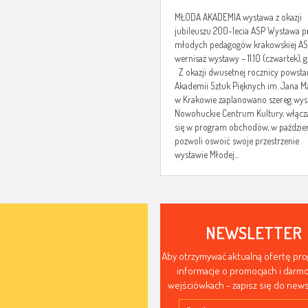
MŁODA AKADEMIA wystawa z okazji
jubileuszu 200-lecia ASP Wystawa p
młodych pedagogów krakowskiej A
wernisaż wystawy – 11.10 (czwartek), g
Z okazji dwusetnej rocznicy powsta
Akademii Sztuk Pięknych im. Jana Ma
w Krakowie zaplanowano szereg wys
Nowohuckie Centrum Kultury, włącz
się w program obchodów, w paździe
pozwoli oswoić swoje przestrzenie
wystawie Młodej...
NEWSLETTER
Aby otrzymywać aktualną ofertę pr
informacje o promocjach i dar
wejściówkach - zapisz się do news