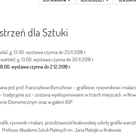
DLA SENIORÓW
+
DLA MŁODZIEŻY
+
DLA DORO
strzeń dla Sztuki
da), g. 13.00, wystawa czynna do 25.11.2018 r.
artek), g. 13.00, wystawa czynna do 30.11.2018 r.
 18.00, wystawa czynna do 2.12.2018 r.
ana jest prof. Franciszkowi Bunschowi – grafikowi, rysownikowi i malarz
y – tradycyjnie już – zostaną wyeksponowane w trzech miejscach: w N
ecie Ekonomicznym oraz w galerii ASP.
afik, rysownik i malarz, przedstawiciel krakowskiej szkoły grafiki warsz
. Profesor Akademii Sztuk Pięknych im. Jana Matejki w Krakowie.