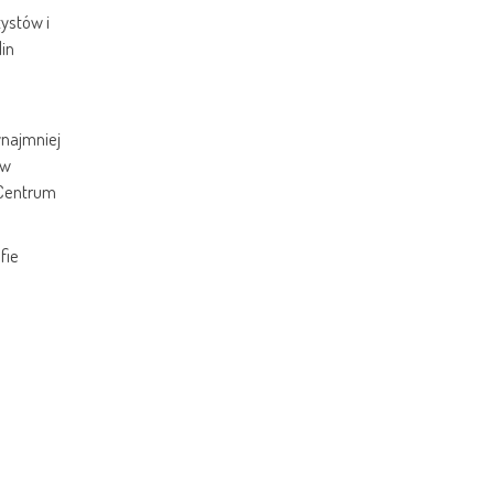
tystów i
in
ynajmniej
 w
 Centrum
fie