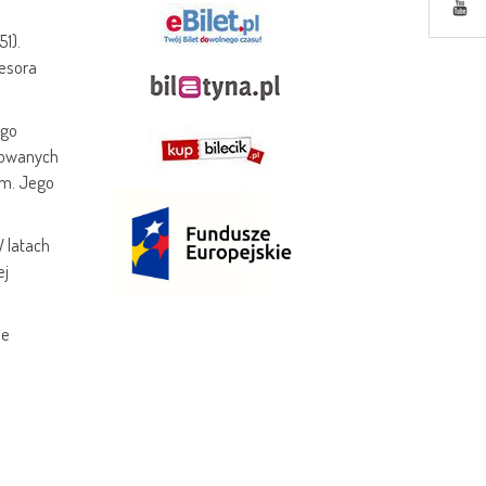
1).
fesora
ego
ktowanych
em. Jego
W latach
ej
ne