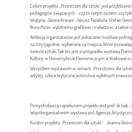
Celem projektu „Przestrzeń dla sztuki” jest przybliżen
pedagogów związanych – czy to całym życiem, czy tylk
Wojtyna, Janina Kraupe, Janusz Tarabuła, Stefan Gierow
Bunschowi, wybitnemu grafikowi i malarzowi, a także n
Ambicją organizatorów jest pokazanie możliwie pełne
na trzy tygodnie, wybierane są miejsca, które pozwalaj
świecie sztuki. Tak też jest w przypadku wystawy Fra
Kultury, w Uniwersytecie Ekonomicznym w Krakowie ora
Wszystkim wystawom w ramach „Przestrzeni dla sztuki”
artysty, szkice krytyczne autorstwa wybitnych znawców
Pomysłodawcą i opiekunem projektu jest prof. dr hab. J
Współorganizatorem wystawy jest Agencja Artystyczn
Kurator projektu „Przestrzeń dla sztuki”- Joanna Gośc