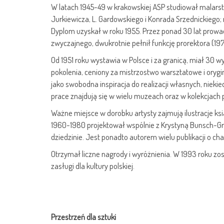
W latach 1945-49 w krakowskiej ASP studiował malarstw
Jurkiewicza, L. Gardowskiego i Konrada Srzednickiego
Dyplom uzyskał w roku 1955. Przez ponad 30 lat prowa
zwyczajnego, dwukrotnie pełnił funkcję prorektora (197
Od 1951 roku wystawia w Polsce i za granicą, miał 30 
pokolenia, ceniony za mistrzostwo warsztatowe i orygi
jako swobodna inspiracja do realizacji własnych, nieki
prace znajdują się w wielu muzeach oraz w kolekcjach 
Ważne miejsce w dorobku artysty zajmują ilustracje ks
1960-1980 projektował wspólnie z Krystyną Bunsch-Gruc
dziedzinie. Jest ponadto autorem wielu publikacji o c
Otrzymał liczne nagrody i wyróżnienia. W 1993 roku z
zasługi dla kultury polskiej.
Przestrzeń dla sztuki