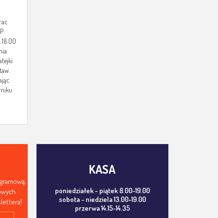
rac
SP
. 18.00
nia
tejki
taw.
ając
rniku
KASA
ogramową,
poniedziałek - piątek 8.00-19.00
mowych
sobota - niedziela 13.00-19.00
lettera!
przerwa 14.15-14.35