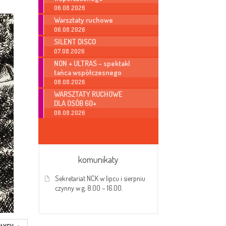
06.08.2026
Warsztaty ruchowe
06.08.2026
SILENT DISCO
07.08.2026
NON + ULTRAS – spektakl
tańca współczesnego
08.08.2026
WARSZTATY RUCHOWE
DLA OSÓB 60+
08.08.2026
komunikaty
Sekretariat NCK w lipcu i sierpniu
czynny w g. 8.00 – 16.00.