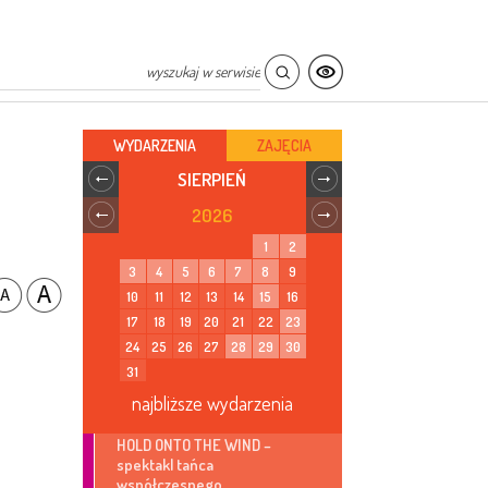
WYDARZENIA
ZAJĘCIA
SIERPIEŃ
2026
1
2
3
4
5
6
7
8
9
10
11
12
13
14
15
16
17
18
19
20
21
22
23
24
25
26
27
28
29
30
31
najbliższe wydarzenia
HOLD ONTO THE WIND –
spektakl tańca
współczesnego