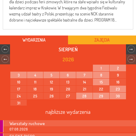
dla dzieci podczas ferii zimowych, które na stałe wpisało się w kulturalny
kalendarz imprez w Krakowie. W trwającym dwa tygodnie Festiwalu
wezmą udział teatry z Polski, prezentując na scenie NCK starannie
dobrane i najciekawsze spektakle teatralne dla dzieci. PROGRAM 18...
WYDARZENIA
ZAJĘCIA
SIERPIEŃ
2026
1
2
3
4
5
6
7
8
9
10
11
12
13
14
15
16
17
18
19
20
21
22
23
24
25
26
27
28
29
30
31
najbliższe wydarzenia
Warsztaty ruchowe
07.08.2026