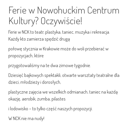
Ferie w Nowohuckim Centrum
Kultury? Oczywiście!
Ferie w NCK to teatr, plastyka, taniec, muzyka i rekreacja.
Każdy kto zamierza spędzić drugą
połowę stycznia w Krakowie może do woli przebierać w
propozycjach, które
przygotowaliśmy na te dwa zimowe tygodnie.
Dziesięć bajkowych spektakli, otwarte warsztaty teatralne dla
dzieci, młodzieży i dorosłych,
plastyczne zajęcia we wszelkich odmianach, taniec na każdą
okazję, aerobik, zumba, pilastes
i lodowisko – to tylko część naszych propozycji.
W NCK nie ma nudy!