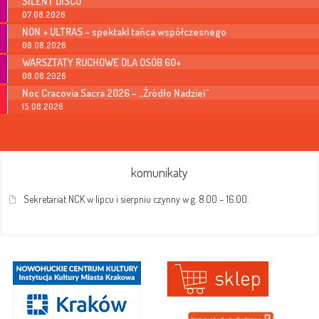
SILENT DISCO
07.08.2026
NON + ULTRAS – spektakl tańca współczesnego
08.08.2026
WARSZTATY RUCHOWE DLA OSÓB 60+
08.08.2026
Noc Cracovia Sacra 2026 – „Źródło Nadziei”
15.08.2026
komunikaty
Sekretariat NCK w lipcu i sierpniu czynny w g. 8.00 – 16.00.