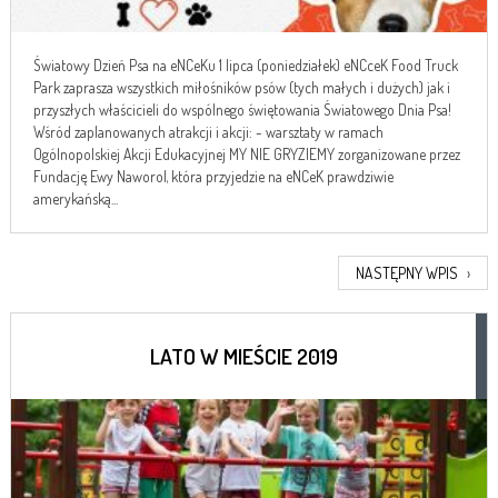
Światowy Dzień Psa na eNCeKu 1 lipca (poniedziałek) eNCceK Food Truck
Park zaprasza wszystkich miłośników psów (tych małych i dużych) jak i
przyszłych właścicieli do wspólnego świętowania Światowego Dnia Psa!
Wśród zaplanowanych atrakcji i akcji: - warsztaty w ramach
Ogólnopolskiej Akcji Edukacyjnej MY NIE GRYZIEMY zorganizowane przez
Fundację Ewy Naworol, która przyjedzie na eNCeK prawdziwie
amerykańską...
NASTĘPNY WPIS
›
LATO W MIEŚCIE 2019