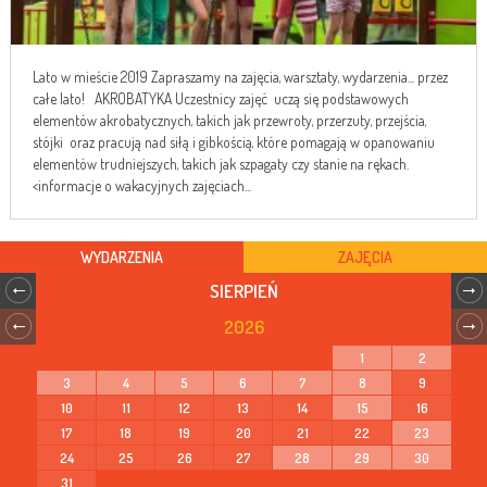
Lato w mieście 2019 Zapraszamy na zajęcia, warsztaty, wydarzenia... przez
całe lato! AKROBATYKA Uczestnicy zajęć uczą się podstawowych
elementów akrobatycznych, takich jak przewroty, przerzuty, przejścia,
stójki oraz pracują nad siłą i gibkością, które pomagają w opanowaniu
elementów trudniejszych, takich jak szpagaty czy stanie na rękach.
<informacje o wakacyjnych zajęciach...
WYDARZENIA
ZAJĘCIA
SIERPIEŃ
2026
1
2
3
4
5
6
7
8
9
10
11
12
13
14
15
16
17
18
19
20
21
22
23
24
25
26
27
28
29
30
31