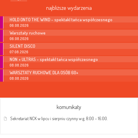
najbliższe wydarzenia
HOLD ONTO THE WIND – spektakl tańca współczesnego
06.08.2026
Warsztaty ruchowe
06.08.2026
SILENT DISCO
07.08.2026
NON + ULTRAS – spektakl tańca współczesnego
08.08.2026
WARSZTATY RUCHOWE DLA OSÓB 60+
08.08.2026
komunikaty
Sekretariat NCK w lipcu i sierpniu czynny w g. 8.00 – 16.00.