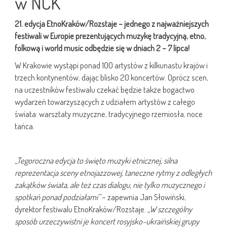
w NCK
21. edycja EtnoKraków/Rozstaje – jednego z najważniejszych
festiwali w Europie prezentujących muzykę tradycyjną, etno,
folkową i world music odbędzie się w dniach 2 – 7 lipca!
W Krakowie wystąpi ponad 100 artystów z kilkunastu krajów i
trzech kontynentów, dając blisko 20 koncertów. Oprócz scen,
na uczestników festiwalu czekać będzie także bogactwo
wydarzeń towarzyszących z udziałem artystów z całego
świata: warsztaty muzyczne, tradycyjnego rzemiosła, noce
tańca.
„Tegoroczna edycja to święto muzyki etnicznej, silna
reprezentacja sceny etnojazzowej, taneczne rytmy z odległych
zakątków świata, ale też czas dialogu, nie tylko muzycznego i
spotkań ponad podziałami”
– zapewnia Jan Słowiński,
dyrektor festiwalu EtnoKraków/Rozstaje.
„W szczególny
sposób urzeczywistni je koncert rosyjsko-ukraińskiej grupy