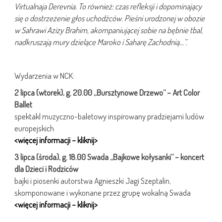
Virtualnaja Derevnia. To również: czas refleksji i dopominający
się o dostrzeżenie głos uchodźców. Pieśni urodzonej w obozie
w Sahrawi Azizy Brahim, akompaniującej sobie na bębnie tbal,
nadkruszają mury dzielące Maroko i Saharę Zachodnią…”.
Wydarzenia w NCK:
2 lipca (wtorek), g. 20.00 „Bursztynowe Drzewo” – Art Color
Ballet
spektakl muzyczno-baletowy inspirowany pradziejami ludów
europejskich
<więcej informacji – kliknij>
3 lipca (środa), g. 18.00 Swada „Bajkowe kołysanki” – koncert
dla Dzieci i Rodziców
bajki i piosenki autorstwa Agnieszki Jagi Szeptalin,
skomponowane i wykonane przez grupę wokalną Swada
<więcej informacji – kliknij>