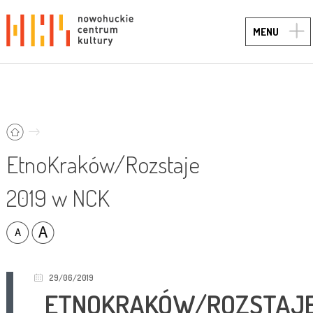
TOG
MENU
NAVI
EtnoKraków/Rozstaje
2019 w NCK
29/06/2019
ETNOKRAKÓW/ROZSTAJ