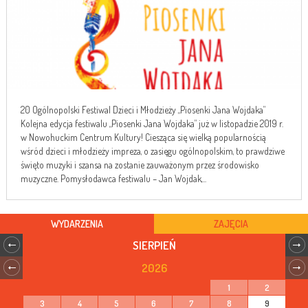
20 Ogólnopolski Festiwal Dzieci i Młodzieży „Piosenki Jana Wojdaka”
Kolejna edycja festiwalu „Piosenki Jana Wojdaka” już w listopadzie 2019 r.
w Nowohuckim Centrum Kultury! Ciesząca się wielką popularnością
wśród dzieci i młodzieży impreza, o zasięgu ogólnopolskim, to prawdziwe
święto muzyki i szansa na zostanie zauważonym przez środowisko
muzyczne. Pomysłodawca festiwalu – Jan Wojdak,...
WYDARZENIA
ZAJĘCIA
SIERPIEŃ
2026
1
2
3
4
5
6
7
8
9