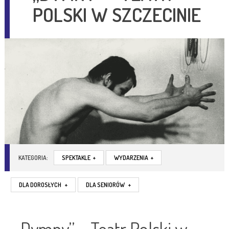
POLSKI W SZCZECINIE
KATEGORIA:
SPEKTAKLE
+
WYDARZENIA
+
DLA DOROSŁYCH
+
DLA SENIORÓW
+
„Dymny” – Teatr Polski w