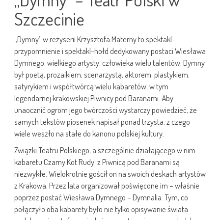
Szczecinie
„Dymny” w reżyserii Krzysztofa Materny to spektakl-
przypomnienie i spektakl-hołd dedykowany postaci Wiesława
Dymnego, wielkiego artysty, człowieka wielu talentów. Dymny
był poetą, prozaikiem, scenarzystą, aktorem, plastykiem,
satyrykiem i współtwórcą wielu kabaretów, w tym
legendarnej krakowskiej Piwnicy pod Baranami. Aby
unaocznić ogrom jego twórczości wystarczy powiedzieć, że
samych tekstów piosenek napisał ponad trzysta, z czego
wiele weszło na stałe do kanonu polskiej kultury.
Związki Teatru Polskiego, a szczególnie działającego w nim
kabaretu Czarny Kot Rudy, z Piwnicą pod Baranami są
niezwykłe. Wielokrotnie gościł on na swoich deskach artystów
z Krakowa. Przez lata organizował poświęcone im – właśnie
poprzez postać Wiesława Dymnego – Dymnalia. Tym, co
połączyło oba kabarety było nie tylko opisywanie świata