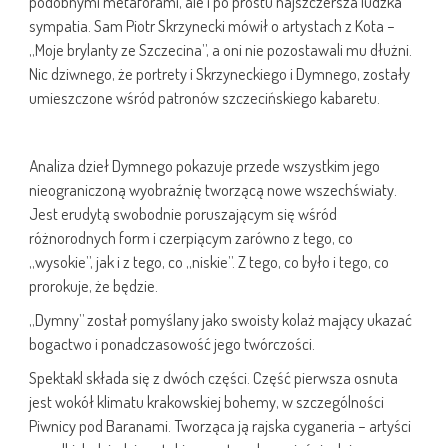
podobnymi metaforami, ale i po prostu najszczersza ludzka
sympatia. Sam Piotr Skrzynecki mówił o artystach z Kota –
„Moje brylanty ze Szczecina”, a oni nie pozostawali mu dłużni.
Nic dziwnego, że portrety i Skrzyneckiego i Dymnego, zostały
umieszczone wśród patronów szczecińskiego kabaretu.
Analiza dzieł Dymnego pokazuje przede wszystkim jego
nieograniczoną wyobraźnię tworzącą nowe wszechświaty.
Jest erudytą swobodnie poruszającym się wśród
różnorodnych form i czerpiącym zarówno z tego, co
„wysokie”, jak i z tego, co „niskie”. Z tego, co było i tego, co
prorokuje, że będzie.
„Dymny” został pomyślany jako swoisty kolaż mający ukazać
bogactwo i ponadczasowość jego twórczości.
Spektakl składa się z dwóch części. Część pierwsza osnuta
jest wokół klimatu krakowskiej bohemy, w szczególności
Piwnicy pod Baranami. Tworząca ją rajska cyganeria – artyści