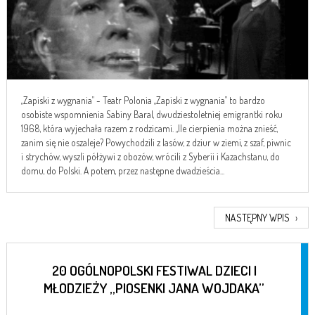
„Zapiski z wygnania” - Teatr Polonia „Zapiski z wygnania” to bardzo
osobiste wspomnienia Sabiny Baral, dwudziestoletniej emigrantki roku
1968, która wyjechała razem z rodzicami. „Ile cierpienia można znieść,
zanim się nie oszaleje? Powychodzili z lasów, z dziur w ziemi, z szaf, piwnic
i strychów, wyszli półżywi z obozów, wrócili z Syberii i Kazachstanu, do
domu, do Polski. A potem, przez następne dwadzieścia...
NASTĘPNY WPIS
›
20 OGÓLNOPOLSKI FESTIWAL DZIECI I
MŁODZIEŻY „PIOSENKI JANA WOJDAKA”