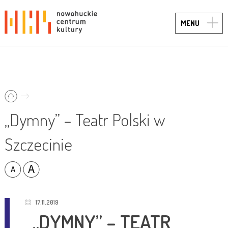
TOGG
MENU
NAVIG
„Dymny” – Teatr Polski w
Szczecinie
17.11.2019
„DYMNY” – TEATR