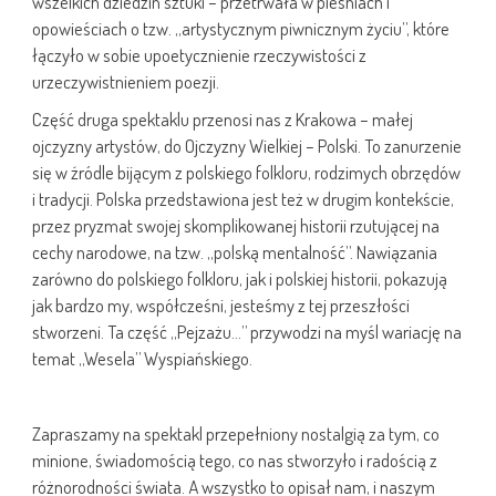
wszelkich dziedzin sztuki – przetrwała w pieśniach i
opowieściach o tzw. „artystycznym piwnicznym życiu”, które
łączyło w sobie upoetycznienie rzeczywistości z
urzeczywistnieniem poezji.
Część druga spektaklu przenosi nas z Krakowa – małej
ojczyzny artystów, do Ojczyzny Wielkiej – Polski. To zanurzenie
się w źródle bijącym z polskiego folkloru, rodzimych obrzędów
i tradycji. Polska przedstawiona jest też w drugim kontekście,
przez pryzmat swojej skomplikowanej historii rzutującej na
cechy narodowe, na tzw. „polską mentalność”. Nawiązania
zarówno do polskiego folkloru, jak i polskiej historii, pokazują
jak bardzo my, współcześni, jesteśmy z tej przeszłości
stworzeni. Ta część „Pejzażu…” przywodzi na myśl wariację na
temat „Wesela” Wyspiańskiego.
Zapraszamy na spektakl przepełniony nostalgią za tym, co
minione, świadomością tego, co nas stworzyło i radością z
różnorodności świata. A wszystko to opisał nam, i naszym