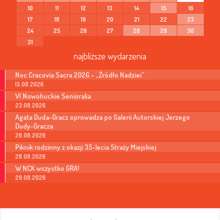
10
11
12
13
14
15
16
17
18
19
20
21
22
23
24
25
26
27
28
29
30
31
najbliższe wydarzenia
Noc Cracovia Sacra 2026 – „Źródło Nadziei”
15.08.2026
VI Nowohuckie Senioralia
23.08.2026
Agata Duda-Gracz oprowadza po Galerii Autorskiej Jerzego
Dudy-Gracza
28.08.2026
Piknik rodzinny z okazji 35-lecia Straży Miejskiej
28.08.2026
W NCK wszystko GRA!
29.08.2026