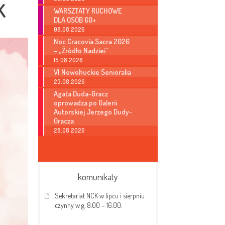
K
WARSZTATY RUCHOWE
DLA OSÓB 60+
08.08.2026
Noc Cracovia Sacra 2026
– „Źródło Nadziei”
15.08.2026
VI Nowohuckie Senioralia
23.08.2026
Agata Duda-Gracz
oprowadza po Galerii
Autorskiej Jerzego Dudy-
Gracza
28.08.2026
komunikaty
Sekretariat NCK w lipcu i sierpniu
czynny w g. 8.00 – 16.00.