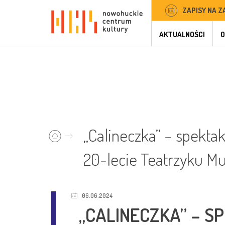
ZAPISY NA Z
AKTUALNOŚCI
O
„Calineczka” – spekt
20-lecie Teatrzyku 
06.06.2024
„CALINECZKA” – 