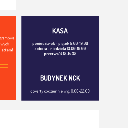
KASA
ogramową,
poniedziałek - piątek 8.00-19.00
mowych
sobota - niedziela 13.00-19.00
lettera!
przerwa 14.15-14.35
BUDYNEK NCK
otwarty codziennie w g. 8.00-22.00