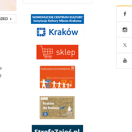
DZIECI
+
a
ą