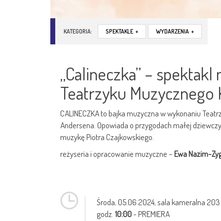
KATEGORIA:
SPEKTAKLE
+
WYDARZENIA
+
„Calineczka” – spektak
Teatrzyku Muzycznego
CALINECZKA to bajka muzyczna w wykonaniu Teatr
Andersena. Opowiada o przygodach małej dziewczynk
muzykę Piotra Czajkowskiego.
reżyseria i opracowanie muzyczne –
Ewa Nazim-Zy
Środa,
05.06.2024
, sala kameralna 203
godz.
10:00
- PREMIERA