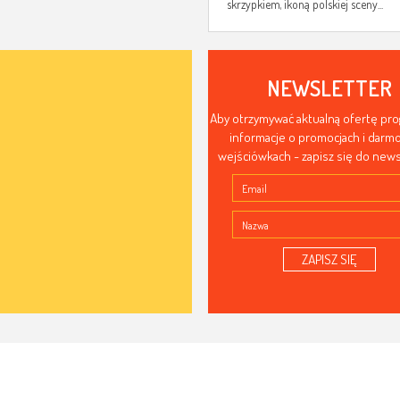
skrzypkiem, ikoną polskiej sceny...
NEWSLETTER
Aby otrzymywać aktualną ofertę pr
informacje o promocjach i dar
wejściówkach - zapisz się do news
ZAPISZ SIĘ