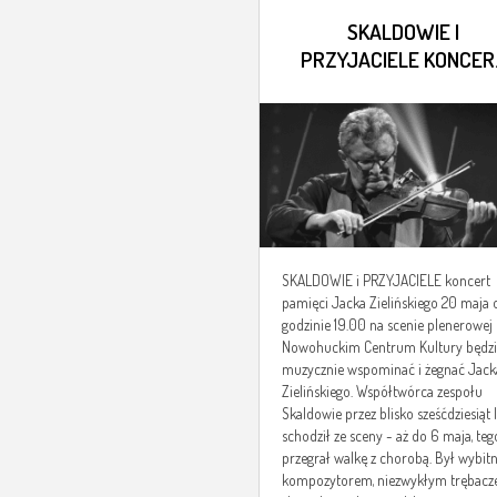
SKALDOWIE I
PRZYJACIELE KONCERT
PAMIĘCI JACKA
ZIELIŃSKIEGO
SKALDOWIE i PRZYJACIELE koncert
pamięci Jacka Zielińskiego 20 maja 
godzinie 19.00 na scenie plenerowej
Nowohuckim Centrum Kultury będz
muzycznie wspominać i żegnać Jack
Zielińskiego. Współtwórca zespołu
Skaldowie przez blisko sześćdziesiąt l
schodził ze sceny - aż do 6 maja, teg
przegrał walkę z chorobą. Był wybi
kompozytorem, niezwykłym trębacz