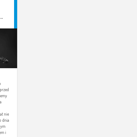
o
 przed
iemy
a
at nie
o dnia
tnym
em i