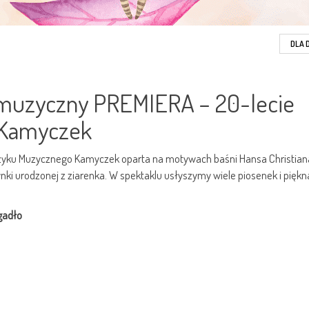
DLA 
l muzyczny PREMIERA – 20-lecie
 Kamyczek
zyku Muzycznego Kamyczek oparta na motywach baśni Hansa Christian
i urodzonej z ziarenka. W spektaklu usłyszymy wiele piosenek i piękn
gadło