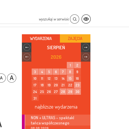
WYDARZENIA
ZAJĘCIA
SIERPIEŃ
2026
1
2
3
4
5
6
7
8
9
10
11
12
13
14
15
16
17
18
19
20
21
22
23
24
25
26
27
28
29
30
31
najbliższe wydarzenia
NON + ULTRAS – spektakl
A
tańca współczesnego
08.08.2026