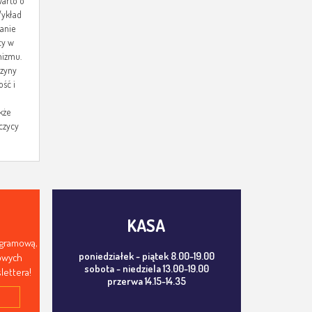
warto o
Wykład
anie
cy w
nizmu.
czyny
ość i
kże
czycy
KASA
ogramową,
poniedziałek - piątek 8.00-19.00
mowych
sobota - niedziela 13.00-19.00
lettera!
przerwa 14.15-14.35