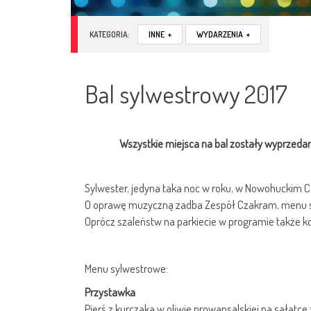
KATEGORIA:
INNE
+
WYDARZENIA
+
Bal sylwestrowy 2017
Wszystkie miejsca na bal zostały wyprzeda
Sylwester, jedyna taka noc w roku, w Nowohuckim C
O oprawę muzyczną zadba Zespół Czakram, menu s
Oprócz szaleństw na parkiecie w programie także k
Menu sylwestrowe:
Przystawka
Pierś z kurczaka w oliwie prowansalskiej na sałat