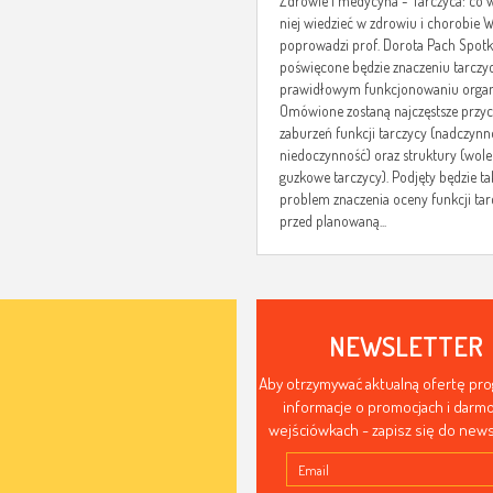
Zdrowie i medycyna - Tarczyca: co 
niej wiedzieć w zdrowiu i chorobie 
poprowadzi prof. Dorota Pach Spotk
poświęcone będzie znaczeniu tarczy
prawidłowym funkcjonowaniu orga
Omówione zostaną najczęstsze przy
zaburzeń funkcji tarczycy (nadczynn
niedoczynność) oraz struktury (wole
guzkowe tarczycy). Podjęty będzie ta
problem znaczenia oceny funkcji tar
przed planowaną...
NEWSLETTER
Aby otrzymywać aktualną ofertę pr
informacje o promocjach i dar
wejściówkach - zapisz się do news