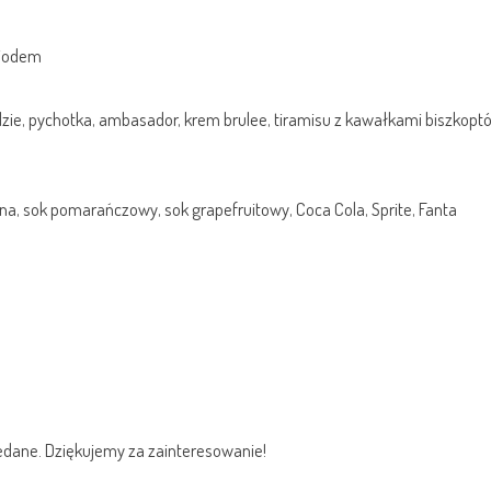
miodem
dzie, pychotka, ambasador, krem brulee, tiramisu z kawałkami biszkopt
a, sok pomarańczowy, sok grapefruitowy, Coca Cola, Sprite, Fanta
edane. Dziękujemy za zainteresowanie!