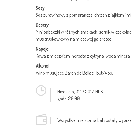
Sosy
Sos żurawinowy z pomarańczą, chrzan z jajkiem i 
Desery
Mini babeczki w różnych smakach, sernik w czekola
mus truskawkowy na miętowej galaretce
Napoje
Kawa z mleczkiem, herbata z cytryną, woda mineraln
Alkohol
Wino musujące Baron de Bellac 1 but/4 os.
Niedziela,
31.12.2017
, NCK
godz.
20:00
Wszystkie miejsca na bal zostały wyprz