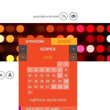
WYDARZENIA
ZAJĘCIA
SIERPIEŃ
2026
1
2
3
4
5
6
7
8
9
10
11
12
13
14
15
16
17
18
19
20
21
22
23
24
25
26
27
28
29
30
31
najbliższe wydarzenia
HOLD ONTO THE WIND –