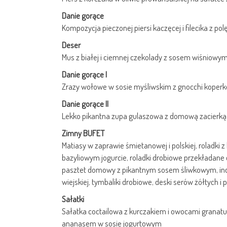
Danie gorące
Kompozycja pieczonej piersi kaczęcej i filecika z p
Deser
Mus z białej i ciemnej czekolady z sosem wiśniowy
Danie gorące I
Zrazy wołowe w sosie myśliwskim z gnocchi kope
Danie gorące II
Lekko pikantna zupa gulaszowa z domową zacierką
Zimny BUFET
Matiasy w zaprawie śmietanowej i polskiej, rolad
bazyliowym jogurcie, roladki drobiowe przekładane 
pasztet domowy z pikantnym sosem śliwkowym, indy
wiejskiej, tymbaliki drobiowe, deski serów żółtych 
Sałatki
Sałatka coctailowa z kurczakiem i owocami granatu,
ananasem w sosie jogurtowym