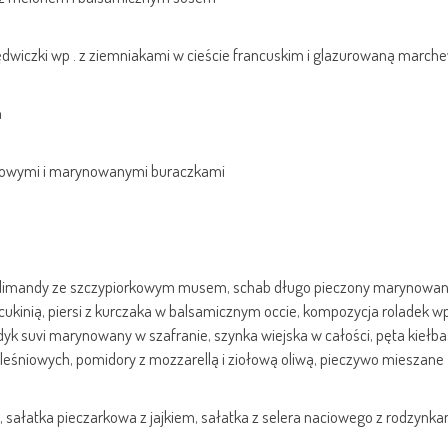
olędwiczki wp . z ziemniakami w cieście francuskim i glazurowaną march
m
rkowymi i marynowanymi buraczkami
ki z limandy ze szczypiorkowym musem, schab długo pieczony marynowa
cukinią, piersi z kurczaka w balsamicznym occie, kompozycja roladek wp
k suvi marynowany w szafranie, szynka wiejska w całości, pęta kiełba
i pleśniowych, pomidory z mozzarellą i ziołową oliwą, pieczywo mieszane
 sałatka pieczarkowa z jajkiem, sałatka z selera naciowego z rodzynkam