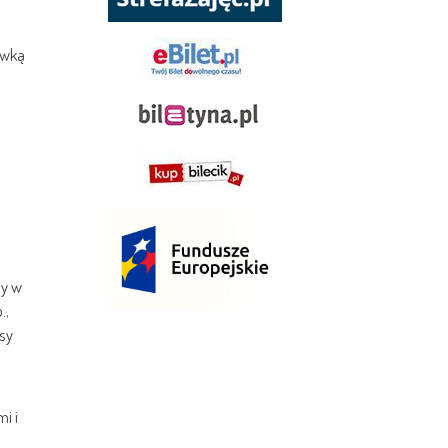
ewką
ny w
.,
sy
i i