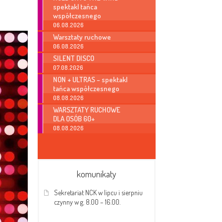
spektakl tańca
współczesnego
06.08.2026
Warsztaty ruchowe
06.08.2026
SILENT DISCO
07.08.2026
NON + ULTRAS – spektakl
tańca współczesnego
08.08.2026
WARSZTATY RUCHOWE
DLA OSÓB 60+
08.08.2026
komunikaty
Sekretariat NCK w lipcu i sierpniu
czynny w g. 8.00 – 16.00.