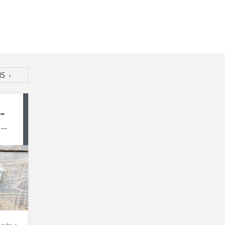
IS
›
 –
 O