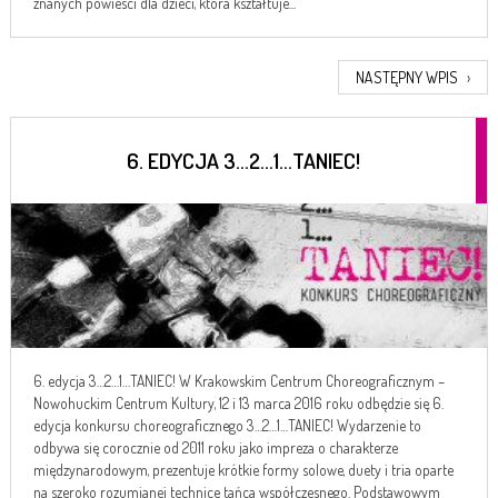
znanych powieści dla dzieci, która kształtuje...
NASTĘPNY WPIS
›
6. EDYCJA 3…2…1…TANIEC!
6. edycja 3…2…1…TANIEC! W Krakowskim Centrum Choreograficznym –
Nowohuckim Centrum Kultury, 12 i 13 marca 2016 roku odbędzie się 6.
edycja konkursu choreograficznego 3…2…1…TANIEC! Wydarzenie to
odbywa się corocznie od 2011 roku jako impreza o charakterze
międzynarodowym, prezentuje krótkie formy solowe, duety i tria oparte
na szeroko rozumianej technice tańca współczesnego. Podstawowym