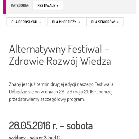
KATEGORIA:
FESTIWALE
+
DLA DOROSŁYCH
+
DLA MŁODZIEŻY
+
DLA SENIORÓW
+
Alternatywny Festiwal –
Zdrowie Rozwój Wiedza
Znany jest już termin drugiej edycji naszego Festiwalu.
Odbędzie się on w dniach 28-29 maja 2016 r., poniżej
przedstawiamy szczegółowy program.
28.05.2016 r. – sobota
wykłady –
sala nr 3, bud C