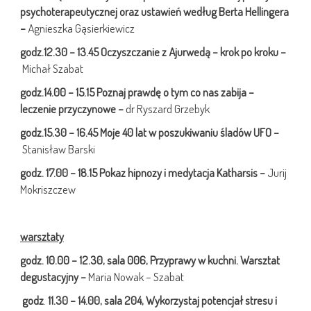
psychoterapeutycznej oraz
ustawień według Berta Hellingera
–
Agnieszka Gąsierkiewicz
godz.12.30 – 13.45 Oczyszczanie z Ajurwedą – krok po kroku –
Michał Szabat
godz.14.00 – 15.15
Poznaj prawdę o tym co nas zabija –
leczenie przyczynowe –
dr Ryszard Grzebyk
godz.15.30 – 16.45 Moje 40 lat w poszukiwaniu śladów UFO –
Stanisław Barski
godz. 17.00 – 18.15
Pokaz hipnozy i medytacja Katharsis –
Jurij
Mokriszczew
warsztaty
godz. 10.00 – 12.30, sala 006, Przyprawy w kuchni. Warsztat
degustacyjny –
Maria Nowak – Szabat
godz
.
11.30 – 14.00, sala 204, Wykorzystaj potencjał stresu i