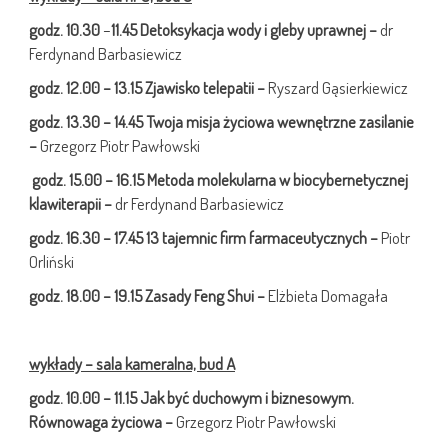
godz. 10.30
–
11.45 Detoksykacja wody i gleby uprawnej –
dr
Ferdynand Barbasiewicz
godz. 12.00 – 13.15
Zjawisko telepatii –
Ryszard Gąsierkiewicz
godz. 13.30 – 14.45
Twoja misja życiowa wewnętrzne zasilanie
–
Grzegorz Piotr Pawłowski
godz. 15.00 – 16.15 Metoda molekularna w biocybernetycznej
klawiterapii –
dr Ferdynand Barbasiewicz
godz. 16.30 – 17.45 13 tajemnic firm farmaceutycznych –
Piotr
Orliński
godz. 18.00 – 19.15 Zasady Feng Shui –
Elżbieta Domagała
wykłady – sala kameralna, bud A
godz. 10.00 – 11.15 Jak być duchowym i biznesowym.
Równowaga życiowa –
Grzegorz Piotr Pawłowski