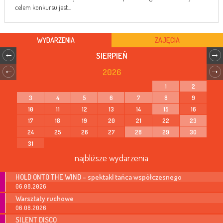
celem konkursu jest...
WYDARZENIA
ZAJĘCIA
SIERPIEŃ
2026
1
2
3
4
5
6
7
8
9
10
11
12
13
14
15
16
17
18
19
20
21
22
23
24
25
26
27
28
29
30
31
najbliższe wydarzenia
HOLD ONTO THE WIND – spektakl tańca współczesnego
06.08.2026
Warsztaty ruchowe
06.08.2026
SILENT DISCO