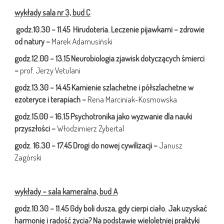
wykłady sala nr 3, bud C
godz.10.30 – 11.45 Hirudoteria. Leczenie pijawkami – zdrowie
od natury –
Marek Adamusiński
godz.12.00 – 13.15
Neurobiologia zjawisk dotyczących śmierci
–
prof. Jerzy Vetulani
godz.13.30 – 14.45 Kamienie szlachetne i półszlachetne w
ezoteryce i terapiach –
Rena Marciniak-Kosmowska
godz.15.00 – 16.15 Psychotronika jako wyzwanie dla nauki
przyszłości –
Włodzimierz Zybertal
godz.
16.30 – 17.45 Drogi do nowej cywilizacji –
Janusz
Zagórski
wykłady – sala kameralna, bud A
godz.10.30 – 11.45
Gdy boli dusza, gdy cierpi ciało. Jak uzyskać
harmonię i radość życia?
Na podstawie wieloletniej praktyki