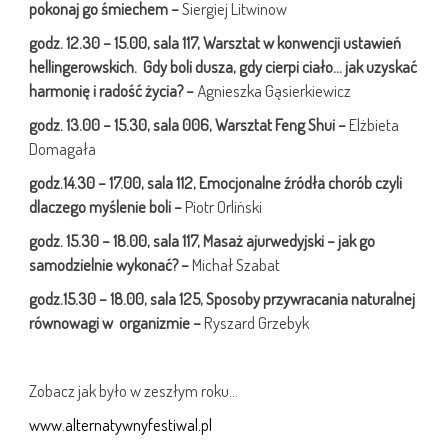
pokonaj go śmiechem –
Siergiej Litwinow
godz. 12.30 – 15.00, sala 117,
Warsztat w konwencji ustawień
hellingerowskich.
Gdy boli dusza,
gdy cierpi ciało… jak uzyskać
harmonię i radość życia? –
Agnieszka Gąsierkiewicz
godz. 13.00 – 15.30, sala 006,
Warsztat Feng Shui –
Elżbieta
Domagała
godz.14.30 – 17.00, sala 112,
Emocjonalne źródła chorób czyli
dlaczego myślenie boli –
Piotr Orliński
godz. 15.30 – 18.00, sala 117, Masaż ajurwedyjski – jak go
samodzielnie wykonać? –
Michał Szabat
godz.15.30 – 18.00,
sala 125,
Sposoby przywracania naturalnej
równowagi w organizmie –
Ryszard Grzebyk
Zobacz jak było w zeszłym roku…
www.alternatywnyfestiwal.pl