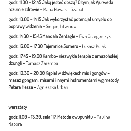
godz. 11.30 – 12.45 Jaką jesteś doszą? O tym jak Ajurweda
rozumie zdrowie –
Maria Nowak – Szabat
godz. 13.00 – 14.15
Jak wykorzystać potencjał umysłu do
poprawy widzenia –
Siergiej Litwinow
godz. 14.30 – 15.45
Mandala Zentagle –
Ewa Grzegorczyk
godz. 16.00 – 17.30 Tajemnice Sumeru –
Łukasz Kulak
godz. 17.45 – 19.00 Kambo- niezwykla terapia z amazońskiej
dżungli –
Tomasz Zaremba
godz. 19.30 – 20.30 Kąpiel w dźwiękach mis i gongów –
masaż gongami, misami
i innymi instrumentami wg metody
Petera Hessa –
Agnieszka Urban
warsztaty
godz.11.00 – 13.30, sala 117, Metoda dwupunktu –
Paulina
Napora