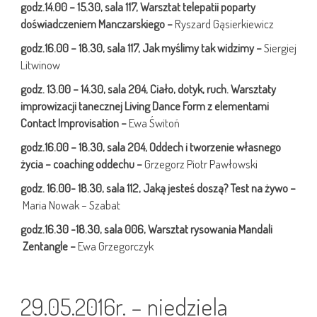
godz.14.00 – 15.30, sala 117, Warsztat telepatii poparty
doświadczeniem Manczarskiego –
Ryszard Gąsierkiewicz
godz.16.00 – 18.30, sala 117, Jak myślimy tak widzimy –
Siergiej
Litwinow
godz. 13.00 – 14.30, sala 204,
Ciało, dotyk, ruch. Warsztaty
improwizacji tanecznej
Living Dance Form z elementami
Contact Improvisation –
Ewa Świtoń
godz.16.00 – 18.30, sala 204, Oddech i tworzenie własnego
życia – coaching oddechu –
Grzegorz Piotr Pawłowski
godz. 16.00- 18.30, sala 112, Jaką jesteś doszą? Test na żywo –
Maria Nowak – Szabat
godz.16.30 -18.30, sala 006, Warsztat rysowania Mandali
Zentangle –
Ewa Grzegorczyk
29.05.2016r. – niedziela