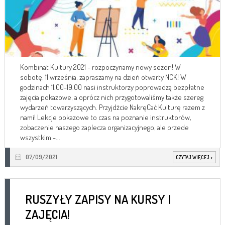
Kombinat Kultury 2021 - rozpoczynamy nowy sezon! W
sobotę, 11 września, zapraszamy na dzień otwarty NCK! W
godzinach 11.00-19.00 nasi instruktorzy poprowadzą bezpłatne
zajęcia pokazowe, a oprócz nich przygotowaliśmy także szereg
wydarzeń towarzyszących. Przyjdźcie NakręCać Kulturę razem z
nami! Lekcje pokazowe to czas na poznanie instruktorów,
zobaczenie naszego zaplecza organizacyjnego, ale przede
wszystkim -...
07/09/2021
CZYTAJ WIĘCEJ
+
RUSZYŁY ZAPISY NA KURSY I
ZAJĘCIA!