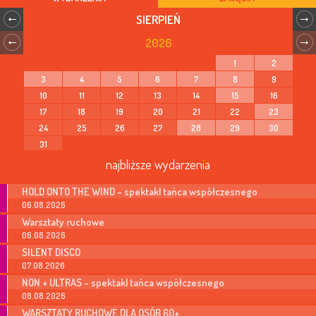
SIERPIEŃ
2026
1
2
3
4
5
6
7
8
9
10
11
12
13
14
15
16
17
18
19
20
21
22
23
24
25
26
27
28
29
30
31
najbliższe wydarzenia
HOLD ONTO THE WIND – spektakl tańca współczesnego
06.08.2026
Warsztaty ruchowe
06.08.2026
SILENT DISCO
07.08.2026
NON + ULTRAS – spektakl tańca współczesnego
08.08.2026
WARSZTATY RUCHOWE DLA OSÓB 60+