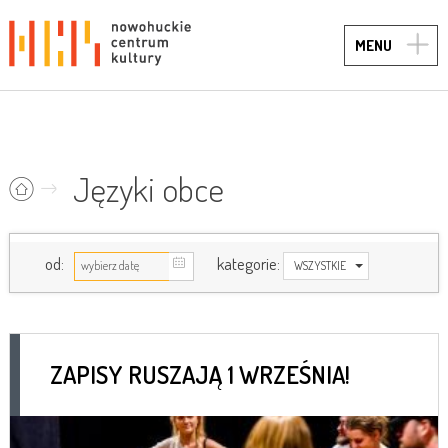
TOGG
MENU
NAVIG
Języki obce
od:
kategorie:
WSZYSTKIE
ZAPISY RUSZAJĄ 1 WRZEŚNIA!