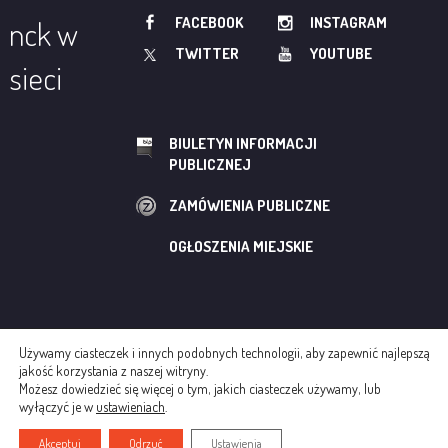
FACEBOOK
INSTAGRAM
nck w
TWITTER
YOUTUBE
sieci
BIULETYN INFORMACJI
PUBLICZNEJ
ZAMÓWIENIA PUBLICZNE
OGŁOSZENIA MIEJSKIE
Używamy ciasteczek i innych podobnych technologii, aby zapewnić najlepszą
© NOWOHUCKIE CENTRUM KULTURY
jakość korzystania z naszej witryny.
Możesz dowiedzieć się więcej o tym, jakich ciasteczek używamy, lub
REGULAMINY
POLITYKA COOKIES
wyłączyć je w
ustawieniach
.
CREATED BY AGENCJA INTERAKTYWNA ADWEB
Akceptuj
Odrzuć
Ustawienia