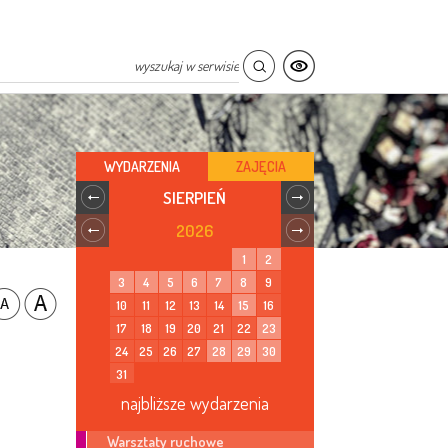
WYDARZENIA
ZAJĘCIA
SIERPIEŃ
2026
1
2
3
4
5
6
7
8
9
10
11
12
13
14
15
16
17
18
19
20
21
22
23
24
25
26
27
28
29
30
31
najbliższe wydarzenia
Warsztaty ruchowe