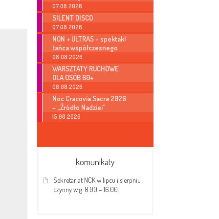
07.08.2026
SILENT DISCO
07.08.2026
NON + ULTRAS – spektakl
tańca współczesnego
08.08.2026
WARSZTATY RUCHOWE
DLA OSÓB 60+
08.08.2026
Noc Cracovia Sacra 2026
– „Źródło Nadziei”
15.08.2026
komunikaty
Sekretariat NCK w lipcu i sierpniu
czynny w g. 8.00 – 16.00.