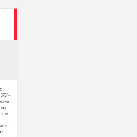
–
z.
(1724-
prawa
mną,
ralne
ład dr
ro.