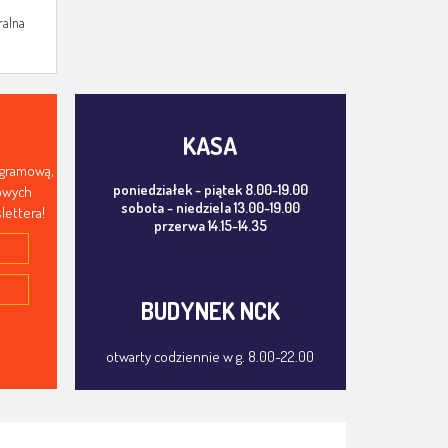
ralna
KASA
ogramową,
poniedziałek - piątek 8.00-19.00
mowych
sobota - niedziela 13.00-19.00
lettera!
przerwa 14.15-14.35
BUDYNEK NCK
otwarty codziennie w g. 8.00-22.00