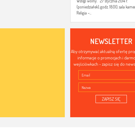
Wstęp wolny. 27 stycznia 2014 r.
(poniedziałek), godz. 1800, sala kame
Religia –...
NEWSLETTER
Aby otrzymywać aktualną ofertę pr
informacje o promocjach i dar
wejściówkach - zapisz się do news
ZAPISZ SIĘ