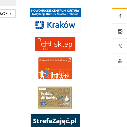
SŁYCH
+