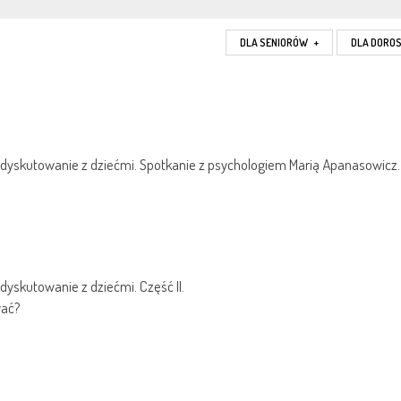
DLA SENIORÓW
+
DLA DORO
dyskutowanie z dziećmi. Spotkanie z psychologiem Marią Apanasowicz.
yskutowanie z dziećmi. Część II.
wać?