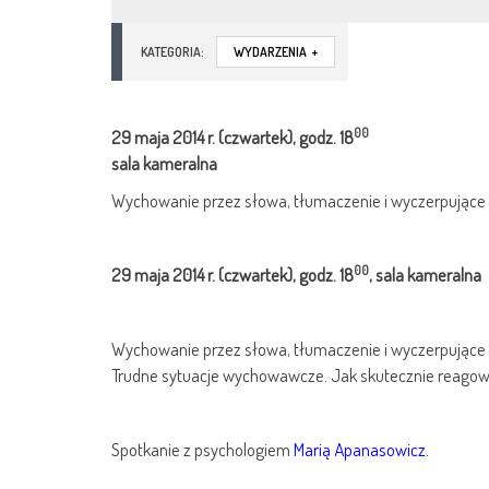
KATEGORIA:
WYDARZENIA
+
00
29 maja
2014 r.
(czwartek), godz. 18
sala kameralna
Wychowanie przez słowa, tłumaczenie i wyczerpujące 
00
29 maja
2014 r.
(czwartek), godz. 18
, sala kameralna
Wychowanie przez słowa, tłumaczenie i wyczerpujące d
Trudne sytuacje wychowawcze. Jak skutecznie reago
Spotkanie z psychologiem
Marią Apanasowicz.