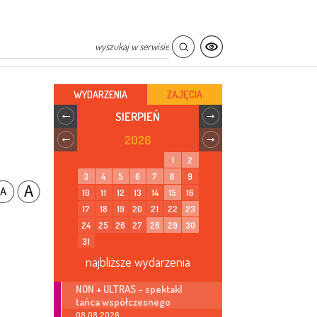
WYDARZENIA
ZAJĘCIA
SIERPIEŃ
2026
1
2
3
4
5
6
7
8
9
10
11
12
13
14
15
16
17
18
19
20
21
22
23
24
25
26
27
28
29
30
31
najbliższe wydarzenia
NON + ULTRAS – spektakl
tańca współczesnego
08.08.2026