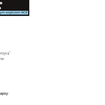
ukrzycą"
nie
apisy: