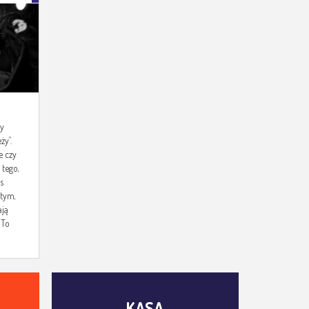
my
ży”.
e czy
 tego,
as
 tym,
ają
 To
KASA