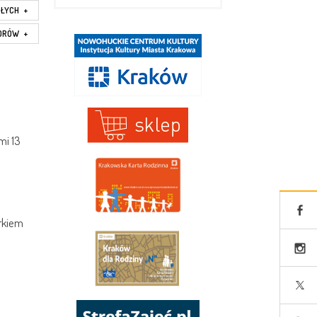
SŁYCH
+
IORÓW
+
mi 13
rkiem