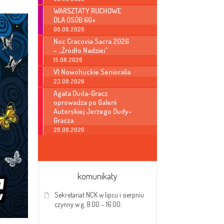
WARSZTATY RUCHOWE
DLA OSÓB 60+
08.08.2026
Noc Cracovia Sacra 2026
– „Źródło Nadziei”
15.08.2026
VI Nowohuckie Senioralia
23.08.2026
Agata Duda-Gracz
oprowadza po Galerii
Autorskiej Jerzego Dudy-
Gracza
28.08.2026
komunikaty
Sekretariat NCK w lipcu i sierpniu
czynny w g. 8.00 – 16.00.