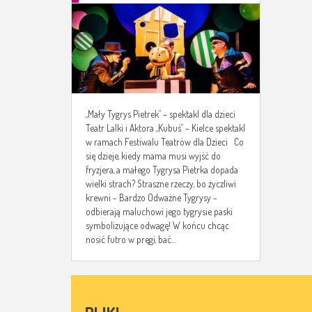
„Mały Tygrys Pietrek” – spektakl dla dzieci
Teatr Lalki i Aktora „Kubuś” – Kielce spektakl
w ramach Festiwalu Teatrów dla Dzieci Co
się dzieje, kiedy mama musi wyjść do
fryzjera, a małego Tygrysa Pietrka dopada
wielki strach? Straszne rzeczy, bo życzliwi
krewni - Bardzo Odważne Tygrysy -
odbierają maluchowi jego tygrysie paski
symbolizujące odwagę! W końcu chcąc
nosić futro w pręgi, bać...