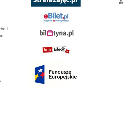
ochód
od
.