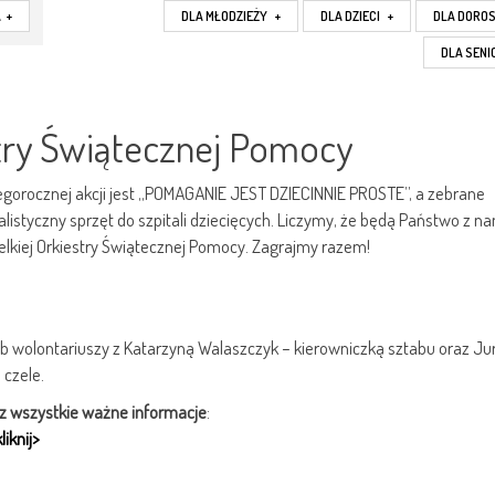
A
+
DLA MŁODZIEŻY
+
DLA DZIECI
+
DLA DORO
DLA SEN
estry Świątecznej Pomocy
gorocznej akcji jest „POMAGANIE JEST DZIECINNIE PROSTE”, a zebrane
listyczny sprzęt do szpitali dziecięcych. Liczymy, że będą Państwo z na
elkiej Orkiestry Świątecznej Pomocy. Zagrajmy razem!
b wolontariuszy z Katarzyną Walaszczyk – kierowniczką sztabu oraz Ju
czele.
raz wszystkie ważne informacje
:
iknij>