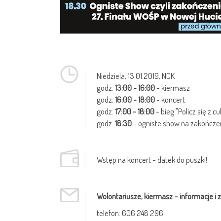
Niedziela,
13.01.2019
, NCK
godz.
13:00 - 16:00
- kiermasz
godz.
16:00 - 18:00
- koncert
godz.
17:00 - 18:00
- bieg "Policz się z c
godz.
18:30
- ogniste show na zakończe
Wstęp na koncert - datek do puszki!
Wolontariusze, kiermasz – informacje i z
telefon: 606 248 296