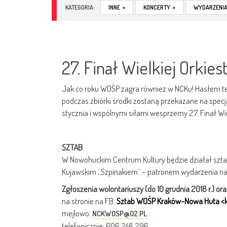
KATEGORIA:
INNE
+
KONCERTY
+
WYDARZENI
27. Finał Wielkiej Orki
Jak co roku WOŚP zagra również w NCKu! Hasłem te
podczas zbiórki środki zostaną przekazane na specja
stycznia i wspólnymi siłami wesprzemy 27. Finał Wi
SZTAB
W Nowohuckim Centrum Kultury będzie działał szta
Kujawskim „Szpinakiem” – patronem wydarzenia na 
Zgłoszenia wolontariuszy (do 10 grudnia 2018 r.) o
na stronie na FB:
Sztab WOŚP Kraków-Nowa Huta <kl
mejlowo:
NCKWOSP@O2.PL
telefonicznie: 606 248 296.