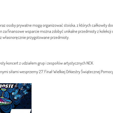
oraz osoby prywatne mogą organizować stoiska, z których całkowity d
an za finansowe wsparcie można zdobyć unikalne przedmioty z kolekcji 
az własnoręcznie przygotowane przedmioty.
zysty koncert z udziałem grup i zespołów artystycznych NCK.
lnymi siłami wesprzemy 27. Finał Wielkiej Orkiestry Świątecznej Pomocy