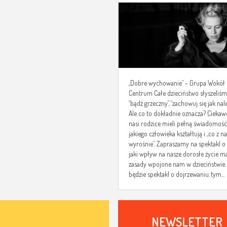
„Dobre wychowanie” - Grupa Wokół
Centrum Całe dzieciństwo słyszeliś
“bądź grzeczny”, “zachowuj się jak nale
Ale co to dokładnie oznacza? Ciekaw
nasi rodzice mieli pełną świadomość
jakiego człowieka kształtują i „co z n
wyrośnie”. Zapraszamy na spektakl o
jaki wpływ na nasze dorosłe życie m
zasady wpojone nam w dzieciństwie.
będzie spektakl o dojrzewaniu, tym...
NEWSLETTER