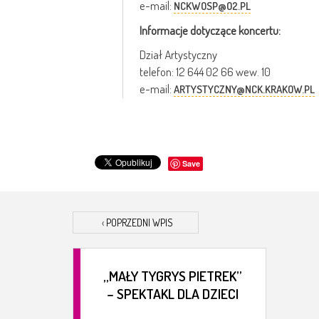
e-mail:
NCKWOSP@O2.PL
Informacje dotyczące koncertu:
Dział Artystyczny
telefon: 12 644 02 66 wew. 10
e-mail:
ARTYSTYCZNY@NCK.KRAKOW.PL
Save
‹
POPRZEDNI WPIS
„MAŁY TYGRYS PIETREK”
– SPEKTAKL DLA DZIECI