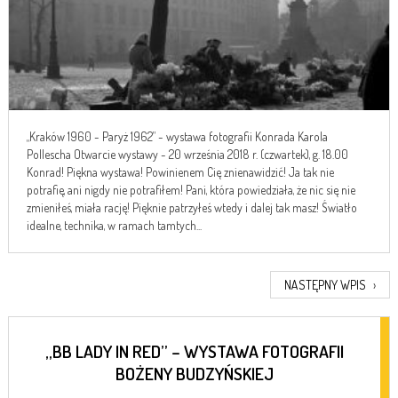
„Kraków 1960 - Paryż 1962” - wystawa fotografii Konrada Karola
Pollescha Otwarcie wystawy - 20 września 2018 r. (czwartek), g. 18.00
Konrad! Piękna wystawa! Powinienem Cię znienawidzić! Ja tak nie
potrafię, ani nigdy nie potrafiłem! Pani, która powiedziała, że nic się nie
zmieniłeś, miała rację! Pięknie patrzyłeś wtedy i dalej tak masz! Światło
idealne, technika, w ramach tamtych...
NASTĘPNY WPIS
›
„BB LADY IN RED” – WYSTAWA FOTOGRAFII
BOŻENY BUDZYŃSKIEJ