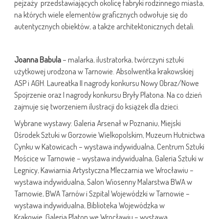
pejzaży przedstawiających okolicę fabryki rodzinnego miasta,
na których wiele elementów graficznych odwołuje się do
autentycznych obiektów, a także architektonicznych detali.
Joanna Babula
– malarka, ilustratorka, twórczyni sztuki
użytkowej urodzona w Tarnowie. Absolwentka krakowskiej
ASP i AGH. Laureatka II nagrody konkursu Nowy Obraz/Nowe
Spojrzenie oraz I nagrody konkursu Bryły Platona. Na co dzień
zajmuje się tworzeniem ilustracji do książek dla dzieci.
Wybrane wystawy: Galeria Arsenał w Poznaniu, Miejski
Ośrodek Sztuki w Gorzowie Wielkopolskim, Muzeum Hutnictwa
Cynku w Katowicach – wystawa indywidualna, Centrum Sztuki
Mościce w Tarnowie – wystawa indywidualna, Galeria Sztuki w
Legnicy, Kawiarnia Artystyczna Mleczarnia we Wrocławiu –
wystawa indywidualna, Salon Wiosenny Malarstwa BWA w
Tarnowie, BWA Tarnów i Szpital Wojewódzki w Tarnowie –
wystawa indywidualna, Biblioteka Wojewódzka w
Krakowie, Galeria Platon we Wrocławiu – wystawa