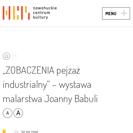
TOGG
MENU
NAVIG
„ZOBACZENIA pejzaż
industrialny” – wystawa
malarstwa Joanny Babuli
30.09.2018