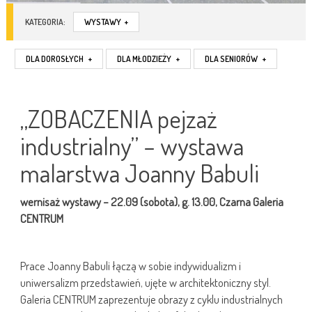
KATEGORIA:
WYSTAWY
+
DLA DOROSŁYCH
+
DLA MŁODZIEŻY
+
DLA SENIORÓW
+
„ZOBACZENIA pejzaż
industrialny” – wystawa
malarstwa Joanny Babuli
wernisaż wystawy – 22.09 (sobota), g. 13.00, Czarna Galeria
CENTRUM
Prace Joanny Babuli łączą w sobie indywidualizm i
uniwersalizm przedstawień, ujęte w architektoniczny styl.
Galeria CENTRUM zaprezentuje obrazy z cyklu industrialnych