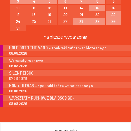
3
4
5
6
7
8
9
10
11
12
13
14
15
16
17
18
19
20
21
22
23
24
25
26
27
28
29
30
31
najbliższe wydarzenia
HOLD ONTO THE WIND – spektakl tańca współczesnego
06.08.2026
Warsztaty ruchowe
06.08.2026
SILENT DISCO
07.08.2026
NON + ULTRAS – spektakl tańca współczesnego
08.08.2026
WARSZTATY RUCHOWE DLA OSÓB 60+
08.08.2026
komunikaty