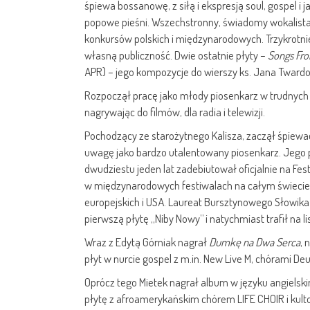
śpiewa bossanowę, z siłą i ekspresją soul, gospel i
popowe pieśni. Wszechstronny, świadomy wokalista,
konkursów polskich i międzynarodowych. Trzykrotni
własną publiczność. Dwie ostatnie płyty –
Songs Fr
APR) – jego kompozycje do wierszy ks. Jana Twardow
Rozpoczął pracę jako młody piosenkarz w trudnych 
nagrywając do filmów, dla radia i telewizji.
Pochodzący ze starożytnego Kalisza, zaczął śpiewać 
uwagę jako bardzo utalentowany piosenkarz. Jego 
dwudziestu jeden lat zadebiutował oficjalnie na Fes
w międzynarodowych festiwalach na całym świecie, o
europejskich i USA. Laureat Bursztynowego Słowika
pierwszą płytę ,,Niby Nowy” i natychmiast trafił na l
Wraz z Edytą Górniak nagrał
Dumkę na Dwa Serca
, 
płyt w nurcie gospel z m.in. New Live M, chórami De
Oprócz tego Mietek nagrał album w języku angiel
płytę z afroamerykańskim chórem LIFE CHOIR i ku