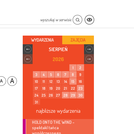
WYDARZENIA
ZAJĘCIA
SIERPIEŃ
2026
1
2
3
4
5
6
7
8
9
10
11
12
13
14
15
16
17
18
19
20
21
22
23
24
25
26
27
28
29
30
31
najbliższe wydarzenia
HOLD ONTO THE WIND –
spektakl tańca
współczesnego