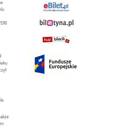
ne
elu
2016
ł
ieku
czył
ele
także
em