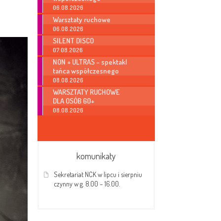
06.08.2026
Warsztaty ruchowe
06.08.2026
SILENT DISCO
07.08.2026
NON + ULTRAS – spektakl
tańca współczesnego
08.08.2026
WARSZTATY RUCHOWE
DLA OSÓB 60+
08.08.2026
komunikaty
Sekretariat NCK w lipcu i sierpniu
czynny w g. 8.00 – 16.00.