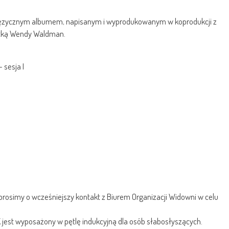
lojęzycznym albumem, napisanym i wyprodukowanym w koprodukcji z
ntką Wendy Waldman.
- sesja I
rosimy o wcześniejszy kontakt z Biurem Organizacji Widowni w celu
K jest wyposażony w pętlę indukcyjną dla osób słabosłyszących.