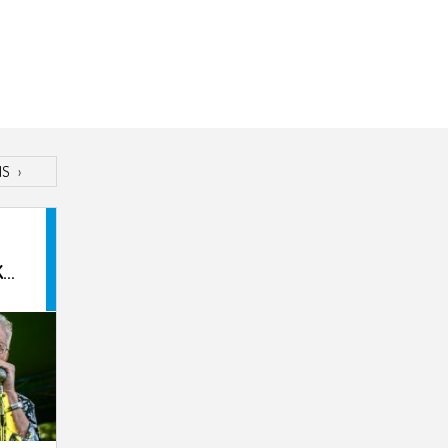
IS
›
K