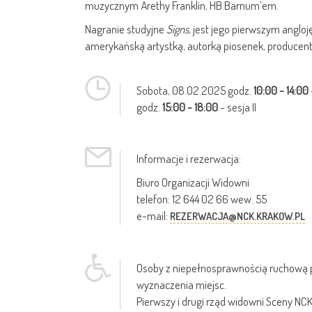
muzycznym Arethy Franklin, HB Barnum’em.
Nagranie studyjne
Signs
, jest jego pierwszym ang
amerykańską artystką, autorką piosenek, produce
Sobota,
08.02.2025
godz.
10:00 - 14:00
godz.
15:00 - 18:00
- sesja II
Informacje i rezerwacja:
Biuro Organizacji Widowni
telefon: 12 644 02 66 wew. 55
e-mail:
REZERWACJA@NCK.KRAKOW.PL
Osoby z niepełnosprawnością ruchową p
wyznaczenia miejsc.
Pierwszy i drugi rząd widowni Sceny NC