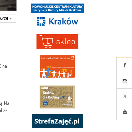
SŁYCH
+
0 na
ą. Ma
ł ze