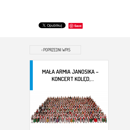
Save
‹
POPRZEDNI WPIS
MAŁA ARMIA JANOSIKA –
KONCERT KOLĘD,
PASTORAŁEK I PIEŚNI
GÓRALSKICH