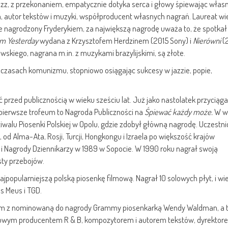
 jazz, z przekonaniem, empatycznie dotyka serca i głowy śpiewając włas
 autor tekstów i muzyki, współproducent własnych nagrań. Laureat wi
e nagrodzony Fryderykiem, za największą nagrodę uważa to, że spotkał
om Yesterday
wydana z Krzysztofem Herdzinem (2015 Sony) i
Nierówni
(
skiego, nagrana m.in. z muzykami brazylijskimi, są złote.
czasach komunizmu, stopniowo osiągając sukcesy w jazzie, popie,
przed publicznością w wieku sześciu lat. Już jako nastolatek przyciąga
pierwsze trofeum to Nagroda Publiczności na
Śpiewać każdy może.
W w
tiwalu Piosenki Polskiej w Opolu, gdzie zdobył główną nagrodę. Uczestni
d Alma-Ata, Rosji, Turcji, Hongkongu i Izraela po większość krajów
 i Nagrody Dziennikarzy w 1989 w Sopocie. W 1990 roku nagrał swoją
isty przebojów.
najpopularniejszą polską piosenkę filmową. Nagrał 10 solowych płyt, i wi
us Meus i TGD.
skim z nominowaną do nagrody Grammy piosenkarką Wendy Waldman, a 
ltowym producentem R & B, kompozytorem i autorem tekstów, dyrektor