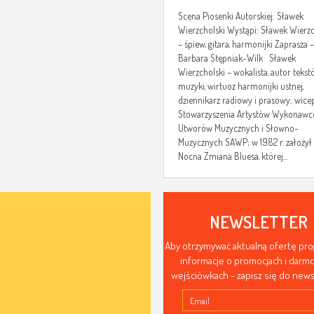
Scena Piosenki Autorskiej: Sławek
Wierzcholski Wystąpi: Sławek Wierzc
– śpiew, gitara, harmonijki Zaprasza –
Barbara Stępniak-Wilk Sławek
Wierzcholski – wokalista, autor tekst
muzyki, wirtuoz harmonijki ustnej,
dziennikarz radiowy i prasowy; wice
Stowarzyszenia Artystów Wykonaw
Utworów Muzycznych i Słowno-
Muzycznych SAWP; w 1982 r. założył
Nocna Zmiana Bluesa, której...
NEWSLETTER
Aby otrzymywać aktualną ofertę pr
informacje o promocjach i dar
wejściówkach - zapisz się do news