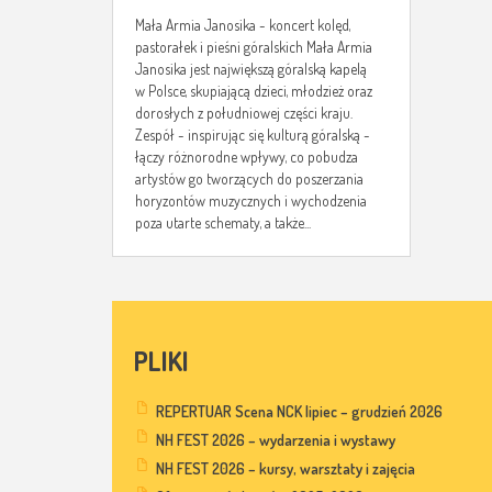
Mała Armia Janosika - koncert kolęd,
pastorałek i pieśni góralskich Mała Armia
Janosika jest największą góralską kapelą
w Polsce, skupiającą dzieci, młodzież oraz
dorosłych z południowej części kraju.
Zespół - inspirując się kulturą góralską -
łączy różnorodne wpływy, co pobudza
artystów go tworzących do poszerzania
horyzontów muzycznych i wychodzenia
poza utarte schematy, a także...
PLIKI
REPERTUAR Scena NCK lipiec – grudzień 2026
NH FEST 2026 – wydarzenia i wystawy
NH FEST 2026 – kursy, warsztaty i zajęcia