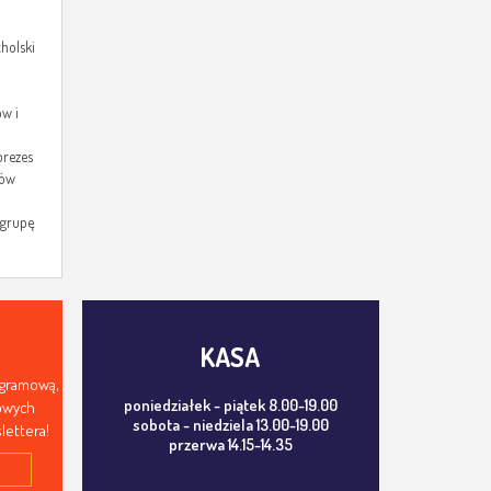
holski
ów i
prezes
ców
 grupę
KASA
ogramową,
poniedziałek - piątek 8.00-19.00
mowych
sobota - niedziela 13.00-19.00
lettera!
przerwa 14.15-14.35