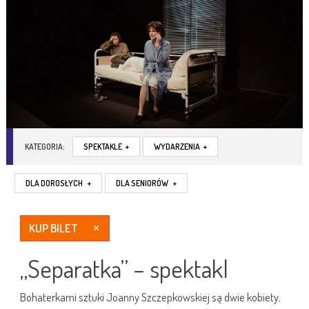
KATEGORIA:
SPEKTAKLE
+
WYDARZENIA
+
DLA DOROSŁYCH
+
DLA SENIORÓW
+
KUP BILET
„Separatka” – spektakl
Bohaterkami sztuki Joanny Szczepkowskiej są dwie kobiety,