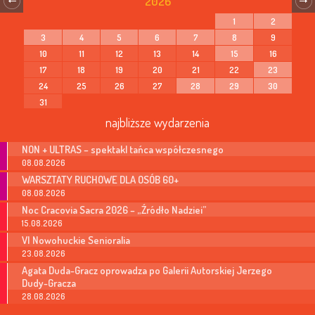
2026
1
2
3
4
5
6
7
8
9
10
11
12
13
14
15
16
17
18
19
20
21
22
23
24
25
26
27
28
29
30
31
najbliższe wydarzenia
NON + ULTRAS – spektakl tańca współczesnego
08.08.2026
WARSZTATY RUCHOWE DLA OSÓB 60+
08.08.2026
Noc Cracovia Sacra 2026 – „Źródło Nadziei”
15.08.2026
VI Nowohuckie Senioralia
23.08.2026
Agata Duda-Gracz oprowadza po Galerii Autorskiej Jerzego
Dudy-Gracza
28.08.2026