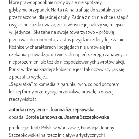
które prawdopodobnie nigdy by się nie spotkały,
gdyby nie przypadek. Marta i Alina trafiają do szpitalnej sali
przeznaczonej dla jednej osoby. Żadna z nich nie chce ustąpić
i wyjść, bo każda uważa, że to właśnie jej należy się miejsce
w „jedynce”. Skazane na swoje towarzystwo – próbują
przetrwać do momentu, aż ktoś przyjdzie i zdecyduje za nie.
Różnice w charakterach i poglądach nie ułatwiają im
czekania, prowadząc do wielkich napięć, szeregu zabawnych
nieporozumień, ale też do niespodziewanych zwrotów akcji.
Punkt widzenia każdej z kobiet nie jest tak oczywisty, jak się
z początku wydaje…
„Separatka” to komedia, z gatunku tych, co pod pozorem
lekkiej formy przemycają przenikliwą prawdę o naszej
rzeczywistości.
autorka i reżyseria – Joanna Szczepkowska
obsada:
Dorota Landowska, Joanna Szczepkowska
produkcja: Teatr Polski w Warszawie, Fundacja Joanny
Szczepkowskiej na rzecz inicjatyw artystycznych i