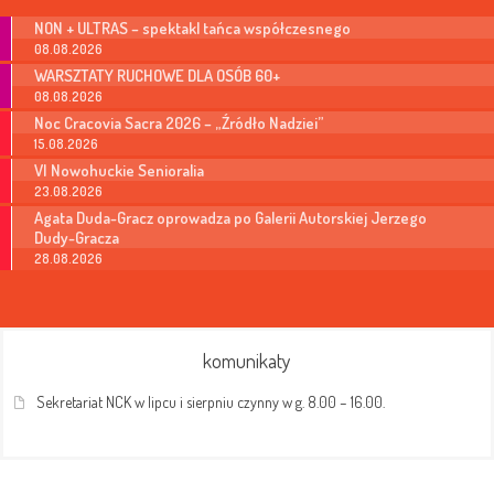
NON + ULTRAS – spektakl tańca współczesnego
08.08.2026
WARSZTATY RUCHOWE DLA OSÓB 60+
08.08.2026
Noc Cracovia Sacra 2026 – „Źródło Nadziei”
15.08.2026
VI Nowohuckie Senioralia
23.08.2026
Agata Duda-Gracz oprowadza po Galerii Autorskiej Jerzego
Dudy-Gracza
28.08.2026
komunikaty
Sekretariat NCK w lipcu i sierpniu czynny w g. 8.00 – 16.00.