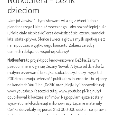
dzieciom
„Joł, joł Jowisz!” – tymi słowami wita się z Wami jedna z
planet naszego Układu Słonecznego… Aby poznać lepiej duże
i „Małe ciała niebieskie” oraz dowiedzieć się, czemu samolot
lata, statek pływa, Słońce świeci, a głowa myśli, spotkaj się z
nami podczas wyjątkowego koncertu. Zabierz ze sobą
uśmiech i dołącz do wspólnej zabawy!
Nutkosfera
to projekt pod kierownictwem CeZika. Za tym
pseudonimem kryje się Cezary Nowak. Artysta od dziecka (z
małymi przerwami) brzdąka, stuka, buczy, huczy i wyje! Od
2009 roku swoją twórczość publikuje w Internecie. Do tej pory
na kanałach You Tube „CeZik” oraz „KlejNuty” (sprawdź tutaj:
www.youtube.pl/ascezik i tutaj: www.youtube.pl/klejnuty)
opublikował kilkadziesiąt filmów. Najpopularniejsze zostały
wyświetlone kilkadziesiąt milionów razy. Łącznie materiały
CeZika doczekały się ponad 330 000 000 odsłon, co sprawia,