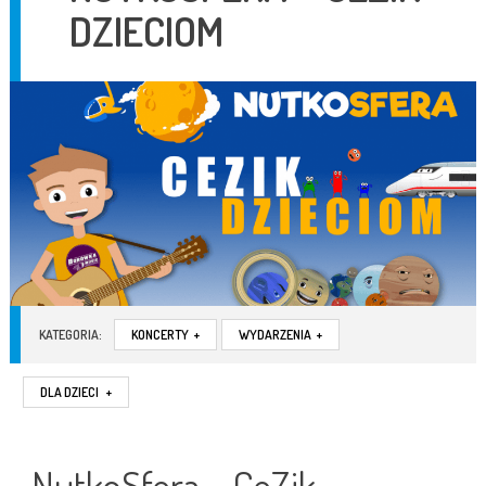
DZIECIOM
KATEGORIA:
KONCERTY
+
WYDARZENIA
+
DLA DZIECI
+
NutkoSfera – CeZik