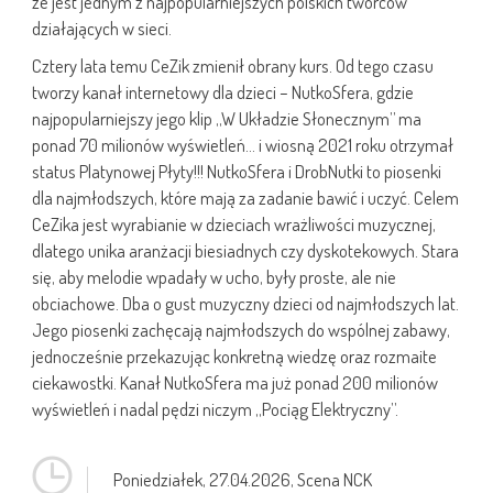
że jest jednym z najpopularniejszych polskich twórców
działających w sieci.
Cztery lata temu CeZik zmienił obrany kurs. Od tego czasu
tworzy kanał internetowy dla dzieci – NutkoSfera, gdzie
najpopularniejszy jego klip „W Układzie Słonecznym” ma
ponad 70 milionów wyświetleń… i wiosną 2021 roku otrzymał
status Platynowej Płyty!!! NutkoSfera i DrobNutki to piosenki
dla najmłodszych, które mają za zadanie bawić i uczyć. Celem
CeZika jest wyrabianie w dzieciach wrażliwości muzycznej,
dlatego unika aranżacji biesiadnych czy dyskotekowych. Stara
się, aby melodie wpadały w ucho, były proste, ale nie
obciachowe. Dba o gust muzyczny dzieci od najmłodszych lat.
Jego piosenki zachęcają najmłodszych do wspólnej zabawy,
jednocześnie przekazując konkretną wiedzę oraz rozmaite
ciekawostki. Kanał NutkoSfera ma już ponad 200 milionów
wyświetleń i nadal pędzi niczym „Pociąg Elektryczny”.
Poniedziałek,
27.04.2026
, Scena NCK