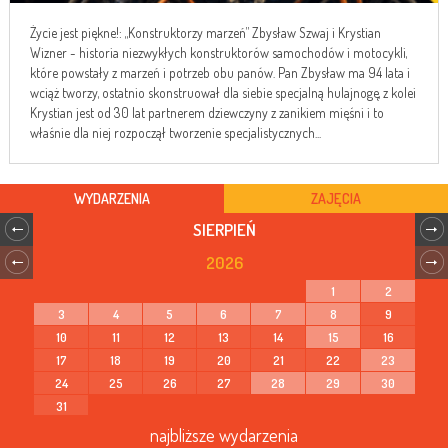
Życie jest piękne!: „Konstruktorzy marzeń” Zbysław Szwaj i Krystian
Wizner - historia niezwykłych konstruktorów samochodów i motocykli,
które powstały z marzeń i potrzeb obu panów. Pan Zbysław ma 94 lata i
wciąż tworzy, ostatnio skonstruował dla siebie specjalną hulajnogę, z kolei
Krystian jest od 30 lat partnerem dziewczyny z zanikiem mięśni i to
właśnie dla niej rozpoczął tworzenie specjalistycznych...
WYDARZENIA
ZAJĘCIA
SIERPIEŃ
2026
1
2
3
4
5
6
7
8
9
10
11
12
13
14
15
16
17
18
19
20
21
22
23
24
25
26
27
28
29
30
31
najbliższe wydarzenia