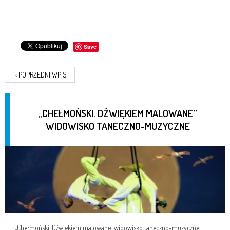
Save
‹
POPRZEDNI WPIS
„CHEŁMOŃSKI. DŹWIĘKIEM MALOWANE”
WIDOWISKO TANECZNO-MUZYCZNE
„Chełmoński. Dźwiękiem malowane” widowisko taneczno-muzyczne