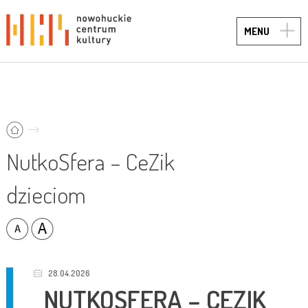
TOGG
MENU
NAVIG
NutkoSfera – CeZik
dzieciom
28.04.2026
NUTKOSFERA – CEZIK