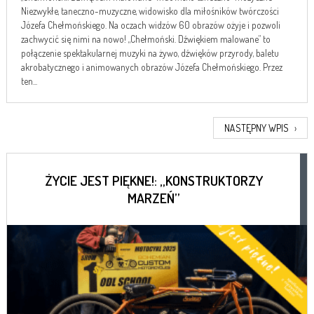
Niezwykłe, taneczno-muzyczne, widowisko dla miłośników twórczości
Józefa Chełmońskiego. Na oczach widzów 60 obrazów ożyje i pozwoli
zachwycić się nimi na nowo! „Chełmoński. Dźwiękiem malowane” to
połączenie spektakularnej muzyki na żywo, dźwięków przyrody, baletu
akrobatycznego i animowanych obrazów Józefa Chełmońskiego. Przez
ten...
NASTĘPNY WPIS
›
ŻYCIE JEST PIĘKNE!: „KONSTRUKTORZY
MARZEŃ”