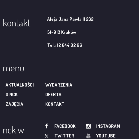
Aleja Jana Pawła II 232
kontakt
31-913 Kraków
Tel.: 12 644 02 66
menu
AKTUALNOŚCI
WYDARZENIA
O NCK
OFERTA
ZAJĘCIA
KONTAKT
FACEBOOK
INSTAGRAM
nck w
TWITTER
YOUTUBE