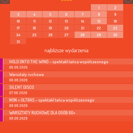
1
2
3
4
5
6
7
8
9
10
11
12
13
14
15
16
17
18
19
20
21
22
23
24
25
26
27
28
29
30
31
najbliższe wydarzenia
HOLD ONTO THE WIND – spektakl tańca współczesnego
06.08.2026
Warsztaty ruchowe
06.08.2026
SILENT DISCO
07.08.2026
NON + ULTRAS – spektakl tańca współczesnego
08.08.2026
WARSZTATY RUCHOWE DLA OSÓB 60+
08.08.2026