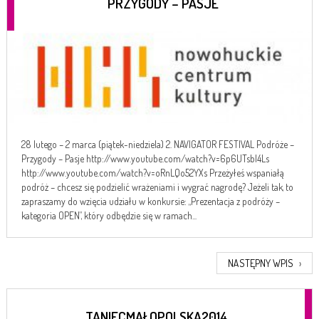
PRZYGODY – PASJE
28 lutego – 2 marca (piątek-niedziela) 2. NAVIGATOR FESTIVAL Podróże –
Przygody – Pasje http://www.youtube.com/watch?v=6p6UTsbl4Ls
http://www.youtube.com/watch?v=oRnLQo52YXs Przeżyłeś wspaniałą
podróż – chcesz się podzielić wrażeniami i wygrać nagrodę? Jeżeli tak, to
zapraszamy do wzięcia udziału w konkursie: „Prezentacja z podróży –
kategoria OPEN”, który odbędzie się w ramach...
NASTĘPNY WPIS
›
TANIECMAŁOPOLSKA2014