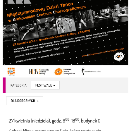
KATEGORIA:
FESTIWALE
+
DLA DOROSŁYCH
+
00
00
27 kwietnia (niedziela), godz. 9
-18
, budynek C
Z okazji Międzynarodowego Dnia Tańca serdecznie