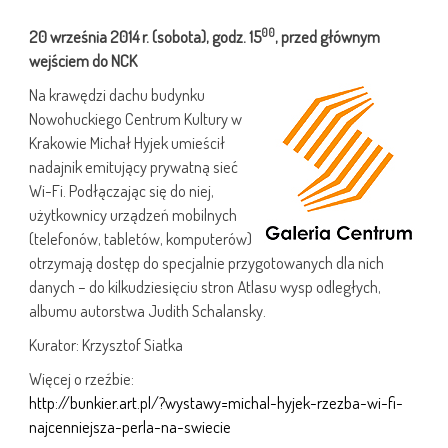
00
20 września 2014 r. (
sobota),
godz. 15
, przed głównym
wejściem do NCK
Na krawędzi dachu budynku
Nowohuckiego Centrum Kultury w
Krakowie Michał Hyjek umieścił
nadajnik emitujący prywatną sieć
Wi-Fi. Podłączając się do niej,
użytkownicy urządzeń mobil
nych
(telefonów, tabletów, komputerów)
otrzymają dostęp do specjalnie przygotowanych dla nich
danych – do kilkudziesięciu stron Atlasu wysp odległych,
albumu autorstwa Judith Schalansky.
Kurator: Krzysztof Siatka
Więcej o rzeźbie:
http://bunkier.art.pl/?wystawy=michal-hyjek-rzezba-wi-fi-
najcenniejsza-perla-na-swiecie