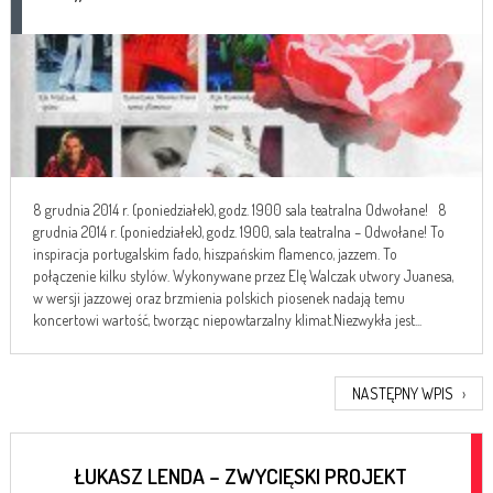
8 grudnia 2014 r. (poniedziałek), godz. 1900 sala teatralna Odwołane! 8
grudnia 2014 r. (poniedziałek), godz. 1900, sala teatralna – Odwołane! To
inspiracja portugalskim fado, hiszpańskim flamenco, jazzem. To
połączenie kilku stylów. Wykonywane przez Elę Walczak utwory Juanesa,
w wersji jazzowej oraz brzmienia polskich piosenek nadają temu
koncertowi wartość, tworząc niepowtarzalny klimat.Niezwykła jest...
NASTĘPNY WPIS
›
ŁUKASZ LENDA – ZWYCIĘSKI PROJEKT