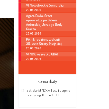
VI Nowohuckie Senioralia
23.08.2026
Agata Duda-Gracz
oprowadza po Galerii
Autorskiej Jerzego Dudy-
Gracza
28.08.2026
Piknik rodzinny z okazji
35-lecia Straży Miejskiej
28.08.2026
W NCK wszystko GRA!
29.08.2026
komunikaty
Sekretariat NCK w lipcu i sierpniu
czynny w g. 8.00 – 16.00.