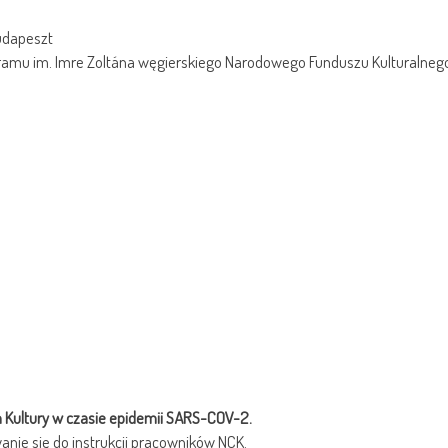
udapeszt
gramu im. Imre Zoltána węgierskiego Narodowego Funduszu Kulturalneg
Kultury w czasie epidemii SARS-COV-2.
anie się do instrukcji pracowników NCK.