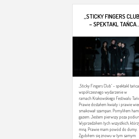
„STICKY FINGERS CLU
– SPEKTAKL TAŃCA
WSPÓŁCZESNEGO
„Sticky Fingers Club” – spektakl tańca
współczesnego wydarzenie w
ramach Krakowskiego Festiwalu Tań
Prawie dostałem kwiaty i prawie wie
smakował szampan. Pomyliłem hamu
gazem. Jestem pierwszy poza podiu
Wyprzedziłem tych wszystkich, którzy
mną. Prawie mam powód do dumy.
Zgubiłem się znowu w tym samym