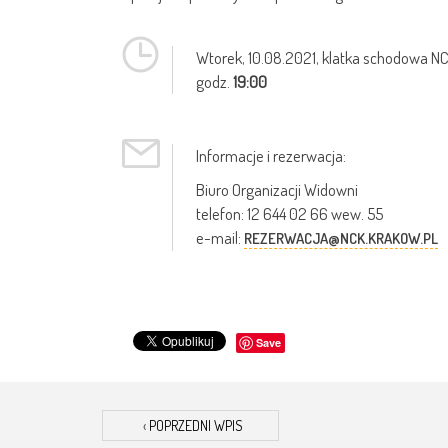
Wtorek,
10.08.2021
, klatka schodowa N
godz.
19:00
Informacje i rezerwacja:
Biuro Organizacji Widowni
telefon: 12 644 02 66 wew. 55
e-mail:
REZERWACJA@NCK.KRAKOW.PL
Save
‹
POPRZEDNI WPIS