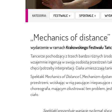
KATEGORIA:
FESTIWALE
+
SPEKTAKLE
+
WYDA
„Mechanics of distance
wydarzenie w ramach
Krakowskiego Festiwalu Tań
Tancerze pochodzący z trzech bardzo różnych środow
wzajemnie ingerują w swoją osobistą przestrzeń ta
chęci/potrzeby interpretacji. Ciała umieszczają tani
Spektakl
Mechanics of Distance
(„Mechanizm dystans
przestrzeni, wciskając w nią pasujące i niepasujące
choreografa, mającym zilustrować ten problem, jest
ciało.
Spektakl prezentuje wariacje na temat styc