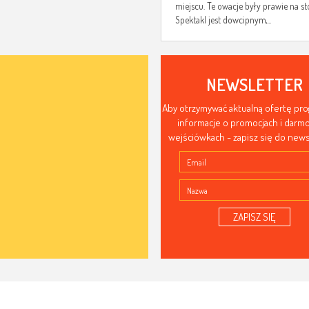
miejscu. Te owacje były prawie na st
Spektakl jest dowcipnym,...
NEWSLETTER
Aby otrzymywać aktualną ofertę pr
informacje o promocjach i dar
wejściówkach - zapisz się do news
ZAPISZ SIĘ