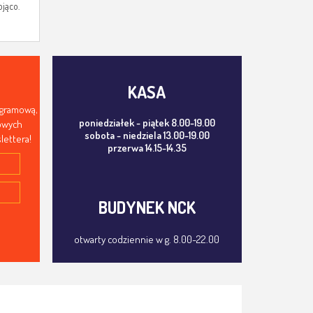
ojąco.
KASA
ogramową,
poniedziałek - piątek 8.00-19.00
mowych
sobota - niedziela 13.00-19.00
lettera!
przerwa 14.15-14.35
BUDYNEK NCK
otwarty codziennie w g. 8.00-22.00