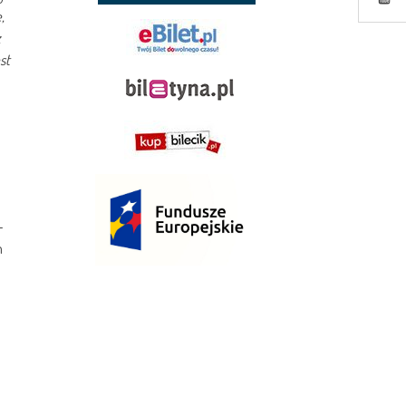
,
z
st
–
m