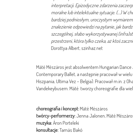
interpretacji. Epizodyczne zdarzenia zaczerp
moralne lub intelektualne sytuacje. (…) W ch
bardziej podniosłym, uroczystym wymiarem, 
znalezienie odpowiedzi na pytanie, jak bardz
szczególnej, słabo wykorzystywanej (infra)s
przestrzeni, która tylko czeka, aż ktoś zaczn
Dorottya Albert, szinhaz.net
Máté Mészáros jest absolwentem Hungarian Dance A
Contemporary Ballet, a następnie pracował w wielu
Hiszpania, Ultima Vez – Belgia). Pracował m.in. z
Vandekeybusem. Máté tworzy choreografie dla wielu
choreografia i koncept:
Máté Mészáros
twórcy-performerzy:
Jenna Jalonen, Máté Mészáros
muzyka:
Áron Porteleki
konsultacje:
Tamás Bakó