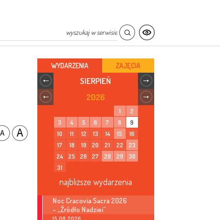
WYDARZENIA
ZAJĘCIA
SIERPIEŃ
2026
1
2
3
4
5
6
7
8
9
10
11
12
13
14
15
16
17
18
19
20
21
22
23
24
25
26
27
28
29
30
31
najbliższe wydarzenia
Noc Cracovia Sacra 2026
– „Źródło Nadziei”
15.08.2026