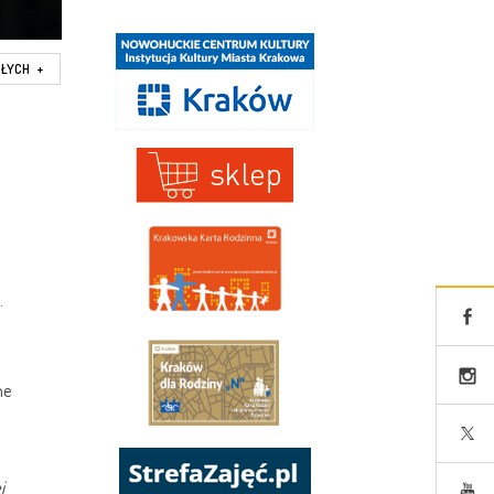
SŁYCH
+
.
ne
j