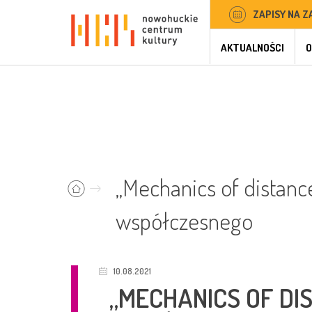
ZAPISY NA Z
AKTUALNOŚCI
O
„Mechanics of distance
współczesnego
10.08.2021
„MECHANICS OF DI