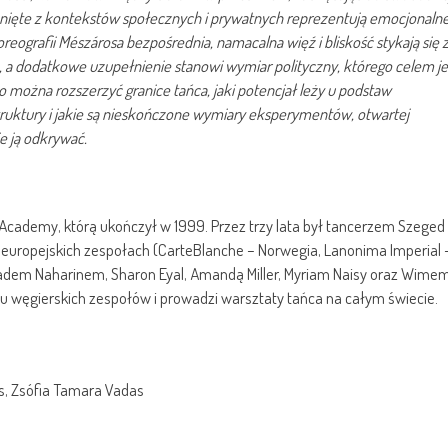
nięte z
kontekstów społecznych i prywatnych reprezentują emocjonalne
oreografii Mészárosa bezpośrednia, namacalna więź i bliskość stykają się 
a dodatkowe uzupełnienie stanowi wymiar polityczny, którego celem je
o można rozszerzyć granice tańca, jaki potencjał leży u podstaw
truktury i jakie są nieskończone wymiary eksperymentów, otwartej
ie ją odkrywać.
cademy, którą ukończył w 1999. Przez trzy lata był tancerzem Szeged
 europejskich zespołach (CarteBlanche – Norwegia, Lanonima Imperial 
 Ohadem Naharinem, Sharon Eyal, Amandą Miller, Myriam Naisy oraz Wime
 węgierskich zespołów i prowadzi warsztaty tańca na całym świecie.
, Zsófia Tamara Vadas