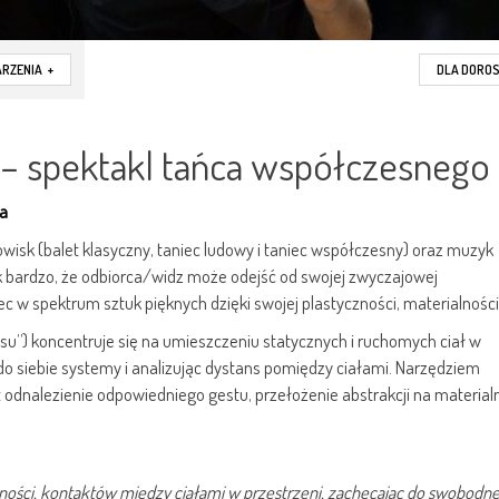
RZENIA
+
DLA DORO
” – spektakl tańca współczesnego
ca
isk (balet klasyczny, taniec ludowy i taniec współczesny) oraz muzyk
k bardzo, że odbiorca/widz może odejść od swojej zwyczajowej
ec w spektrum sztuk pięknych dzięki swojej plastyczności, materialności
u”) koncentruje się na umieszczeniu statycznych i ruchomych ciał w
 do siebie systemy i analizując dystans pomiędzy ciałami. Narzędziem
 odnalezienie odpowiedniego gestu, przełożenie abstrakcji na material
zności, kontaktów między ciałami w przestrzeni, zachęcając do swobodne