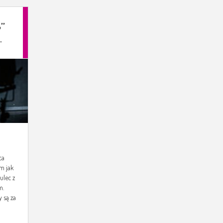
B”
ca
m jak
lec z
m.
 są za