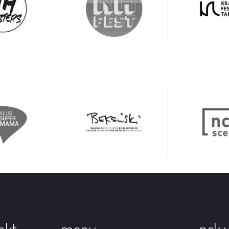
akt
menu
nck 