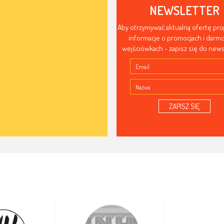
NEWSLETTER
Aby otrzymywać aktualną ofertę pr
informacje o promocjach i dar
wejściówkach - zapisz się do news
ZAPISZ SIĘ