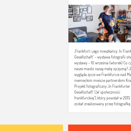
FRANKFURTER
GESELLSCHAFT” –
WYSTAWA FOTOGRAFI
„Frankfurt i jego mieszkańcy. In Fran
Gesellschaft” - wystawa fotografii ot
wystawy - 10 września (wtorek) Co c
nasze miasto naszą małą ojczyzną? J
wygląda życie we Frankfurcie nad M
niemieckim mieście partnerskim Kr
Projekt fotograficzny „In Frankfurter
Gesellschaft” („W społeczności
frankfurckiej”), który powstał w 2013
został zrealizowany przez fotografkę 