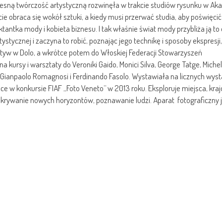
esną twórczość artystyczną rozwinęła w trakcie studiów rysunku w Ak
ycie obraca się wokół sztuki, a kiedy musi przerwać studia, aby poświęcić
ektantka mody i kobieta biznesu. I tak właśnie świat mody przybliża ją to
ystycznej i zaczyna to robić, poznając jego technikę i sposoby ekspresji,
ktyw w Dolo, a wkrótce potem do Włoskiej Federacji Stowarzyszeń
 na kursy i warsztaty do Veroniki Gaido, Monici Silva, George Tatge, Miche
tto, Gianpaolo Romagnosi i Ferdinando Fasolo. Wystawiała na licznych wy
sce w konkursie FIAF „Foto Veneto” w 2013 roku. Eksploruje miejsca, kraj
krywanie nowych horyzontów, poznawanie ludzi. Aparat fotograficzny 