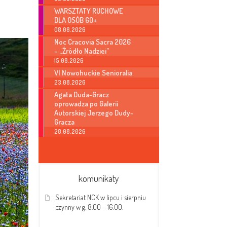
WARSZTATY RUCHOWE
DLA OSÓB 60+
08.08.2026
Noc Cracovia Sacra 2026
– „Źródło Nadziei”
15.08.2026
VI Nowohuckie Senioralia
23.08.2026
Agata Duda-Gracz
oprowadza po Galerii
Autorskiej Jerzego Dudy-
Gracza
28.08.2026
komunikaty
Sekretariat NCK w lipcu i sierpniu
czynny w g. 8.00 – 16.00.