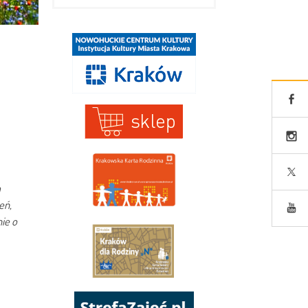
m
eń,
ie o