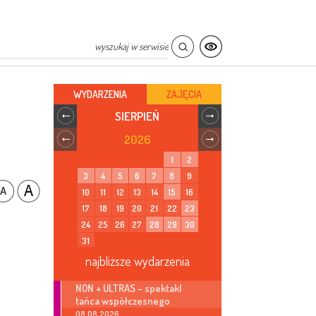
WYDARZENIA
ZAJĘCIA
SIERPIEŃ
2026
1
2
3
4
5
6
7
8
9
10
11
12
13
14
15
16
17
18
19
20
21
22
23
24
25
26
27
28
29
30
31
najbliższe wydarzenia
NON + ULTRAS – spektakl
tańca współczesnego
08.08.2026