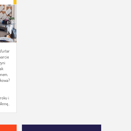
I
kfurter
warcie
zyni
ak
enem,
akowa?
 roku i
Annę...