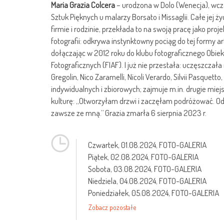
Maria Grazia Colcera
– urodzona w Dolo (Wenecja), wcz
Sztuk Pięknych u malarzy Borsato i Missaglii. Całe jej ż
firmie i rodzinie, przekłada to na swoją pracę jako proj
fotografii: odkrywa instynktowny pociąg do tej formy art
dołączając w 2012 roku do klubu fotograficznego Obie
Fotograficznych (FIAF). I już nie przestała: uczęszczała
Gregolin, Nico Zaramelli, Nicoli Verardo, Silvii Pasque
indywidualnych i zbiorowych; zajmuje m.in. drugie miej
kulturę: „Otworzyłam drzwi i zaczęłam podróżować. Od
zawsze ze mną.” Grazia zmarła 6 sierpnia 2023 r.
Czwartek,
01.08.2024
, FOTO-GALERIA
Piątek,
02.08.2024
, FOTO-GALERIA
Sobota,
03.08.2024
, FOTO-GALERIA
Niedziela,
04.08.2024
, FOTO-GALERIA
Poniedziałek,
05.08.2024
, FOTO-GALERIA
Zobacz pozostałe