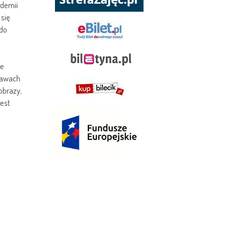
ademii
 się
 do
le
stawach
obrazy,
jest