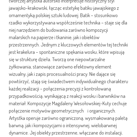
twórczej artystka autorsko interpretuje historyczny styl
jawajsko-krakowski, łącząc estetykę batiku jawajskiego z
ornamentyką polskiej sztuki ludowej. Batik – stosunkowo
rzadko wykorzystywana współcześnie technika – staje się dla
niej narzędziem do budowania zarówno kompozycji
malarskich na papierze i tkaninie, jak i obiektów
przestrzennych. Jednym z kluczowych elementów tej techniki
jest krakelura – spontaniczne spękania wosku, które wpisują
się w strukturę dzieła. Tworzą one niepowtarzalne
żyłkowania, stanowiące zarówno efektowny element
wizualny, jak i zapis procesualności pracy. Nie dające się
powtórzyć, stają się świadectwem indywidualnego charakteru
każdej realizacji – połączenia precyzji z kontrolowaną
przypadkowością, wynikającą z reakcji wosku i barwników na
materiał. Kompozycje Magdaleny Wesołowskiej-Kuty cechuje
połączenie motywów geometrycznych i organicznych.
Artystka operuje zarówno ograniczoną, wysmakowaną paletą
barwną, jak i kompozycjami o intensywnej, wielobarwnej
dynamice. Jej obiekty przestrzenne, włączane do instalacji,