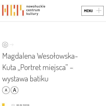
TOGG
MENU
NAVIG
Magdalena Wesołowska-
Kuta „Portret miejsca” –
wystawa batiku
18.01.2026