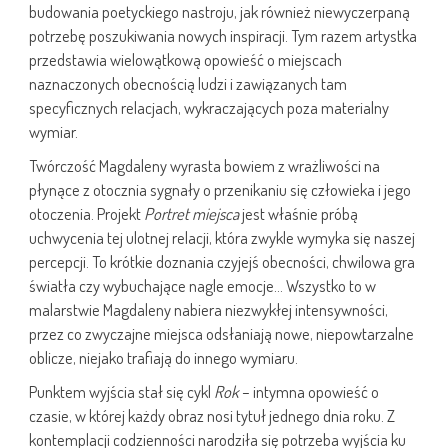
budowania poetyckiego nastroju, jak również niewyczerpaną
potrzebę poszukiwania nowych inspiracji. Tym razem artystka
przedstawia wielowątkową opowieść o miejscach
naznaczonych obecnością ludzi i zawiązanych tam
specyficznych relacjach, wykraczających poza materialny
wymiar.
Twórczość Magdaleny wyrasta bowiem z wrażliwości na
płynące z otocznia sygnały o przenikaniu się człowieka i jego
otoczenia. Projekt
Portret miejsca
jest właśnie próbą
uchwycenia tej ulotnej relacji, która zwykle wymyka się naszej
percepcji. To krótkie doznania czyjejś obecności, chwilowa gra
światła czy wybuchające nagle emocje… Wszystko to w
malarstwie Magdaleny nabiera niezwykłej intensywności,
przez co zwyczajne miejsca odsłaniają nowe, niepowtarzalne
oblicze, niejako trafiają do innego wymiaru.
Punktem wyjścia stał się cykl
Rok
– intymna opowieść o
czasie, w której każdy obraz nosi tytuł jednego dnia roku. Z
kontemplacji codzienności narodziła się potrzeba wyjścia ku