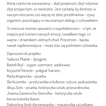
której często nie zauważamy – zbyt pośpieszni, zbyt rutynowi,
zbyt przejęci tym, co nieistotne. Jest zachętą, by dostrzec w
naszym otoczeniu coś więcej niż zbiór przedmiotów – żywy
organizm, pozostający w nieustannym dialogu z człowiekiem.
To wreszcie również opowieść o współobecności – o tym, że
miejsce jest lustrem naszych emocji, świadkiem tego, co
ważne, i strażnikiem ulotnych chwil. Przestrzeń – każda,
nawet najskromniejsza – może stać się portretem człowieka.
Zaproszeni do projektu:
Tadeusz Płatek – dyrygent;
Bartek Bryl – szyper, szermierz, wędrowiec;
Krzysztof Górecki – poligraf, harcerz;
Marta Krajewska – pisarka;
Ola Kuzemko – producentka w kulturze i sztuce, podcasterka;
Alicja Zioło – pisarka, historyczka sztuki, przewodniczka;
Joanna Zawierucha-Gomułka – historyczka sztuki,
konserwatorka tkanin;
Dobrochna Grott-Korzeniowska – masażystka szczotkami;