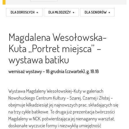
DLA DOROSŁYCH
+
DLA MŁODZIEŻY
+
DLA SENIORÓW
+
Magdalena Wesołowska-
Kuta „Portret miejsca” –
wystawa batiku
wernisaż wystawy – 18 grudnia (czwartek), g. 18.18
Wystawa Magdaleny Wesołowskiej-Kuty w galeriach
Nowohuckiego Centrum Kultury – Szarej, Czarnej i Złotej –
obejmuje kilkadziesiąt jej najnowszych prac, składających się
na trzy cykle batikowe. To druga już prezentacja twórczości
Magdaleny w NCK, potwierdzająca jej nienaganny warsztat,
doskonałe wyczucie formy i niezwykłą umiejętność