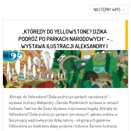
NASTĘPNY WPIS
›
„KTÓRĘDY DO YELLOWSTONE? DZIKA
PODRÓŻ PO PARKACH NARODOWYCH” –
WYSTAWA ILUSTRACJI ALEKSANDRY I
DANIELA MIZIELIŃSKICH
„Którędy do Yellowstone? Dzika podróż po parkach narodowych” -
wystawa ilustracji Aleksandry i Daniela Mizielińskich wystawa w ramach
Festiwalu Teatrów dla Dzieci Wystawa inspirowana książką „Którędy do
Yellowstone? Dzika podróż po parkach narodowych” zabiera widzów w
fascynującą wędrówkę przez dziką naturę – od gorących gejzerów
Yellowstone, po bezkresne stepy, pustynie i lodowce. Barwne ilustracje...