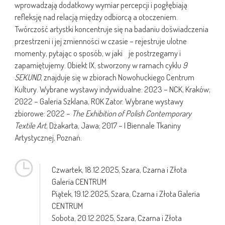
wprowadzają dodatkowy wymiar percepcji i pogłębiają
refleksję nad relacją między odbiorcą a otoczeniem.
Twórczość artystki koncentruje się na badaniu doświadczenia
przestrzeni i jej zmienności w czasie – rejestruje ulotne
momenty, pytając o sposób, w jaki je postrzegamy i
zapamiętujemy. Obiekt IX, stworzony w ramach cyklu
9
SEKUND
, znajduje się w zbiorach Nowohuckiego Centrum
Kultury. Wybrane wystawy indywidualne: 2023 – NCK, Kraków;
2022 – Galeria Szklana, ROK Zator. Wybrane wystawy
zbiorowe: 2022 –
The Exhibition of Polish Contemporary
Textile Art
, Dżakarta, Jawa; 2017 – I Biennale Tkaniny
Artystycznej, Poznań.
Czwartek,
18.12.2025
, Szara, Czarna i Złota
Galeria CENTRUM
Piątek,
19.12.2025
, Szara, Czarna i Złota Galeria
CENTRUM
Sobota,
20.12.2025
, Szara, Czarna i Złota