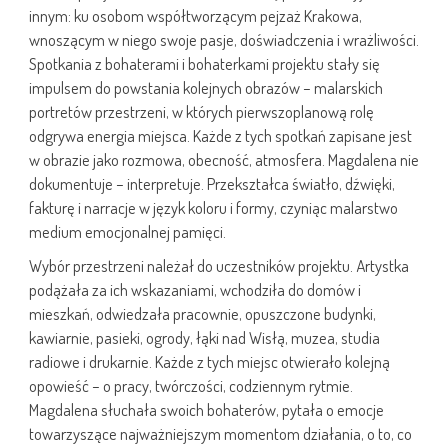
innym: ku osobom współtworzącym pejzaż Krakowa,
wnoszącym w niego swoje pasje, doświadczenia i wrażliwości.
Spotkania z bohaterami i bohaterkami projektu stały się
impulsem do powstania kolejnych obrazów – malarskich
portretów przestrzeni, w których pierwszoplanową rolę
odgrywa energia miejsca. Każde z tych spotkań zapisane jest
w obrazie jako rozmowa, obecność, atmosfera. Magdalena nie
dokumentuje – interpretuje. Przekształca światło, dźwięki,
fakturę i narracje w język koloru i formy, czyniąc malarstwo
medium emocjonalnej pamięci.
Wybór przestrzeni należał do uczestników projektu. Artystka
podążała za ich wskazaniami, wchodziła do domów i
mieszkań, odwiedzała pracownie, opuszczone budynki,
kawiarnie, pasieki, ogrody, łąki nad Wisłą, muzea, studia
radiowe i drukarnie. Każde z tych miejsc otwierało kolejną
opowieść – o pracy, twórczości, codziennym rytmie.
Magdalena słuchała swoich bohaterów, pytała o emocje
towarzyszące najważniejszym momentom działania, o to, co