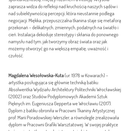
zaprasza widza do refleksji nad kruchością naszych sądów i
nad subiektywnością percepcji, która nieustannie podlega
negocjacji. Miękka, przepuszczalna tkanina staje się metaforą
przekonań – delikatnych, zmiennych, podatnych na światło i
cień. Instalacja dekoduje stereotypy i skłania do ponownego
namysłu nad tym, jak tworzymy obraz świata oraz jak
możemy otworzyć go na większą empatię, uważność i
czułość.
Magdalena Wesołowska-Kuta
(ur. 1978 w Kowarach) –
artystka posługująca się głównie techniką batiku.
Absolwentka Wydziału Architektury Politechniki Wrocławskiej
(2002) oraz Studiów Podyplomowych Akademii Sztuk
Pięknych im. Eugeniusza Gepperta we Wrocławiu (2017).
Dyplom z batiku obroniła w Pracowni Tkaniny Artystycznej
prof. Marii Poradowskiej-Werszler, a równolegle zrealizowała
dyplom w Pracowni Grafiki Warsztatowej. W swojej praktyce