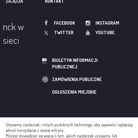
ZAJĘCIA
KONTAKT
FACEBOOK
INSTAGRAM
nck w
TWITTER
YOUTUBE
sieci
BIULETYN INFORMACJI
PUBLICZNEJ
ZAMÓWIENIA PUBLICZNE
OGŁOSZENIA MIEJSKIE
Używamy ciasteczek i innych podobnych technologii, aby zapewnić najlepszą
© NOWOHUCKIE CENTRUM KULTURY
jakość korzystania z naszej witryny.
Możesz dowiedzieć się więcej o tym, jakich ciasteczek używamy, lub