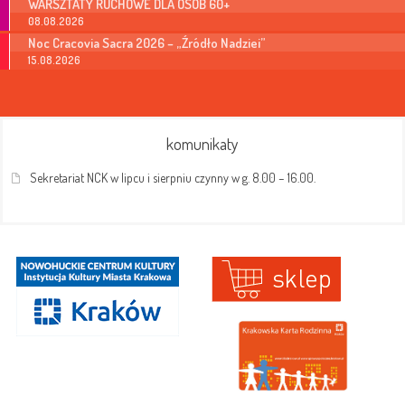
WARSZTATY RUCHOWE DLA OSÓB 60+
08.08.2026
Noc Cracovia Sacra 2026 – „Źródło Nadziei”
15.08.2026
komunikaty
Sekretariat NCK w lipcu i sierpniu czynny w g. 8.00 – 16.00.