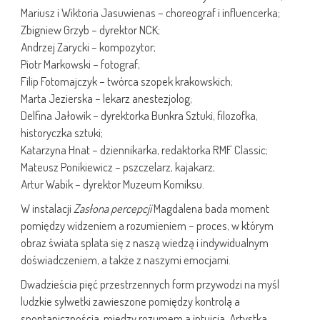
Mariusz i Wiktoria Jasuwienas – choreograf i influencerka;
Zbigniew Grzyb – dyrektor NCK;
Andrzej Zarycki – kompozytor;
Piotr Markowski – fotograf;
Filip Fotomajczyk – twórca szopek krakowskich;
Marta Jezierska – lekarz anestezjolog;
Delfina Jałowik – dyrektorka Bunkra Sztuki, filozofka,
historyczka sztuki;
Katarzyna Hnat – dziennikarka, redaktorka RMF Classic;
Mateusz Ponikiewicz – pszczelarz, kajakarz;
Artur Wabik – dyrektor Muzeum Komiksu.
W instalacji
Zasłona percepcji
Magdalena bada moment
pomiędzy widzeniem a rozumieniem – proces, w którym
obraz świata splata się z naszą wiedzą i indywidualnym
doświadczeniem, a także z naszymi emocjami.
Dwadzieścia pięć przestrzennych form przywodzi na myśl
ludzkie sylwetki zawieszone pomiędzy kontrolą a
spontanicznością, między rozumem a intuicją. Artystka