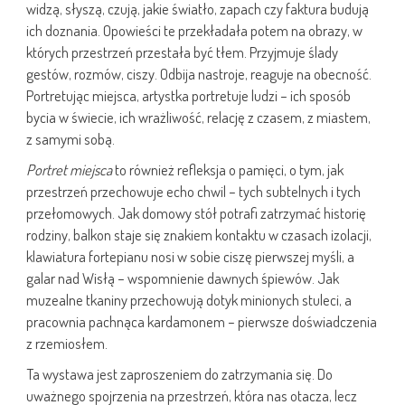
widzą, słyszą, czują, jakie światło, zapach czy faktura budują
ich doznania. Opowieści te przekładała potem na obrazy, w
których przestrzeń przestała być tłem. Przyjmuje ślady
gestów, rozmów, ciszy. Odbija nastroje, reaguje na obecność.
Portretując miejsca, artystka portretuje ludzi – ich sposób
bycia w świecie, ich wrażliwość, relację z czasem, z miastem,
z samymi sobą.
Portret miejsca
to również refleksja o pamięci, o tym, jak
przestrzeń przechowuje echo chwil – tych subtelnych i tych
przełomowych. Jak domowy stół potrafi zatrzymać historię
rodziny, balkon staje się znakiem kontaktu w czasach izolacji,
klawiatura fortepianu nosi w sobie ciszę pierwszej myśli, a
galar nad Wisłą – wspomnienie dawnych śpiewów. Jak
muzealne tkaniny przechowują dotyk minionych stuleci, a
pracownia pachnąca kardamonem – pierwsze doświadczenia
z rzemiosłem.
Ta wystawa jest zaproszeniem do zatrzymania się. Do
uważnego spojrzenia na przestrzeń, która nas otacza, lecz