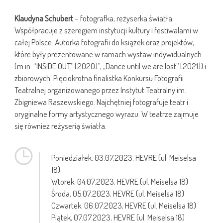
Klaudyna Schubert
– fotografka, reżyserka światła.
Współpracuje z szeregiem instytucji kultury i festiwalami w
całej Polsce. Autorka fotografii do książek oraz projektów,
które były prezentowane w ramach wystaw indywidualnych
(m.in. “INSIDE OUT” [2020]”, „Dance until we are lost” [2021]) i
zbiorowych. Pięciokrotna finalistka Konkursu Fotografii
Teatralnej organizowanego przez Instytut Teatralny im.
Zbigniewa Raszewskiego. Najchętniej fotografuje teatr i
oryginalne formy artystycznego wyrazu. W teatrze zajmuje
się również reżyserią światła.
Poniedziałek,
03.07.2023
, HEVRE (ul. Meiselsa
18)
Wtorek,
04.07.2023
, HEVRE (ul. Meiselsa 18)
Środa,
05.07.2023
, HEVRE (ul. Meiselsa 18)
Czwartek,
06.07.2023
, HEVRE (ul. Meiselsa 18)
Piątek,
07.07.2023
, HEVRE (ul. Meiselsa 18)