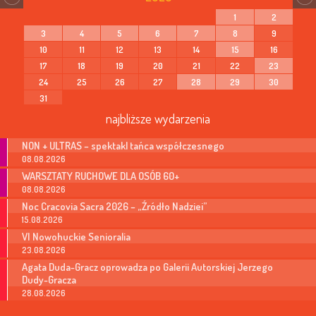
1
2
3
4
5
6
7
8
9
10
11
12
13
14
15
16
17
18
19
20
21
22
23
24
25
26
27
28
29
30
31
najbliższe wydarzenia
NON + ULTRAS – spektakl tańca współczesnego
08.08.2026
WARSZTATY RUCHOWE DLA OSÓB 60+
08.08.2026
Noc Cracovia Sacra 2026 – „Źródło Nadziei”
15.08.2026
VI Nowohuckie Senioralia
23.08.2026
Agata Duda-Gracz oprowadza po Galerii Autorskiej Jerzego
Dudy-Gracza
28.08.2026