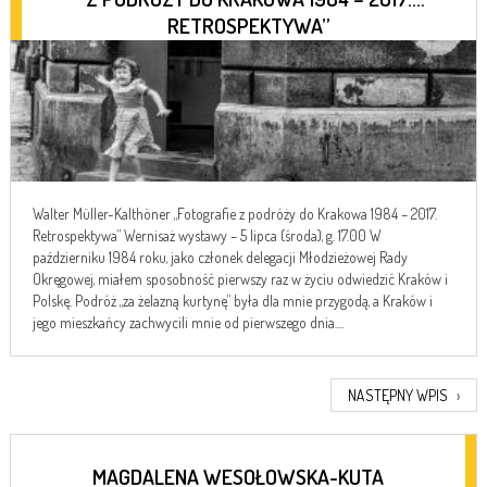
RETROSPEKTYWA”
Walter Müller-Kalthöner „Fotografie z podróży do Krakowa 1984 – 2017.
Retrospektywa” Wernisaż wystawy – 5 lipca (środa), g. 17.00 W
październiku 1984 roku, jako członek delegacji Młodzieżowej Rady
Okręgowej, miałem sposobność pierwszy raz w życiu odwiedzić Kraków i
Polskę. Podróż „za żelazną kurtynę” była dla mnie przygodą, a Kraków i
jego mieszkańcy zachwycili mnie od pierwszego dnia....
NASTĘPNY WPIS
›
MAGDALENA WESOŁOWSKA-KUTA