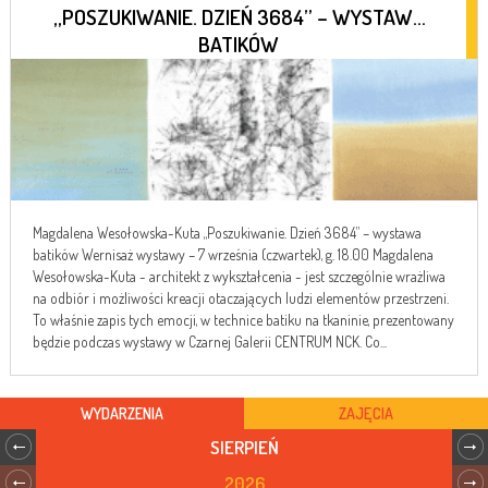
„POSZUKIWANIE. DZIEŃ 3684” – WYSTAWA
BATIKÓW
Magdalena Wesołowska-Kuta „Poszukiwanie. Dzień 3684” – wystawa
batików Wernisaż wystawy – 7 września (czwartek), g. 18.00 Magdalena
Wesołowska-Kuta - architekt z wykształcenia - jest szczególnie wrażliwa
na odbiór i możliwości kreacji otaczających ludzi elementów przestrzeni.
To właśnie zapis tych emocji, w technice batiku na tkaninie, prezentowany
będzie podczas wystawy w Czarnej Galerii CENTRUM NCK. Co...
WYDARZENIA
ZAJĘCIA
SIERPIEŃ
2026