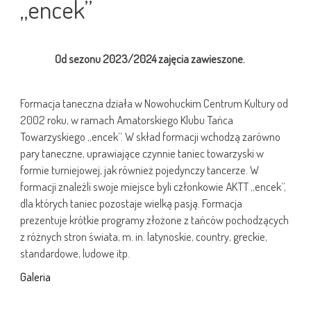
„encek”
Od sezonu 2023/2024 zajęcia zawieszone.
Formacja taneczna działa w Nowohuckim Centrum Kultury od
2002 roku, w ramach Amatorskiego Klubu Tańca
Towarzyskiego „encek”. W skład formacji wchodzą zarówno
pary taneczne, uprawiające czynnie taniec towarzyski w
formie turniejowej, jak również pojedynczy tancerze. W
formacji znaleźli swoje miejsce byli członkowie AKTT „encek”,
dla których taniec pozostaje wielką pasją.
Formacja
prezentuje krótkie programy złożone z tańców pochodzących
z różnych stron świata, m. in. latynoskie, country, greckie,
standardowe, ludowe itp.
Galeria