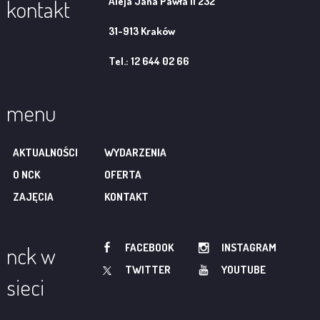
Aleja Jana Pawła II 232
kontakt
31-913 Kraków
Tel.: 12 644 02 66
menu
AKTUALNOŚCI
WYDARZENIA
O NCK
OFERTA
ZAJĘCIA
KONTAKT
FACEBOOK
INSTAGRAM
nck w
TWITTER
YOUTUBE
sieci