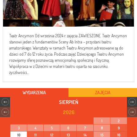
Teatr Ancymon Od września 2024 r. zajęcia ZAWIESZONE. Teatr Ancymon
stanowi jeden z fundamentów Sceny Ab Intra – przystani teatru
amatorskiego. Warsztaty w ramach Teatru Ancymon adresowane są do
dzieci od 7 do 12 roku życia. Podczas zajęć Dziecięcego Teatru Ancymon
rozwijamy sferę poznawczą, emocjonalną, społeczną i fizyczną.
Współpraca w z Dziećmi w materii teatru oparta na szacunku,
życzliwości,...
WYDARZENIA
ZAJĘCIA
SIERPIEŃ
2026
1
2
3
4
5
6
7
8
9
10
11
12
13
14
15
16