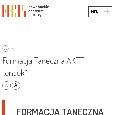
TOGG
MENU
NAVIG
Formacja Taneczna AKTT
„encek”
FORMACJA TANECZNA