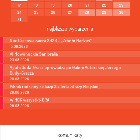
17
18
19
20
21
22
23
24
25
26
27
28
29
30
31
najbliższe wydarzenia
Noc Cracovia Sacra 2026 – „Źródło Nadziei”
15.08.2026
VI Nowohuckie Senioralia
23.08.2026
Agata Duda-Gracz oprowadza po Galerii Autorskiej Jerzego
Dudy-Gracza
28.08.2026
Piknik rodzinny z okazji 35-lecia Straży Miejskiej
28.08.2026
W NCK wszystko GRA!
29.08.2026
komunikaty