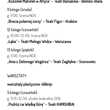
„Koziołek Matołek w Afryce” – Teatr Banialuka – Bielsko-Biała
11 lutego (środa)
g. 11.00, Scena NCK
„Bracia polarnej zorzy” – Teatr Figur – Kraków
12 lutego (czwartek)
g. 10.00 i 12.00, Scena NCK
„Łąka” – Teatr Małego Widza – Warszawa
13 lutego (piątek)
g. 11.00, Scena NCK
„Ania z Zielonego Wzgórza” – Teatr Zagłębia – Sosnowiec
WARSZTATY
warsztaty plastyczne <kliknij>
5 lutego (czwartek)
g. 9.15 i 12.30, studio teatralne 209
„Podróż na Wielką Górę” – Teatr KAMISHIBAI