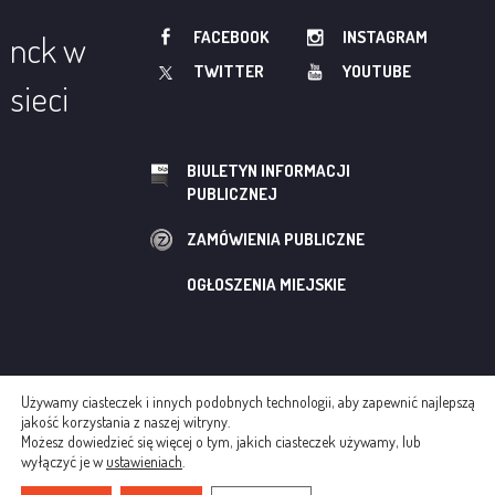
FACEBOOK
INSTAGRAM
nck w
TWITTER
YOUTUBE
sieci
BIULETYN INFORMACJI
PUBLICZNEJ
ZAMÓWIENIA PUBLICZNE
OGŁOSZENIA MIEJSKIE
Używamy ciasteczek i innych podobnych technologii, aby zapewnić najlepszą
© NOWOHUCKIE CENTRUM KULTURY
jakość korzystania z naszej witryny.
Możesz dowiedzieć się więcej o tym, jakich ciasteczek używamy, lub
REGULAMINY
POLITYKA COOKIES
wyłączyć je w
ustawieniach
.