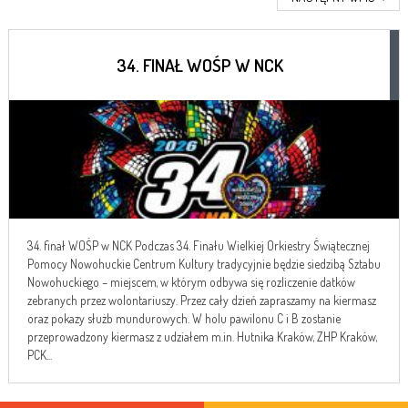
34. FINAŁ WOŚP W NCK
34. finał WOŚP w NCK Podczas 34. Finału Wielkiej Orkiestry Świątecznej
Pomocy Nowohuckie Centrum Kultury tradycyjnie będzie siedzibą Sztabu
Nowohuckiego – miejscem, w którym odbywa się rozliczenie datków
zebranych przez wolontariuszy. Przez cały dzień zapraszamy na kiermasz
oraz pokazy służb mundurowych. W holu pawilonu C i B zostanie
przeprowadzony kiermasz z udziałem m.in. Hutnika Kraków, ZHP Kraków,
PCK...