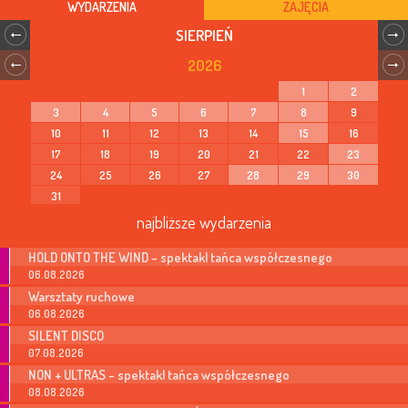
WYDARZENIA
ZAJĘCIA
SIERPIEŃ
2026
1
2
3
4
5
6
7
8
9
10
11
12
13
14
15
16
17
18
19
20
21
22
23
24
25
26
27
28
29
30
31
najbliższe wydarzenia
HOLD ONTO THE WIND – spektakl tańca współczesnego
06.08.2026
Warsztaty ruchowe
06.08.2026
SILENT DISCO
07.08.2026
NON + ULTRAS – spektakl tańca współczesnego
08.08.2026