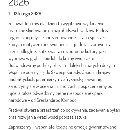
2026
1 – 13 lutego 2026
Festiwal Teatrów dla Dzieci to wyjątkowe wydarzenie
teatralne skierowane do najmłodszych widzów. Podczas
tegorocznej edycji zaprezentowane zostaną spektakle,
których motywem przewodnim jest podróż – zarówno ta
przez odległe zakątki świata i różnorodne kultury, jak i
wyprawa w głąb siebie lub do krainy wyobraźni.
Doświadczymy podróży bliskich i dalekich, małych i dużych.
Wspólnie udamy się do Szwecji, Kanady, Japonii i krajów
nadbałtyckich, przemierzymy afrykańską sawannę,
zanurzymy się w oceanach i morzach, pospacerujemy po
łące, a także odwiedzimy pełne niespodzianek parki
narodowe – od Grenlandii po Komodo.
Festiwal stwarza przestrzeń do odkrywania, zadawania pytań
oraz rozwijania wrażliwości poprzez sztukę.
Zapraszamy – wspaniałe, teatralne emocje gwarantowane!