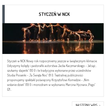
STYCZEŃ W NCK
Styczeń w NCK Nowy rok rozpoczniemy jeszcze w świątecznym klimacie.
Usłyszymy kolędy i pastorałki autorstwa Jacka Kaczmarskiego - „Wciąż…
szukamy stajenki” (10 I) i te tradycyjne, wykonane przez uczestników
Studia Piosenki - „Ta Święta Noc” (11 I). Teatralnej publiczności
proponujemy spektakl poświęcony Krzysztofowi Komedzie - „Nim
wstanie dzień” (19 I) i monodram w wykonaniu Marcina Hycnara „Pogo”
(21...
NASTĘPNY WPIS
›