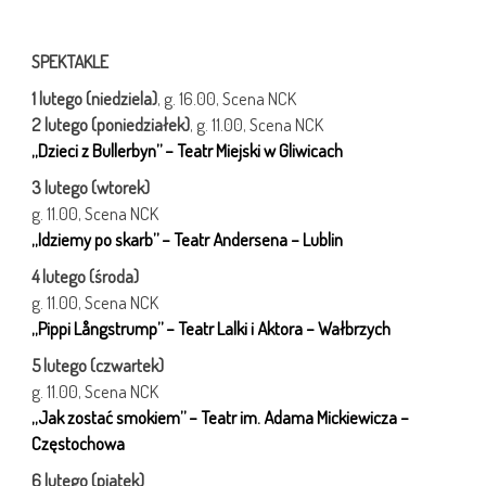
SPEKTAKLE
1 lutego (niedziela)
, g. 16.00, Scena NCK
2 lutego (poniedziałek)
, g. 11.00, Scena NCK
„Dzieci z Bullerbyn” – Teatr Miejski w Gliwicach
3 lutego (wtorek)
g. 11.00, Scena NCK
„Idziemy po skarb” – Teatr Andersena – Lublin
4 lutego (środa)
g. 11.00, Scena NCK
„Pippi Långstrump” – Teatr Lalki i Aktora – Wałbrzych
5 lutego (czwartek)
g. 11.00, Scena NCK
„Jak zostać smokiem” – Teatr im. Adama Mickiewicza –
Częstochowa
6 lutego (piątek)