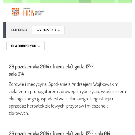
KATEGORIA:
WYDARZENIA
+
DLA DOROSŁYCH
+
00
26 października 2014 r. (niedziela), godz. 17
sala 014
Zdrowie i medycyna. Spotkanie z Andrzejem Wojtkowskim,
zielarzem i propagatorem zdrowego trybu życia, właścicielem
ekologicznego gospodarstwa zielarskiego. Degustacja i
sprzedaż herbatek ziołowych, przypraw i mieszanek
ziołowych.
00
26 października 2014 r. (niedziela), godz. 17
, sala 014