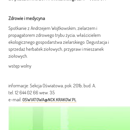
Zdrowie i medycyna
Spotkanie z Andrzejem Wojtkowskim, zielarzem i
propagatorem zdrowego trybu życia, właścicielem
ekologicznego gospodarstwa zielarskiego. Degustacja i
sprzedaż herbatek ziołowych, przypraw i mieszanek
ziołowych.
wstęp wolny
informacje: Sekcja Oświatowa, pok. 201b, bud. A,
tel. 12 644 02 66 wew. 35
e-mail:
OSWIATOWA@NCK.KRAKOW.PL