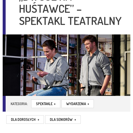
HUŚTAWCE” –
SPEKTAKL TEATRALNY
KATEGORIA:
SPEKTAKLE
+
WYDARZENIA
+
DLA DOROSŁYCH
+
DLA SENIORÓW
+