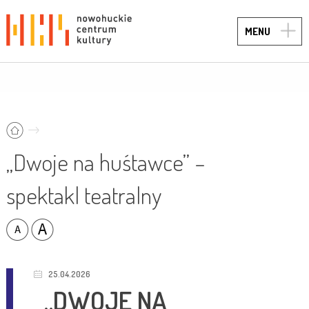
TOGG
MENU
NAVIG
„Dwoje na huśtawce” –
spektakl teatralny
25.04.2026
„DWOJE NA