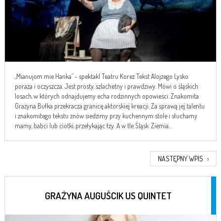
„Mianujom mie Hanka” - spektakl Teatru Korez Tekst Alojzego Lysko
poraża i oczyszcza. Jest prosty, szlachetny i prawdziwy. Mówi o śląskich
losach, w których odnajdujemy echa rodzinnych opowieści. Znakomita
Grażyna Bułka przekracza granicę aktorskiej kreacji. Za sprawą jej talentu
i znakomitego tekstu znów siedzimy przy kuchennym stole i słuchamy
mamy, babci lub ciotki, przełykając łzy. A w tle Śląsk. Ziemia...
NASTĘPNY WPIS
›
GRAŻYNA AUGUŚCIK US QUINTET