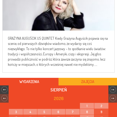
GRAŻYNA AUGUŚCIK US QUINTET Kiedy Grażyna Auguścik pojawia się na
scenie, od pierwszych dźwięków wiadomo, że wydarzy się coś
niezwykłego. To nie tylko koncert jazzowy – to spotkanie wielu światów:
tradycji i współczesności, Europy i Ameryki, ciszy i ekspresji. Jej głos
prowadzi publiczność w podróż, która zawsze zaczyna się znajomo, lecz
kończy w miejscach, o których wcześniej nawet nie myśleliśmy…...
WYDARZENIA
ZAJĘCIA
SIERPIEŃ
2026
1
2
3
4
5
6
7
8
9