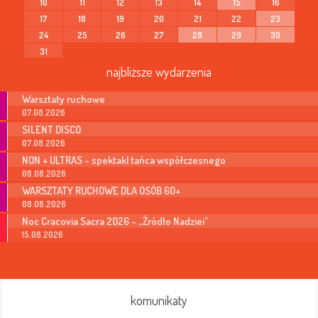
10
11
12
13
14
15
16
17
18
19
20
21
22
23
24
25
26
27
28
29
30
31
najbliższe wydarzenia
Warsztaty ruchowe
07.08.2026
SILENT DISCO
07.08.2026
NON + ULTRAS – spektakl tańca współczesnego
08.08.2026
WARSZTATY RUCHOWE DLA OSÓB 60+
08.08.2026
Noc Cracovia Sacra 2026 – „Źródło Nadziei”
15.08.2026
komunikaty