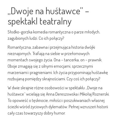
„Dwoje na huśtawce” –
spektakl teatralny
Słodko-gorzka komedia romantyczna o parze młodych,
zagubionych ludzi. Co ich połączy?
Romantyczna, zabawna i przejmująca historia dwójki
nieznajomych. Trafiają na siebie w przełomowych
momentach swojego życia. Ona – tancerka, on – prawnik.
Oboje zmagają się z silnymi emocjami, sprzecznymi
marzeniami i pragnieniami. Ich życia przypominają huśtawkę
rozbujaną pomiędzy skrajnościami. Czy coś ich połączy?
W dwie skrajnie różne osobowości w spektaklu „Dwoje na
huśtawce” wcielają się Anna Dereszowska i Mikołaj Roznerski.
To opowieść o tęsknocie, miłości i poszukiwaniach własnej
ścieżki wśród życiowych dylematów. Pełnej wzruszeń historii
cały czas towarzyszy dobry humor.