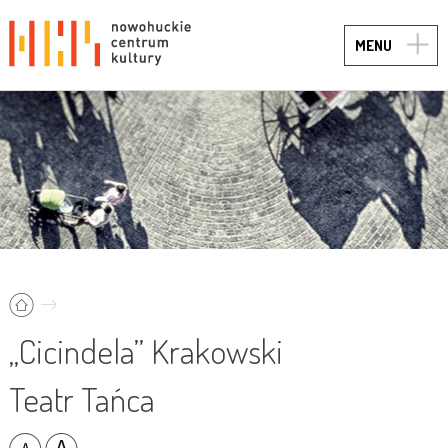
TOGG
MENU
NAVIG
„Cicindela” Krakowski
Teatr Tańca