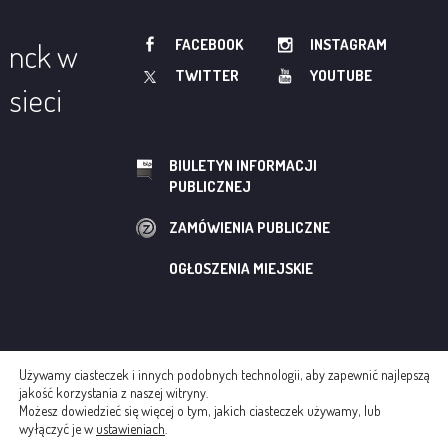
FACEBOOK
INSTAGRAM
nck w
TWITTER
YOUTUBE
sieci
BIULETYN INFORMACJI
PUBLICZNEJ
ZAMÓWIENIA PUBLICZNE
OGŁOSZENIA MIEJSKIE
Używamy ciasteczek i innych podobnych technologii, aby zapewnić najlepszą
© NOWOHUCKIE CENTRUM KULTURY
jakość korzystania z naszej witryny.
Możesz dowiedzieć się więcej o tym, jakich ciasteczek używamy, lub
REGULAMINY
POLITYKA COOKIES
wyłączyć je w
ustawieniach
.