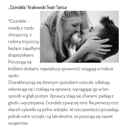
„Cicindela” Krakowski Teatr Tańca
*Cicindele –
owady z rzędu
chrząszczy, z
rodziny trzyszczy,
będące zajadłymi
drapieżnikami.
Poruszają się
krótkimi skokami, największą sprawność osiągają w trakcie
upału.
Charakteryzują się dziwnym sposobem ucieczki: odlatują,
odwracają się i czekają na oprawcę, wyciągając go w ten
sposób w głąb pustyni. Oprawcy stają się ofiarami, padają z
głodu i wyczerpania. Cicindele żywią się nimi. Na pierwszy rzut
oka ich sylwetki są pełne wdzięku. W rzeczywistości posiadają
jednak ostre szczęki i są tak okrutne, że pożerają się nawet
wzajemnie.