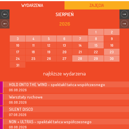
WYDARZENIA
ZAJĘCIA
SIERPIEŃ
2026
1
2
3
4
5
6
7
8
9
10
11
12
13
14
15
16
17
18
19
20
21
22
23
24
25
26
27
28
29
30
31
najbliższe wydarzenia
HOLD ONTO THE WIND – spektakl tańca współczesnego
06.08.2026
Warsztaty ruchowe
06.08.2026
SILENT DISCO
07.08.2026
NON + ULTRAS – spektakl tańca współczesnego
08.08.2026