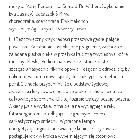
muzyka: Yann Tiersen, Lisa Gerrard, Bill Withers (wykonanie:
Eva Cassidy), Jacaszek & Miłka
choreografia, scenografia: Eryk Makohon
występują: Agata Syrek, Paweł Łyskawa
(…) Bezdźwięczny krzyk radości przeszywa gęste, palące
powietrze. Zachłannie zaspokajane pragnienie, żarłocznie
zajadana pustka pieką w przełyku trucizną zwycięstwa, które
musi być klęską. Podium na zawsze zostanie puste. O
szczęściu nasycenia nikt nie opowie. Pożądanie odrodzi się, by
nakręcać wciąż na nowo spiralę destrukcyjnej namiętności
pełni. Cicindela przypomina, że u podstaw życiowej
aktywności leży zawsze odczucie braku i mglista obietnica
całkowitego spełnienia. Dla tej iluzji się walczy, pozuje, pożera.
A kiedy już się wydaje, iż ma się ją na wyciągnięcie ręki,
fatamorgana znika, odbijając się głuchym echem
sarkastycznego śmiechu. Wytracone tempo
energetyzującego ruchu zwiastuje koniec, który zawsze
postępuje krok w krok za wypełniającym się stopniowo