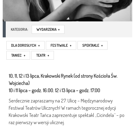
KATEGORIA:
WYDARZENIA
+
DLA DOROSŁYCH
+
FESTIWALE
+
SPEKTAKLE
+
TANIEC
+
TEATR
+
10, 11, 12 i 13 lipca, Krakowski Rynek (od strony Kościoła Św.
Wojciecha)
10 i 11 lipca – godz. 16.00
,
12 i 13 lipca – godz. 17.00
Serdecznie zapraszamy na 27. Ulicę – Międzynarodowy
Festiwal Teatrów Ulicznych! W ramach tegorocznej edycji
Krakowski Teatr Tańca zaprezentuje spektakl „Cicindela” – po
raz pierwszy w wersji ulicznej.