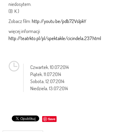
niedosytem.
(B. K.)
Zobacz film:
http://youtu.be/pdb72VslpkY
więcej informacji:
http://teatrkto.pl/pl/spektakle/cicindela,237.html
Czwartek,
10.07.2014
Piątek,
11.07.2014
Sobota,
12.07.2014
Niedziela,
13.07.2014
Save