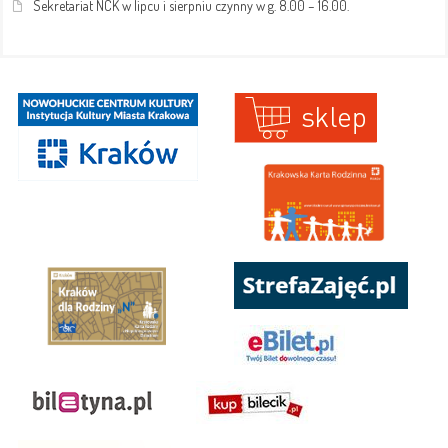
Sekretariat NCK w lipcu i sierpniu czynny w g. 8.00 – 16.00.