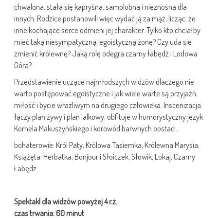
chwalona, stała się kapryśna, samolubna i nieznośna dla
innych. Rodzice postanowili więc wydać ją za mąż, licząc, że
inne kochające serce odmieni jej charakter. Tylko kto chciałby
mieć taką niesympatyczną, egoistyczną żonę? Czy uda się
zmienić królewnę? Jaką rolę odegra czarny łabędź i Lodowa
Góra?
Przedstawienie uczące najmłodszych widzów dlaczego nie
warto postępować egoistyczne i jak wiele warte są przyjaźń,
miłość i bycie wrażliwym na drugiego człowieka. Inscenizacja
łączy plan żywy i plan lalkowy, obfituje w humorystyczny język
Kornela Makuszyńskiego i korowód barwnych postaci.
bohaterowie: Król Paty, Królowa Tasiemka, Królewna Marysia,
Książęta: Herbatka, Bonjour i Słoiczek, Słowik, Lokaj, Czarny
Łabędź
Spektakl dla widzów powyżej 4 r.ż.
czas trwania: 60 minut