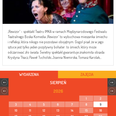
„Rewizor” - spektakl Teatru IMKA w ramach Międzynarodowego Festiwalu
Teatralnego Boska Komedia „Rewizor” to wybuchowa mieszanka śmiechu
i refleksji, która nikogo nie pozostawi obojętnym. Gogol pisał, że w jego
sztuce jest tylko jeden pozytywny bohater: to śmiech, który może
odczarować zło świata. Świetny spektakl gwarantuje znakomita obsada:
Krystyna Tkacz, Paweł Tucholski, Joanna Niemirska, Tomasz Karolak,...
WYDARZENIA
ZAJĘCIA
SIERPIEŃ
2026
1
2
3
4
5
6
7
8
9
10
11
12
13
14
15
16