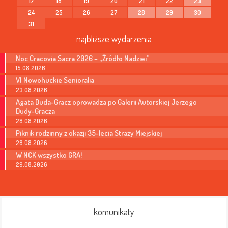
17
18
19
20
21
22
23
24
25
26
27
28
29
30
31
najbliższe wydarzenia
Noc Cracovia Sacra 2026 – „Źródło Nadziei”
15.08.2026
VI Nowohuckie Senioralia
23.08.2026
Agata Duda-Gracz oprowadza po Galerii Autorskiej Jerzego
Dudy-Gracza
28.08.2026
Piknik rodzinny z okazji 35-lecia Straży Miejskiej
28.08.2026
W NCK wszystko GRA!
29.08.2026
komunikaty