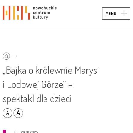
TOGG
MENU
NAVIG
„Bajka o królewnie Marysi
i Lodowej Górze” –
spektakl dla dzieci
26.01.2025