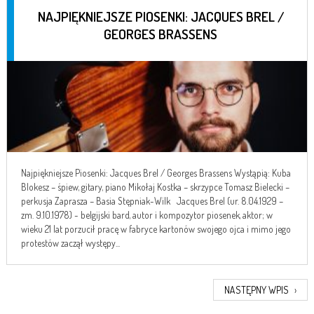
NAJPIĘKNIEJSZE PIOSENKI: JACQUES BREL /
GEORGES BRASSENS
Najpiękniejsze Piosenki: Jacques Brel / Georges Brassens Wystąpią: Kuba
Blokesz – śpiew, gitary, piano Mikołaj Kostka – skrzypce Tomasz Bielecki –
perkusja Zaprasza – Basia Stępniak-Wilk Jacques Brel (ur. 8.04.1929 –
zm. 9.10.1978) - belgijski bard, autor i kompozytor piosenek, aktor; w
wieku 21 lat porzucił pracę w fabryce kartonów swojego ojca i mimo jego
protestów zaczął występy...
NASTĘPNY WPIS
›