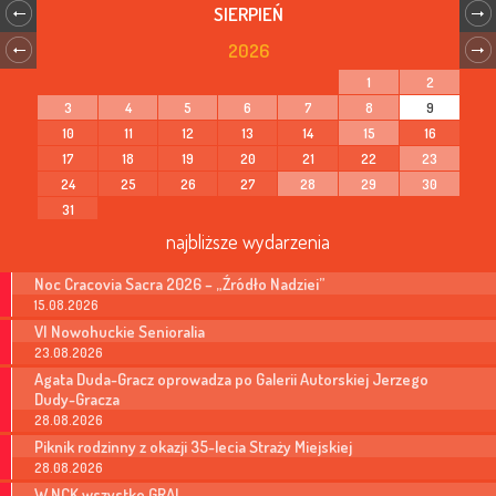
SIERPIEŃ
2026
1
2
3
4
5
6
7
8
9
10
11
12
13
14
15
16
17
18
19
20
21
22
23
24
25
26
27
28
29
30
31
najbliższe wydarzenia
Noc Cracovia Sacra 2026 – „Źródło Nadziei”
15.08.2026
VI Nowohuckie Senioralia
23.08.2026
Agata Duda-Gracz oprowadza po Galerii Autorskiej Jerzego
Dudy-Gracza
28.08.2026
Piknik rodzinny z okazji 35-lecia Straży Miejskiej
28.08.2026
W NCK wszystko GRA!