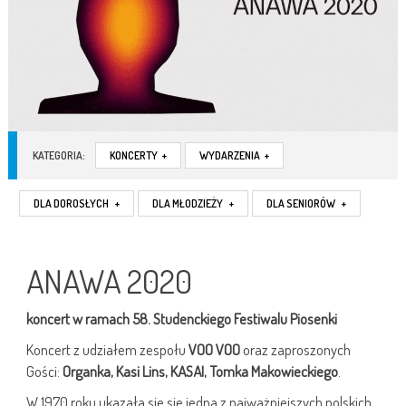
KATEGORIA:
KONCERTY
+
WYDARZENIA
+
DLA DOROSŁYCH
+
DLA MŁODZIEŻY
+
DLA SENIORÓW
+
ANAWA 2020
koncert w ramach 58. Studenckiego Festiwalu Piosenki
Koncert z udziałem zespołu
VOO VOO
oraz zaproszonych
Gości:
Organka, Kasi Lins, KASAI, Tomka Makowieckiego
.
W 1970 roku ukazała się się jedna z najważniejszych polskich