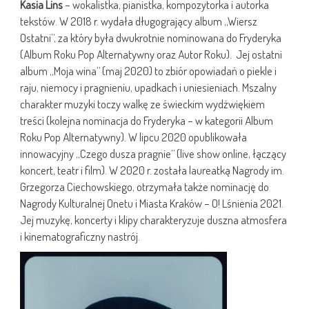
Kasia Lins
– wokalistka, pianistka, kompozytorka i autorka
tekstów. W 2018 r. wydała długogrający album „Wiersz
Ostatni”, za który była dwukrotnie nominowana do Fryderyka
(Album Roku Pop Alternatywny oraz Autor Roku). Jej ostatni
album „Moja wina” (maj 2020) to zbiór opowiadań o piekle i
raju, niemocy i pragnieniu, upadkach i uniesieniach. Mszalny
charakter muzyki toczy walkę ze świeckim wydźwiękiem
treści (kolejna nominacja do Fryderyka – w kategorii Album
Roku Pop Alternatywny). W lipcu 2020 opublikowała
innowacyjny „Czego dusza pragnie” (live show online, łączący
koncert, teatr i film). W 2020 r. została laureatką Nagrody im.
Grzegorza Ciechowskiego, otrzymała także nominację do
Nagrody Kulturalnej Onetu i Miasta Kraków – O! Lśnienia 2021.
Jej muzykę, koncerty i klipy charakteryzuje duszna atmosfera
i kinematograficzny nastrój.