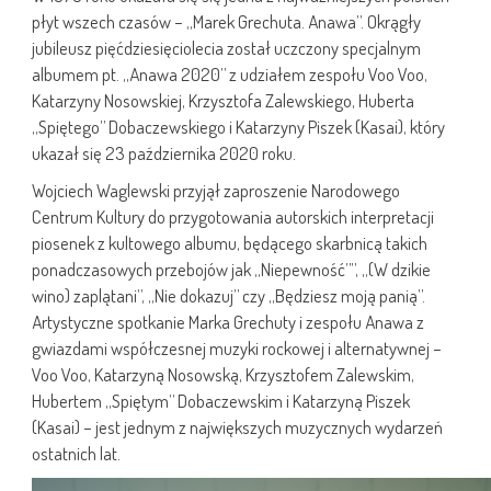
płyt wszech czasów – „Marek Grechuta. Anawa”. Okrągły
jubileusz pięćdziesięciolecia został uczczony specjalnym
albumem pt. „Anawa 2020” z udziałem zespołu Voo Voo,
Katarzyny Nosowskiej, Krzysztofa Zalewskiego, Huberta
„Spiętego” Dobaczewskiego i Katarzyny Piszek (Kasai), który
ukazał się 23 października 2020 roku.
Wojciech Waglewski przyjął zaproszenie Narodowego
Centrum Kultury do przygotowania autorskich interpretacji
piosenek z kultowego albumu, będącego skarbnicą takich
ponadczasowych przebojów jak „Niepewność””, „(W dzikie
wino) zaplątani”, „Nie dokazuj” czy „Będziesz moją panią”.
Artystyczne spotkanie Marka Grechuty i zespołu Anawa z
gwiazdami współczesnej muzyki rockowej i alternatywnej –
Voo Voo, Katarzyną Nosowską, Krzysztofem Zalewskim,
Hubertem „Spiętym” Dobaczewskim i Katarzyną Piszek
(Kasai) – jest jednym z największych muzycznych wydarzeń
ostatnich lat.