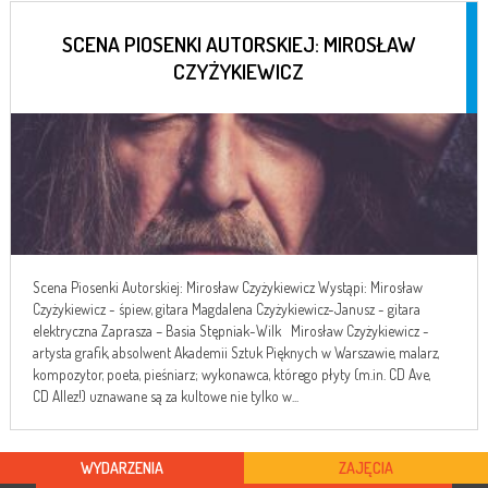
SCENA PIOSENKI AUTORSKIEJ: MIROSŁAW
CZYŻYKIEWICZ
Scena Piosenki Autorskiej: Mirosław Czyżykiewicz Wystąpi: Mirosław
Czyżykiewicz - śpiew, gitara Magdalena Czyżykiewicz-Janusz - gitara
elektryczna Zaprasza – Basia Stępniak-Wilk Mirosław Czyżykiewicz -
artysta grafik, absolwent Akademii Sztuk Pięknych w Warszawie, malarz,
kompozytor, poeta, pieśniarz; wykonawca, którego płyty (m.in. CD Ave,
CD Allez!) uznawane są za kultowe nie tylko w...
WYDARZENIA
ZAJĘCIA