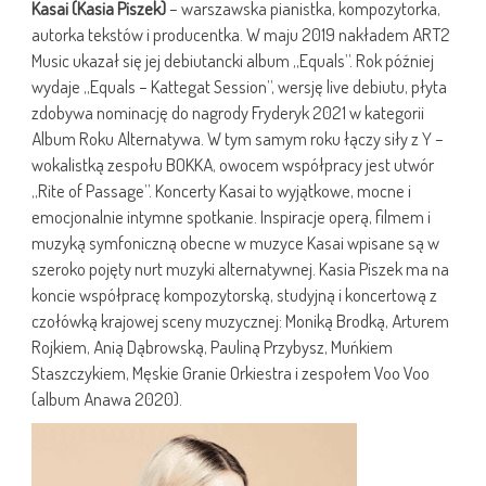
Kasai (Kasia Piszek)
– warszawska pianistka, kompozytorka,
autorka tekstów i producentka. W maju 2019 nakładem ART2
Music ukazał się jej debiutancki album „Equals”. Rok później
wydaje „Equals – Kattegat Session”, wersję live debiutu, płyta
zdobywa nominację do nagrody Fryderyk 2021 w kategorii
Album Roku Alternatywa. W tym samym roku łączy siły z Y –
wokalistką zespołu BOKKA, owocem współpracy jest utwór
„Rite of Passage”. Koncerty Kasai to wyjątkowe, mocne i
emocjonalnie intymne spotkanie. Inspiracje operą, filmem i
muzyką symfoniczną obecne w muzyce Kasai wpisane są w
szeroko pojęty nurt muzyki alternatywnej. Kasia Piszek ma na
koncie współpracę kompozytorską, studyjną i koncertową z
czołówką krajowej sceny muzycznej: Moniką Brodką, Arturem
Rojkiem, Anią Dąbrowską, Pauliną Przybysz, Muńkiem
Staszczykiem, Męskie Granie Orkiestra i zespołem Voo Voo
(album Anawa 2020).