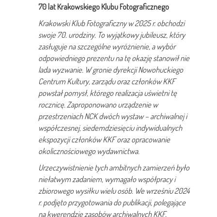
70 lat Krakowskiego Klubu Fotograficznego
Krakowski Klub Fotograficzny w 2025 r. obchodzi
swoje 70. urodziny. To wyjątkowy jubileusz, który
zasługuje na szczególne wyróżnienie, a wybór
odpowiedniego prezentu na tę okazję stanowił nie
lada
wyzwanie. W gronie dyrekcji Nowohuckiego
Centrum Kultury, zarządu oraz członków KKF
powstał pomysł, którego realizacja uświetni tę
rocznicę. Zaproponowano urządzenie w
przestrzeniach NCK dwóch wystaw – archiwalnej i
współczesnej, siedemdziesięciu indywidualnych
ekspozycji członków KKF oraz opracowanie
okolicznościowego wydawnictwa.
Urzeczywistnienie tych ambitnych zamierzeń było
niełatwym zadaniem, wymagało współpracy i
zbiorowego wysiłku wielu osób. We wrześniu 2024
r. podjęto przygotowania do publikacji, polegające
na kwerendzie zasobów archiwalnych KKF,