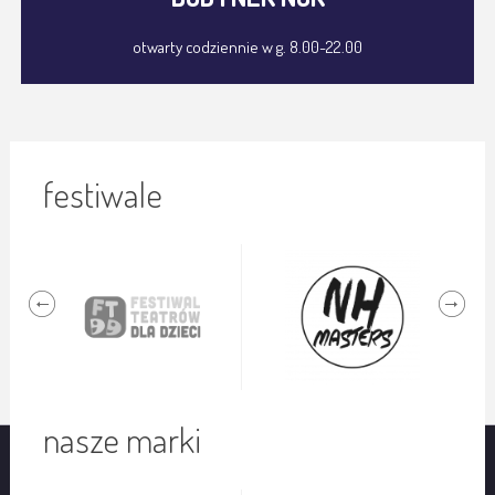
otwarty codziennie w g. 8.00-22.00
festiwale
nasze marki