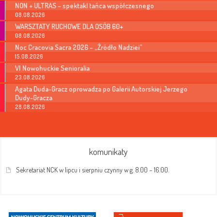
NON + ULTRAS – spektakl tańca współczesnego
08.08.2026
WARSZTATY RUCHOWE DLA OSÓB 60+
08.08.2026
Noc Cracovia Sacra 2026 – „Źródło Nadziei”
15.08.2026
VI Nowohuckie Senioralia
23.08.2026
Agata Duda-Gracz oprowadza po Galerii Autorskiej Jerzego
Dudy-Gracza
28.08.2026
komunikaty
Sekretariat NCK w lipcu i sierpniu czynny w g. 8.00 – 16.00.