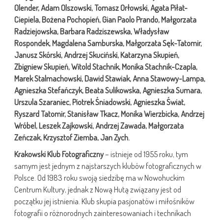
Olender, Adam Olszowski, Tomasz Orłowski, Agata Piłat-
Ciepiela, Bożena Pochopień, Gian Paolo Prando, Małgorzata
Radziejowska, Barbara Radziszewska, Władysław
Rospondek, Magdalena Samburska, Małgorzata Sęk-Tatomir,
Janusz Skórski, Andrzej Skuciński, Katarzyna Skupień,
Zbigniew Skupień, Witold Stachnik, Monika Stachnik-Czapla,
Marek Stalmachowski, Dawid Stawiak, Anna Stawowy-Lampa,
Agnieszka Stefańczyk, Beata Sulikowska, Agnieszka Sumara,
Urszula Szaraniec, Piotrek Śniadowski, Agnieszka Świat,
Ryszard Tatomir, Stanisław Tkacz, Monika Wierzbicka, Andrzej
Wróbel, Leszek Zajkowski, Andrzej Zawada, Małgorzata
Zeńczak, Krzysztof Ziemba, Jan Zych.
Krakowski Klub Fotograficzny
– istnieje od 1955 roku, tym
samym jest jednym z najstarszych klubów fotograficznych w
Polsce. Od 1983 roku swoją siedzibę ma w Nowohuckim
Centrum Kultury, jednak z Nową Hutą związany jest od
początku jej istnienia. Klub skupia pasjonatów i miłośników
fotografii o różnorodnych zainteresowaniach i technikach