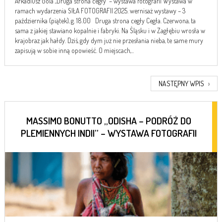
Arkadiusz Gola „Druga strona cegły” – wystawa fotografii Wystawa w
ramach wydarzenia SIŁA FOTOGRAFII 2025. wernisaż wystawy – 3
października (piątek), g. 18.00 Druga strona cegły Cegła. Czerwona, ta
sama z jakiej stawiano kopalnie i fabryki. Na Śląsku i w Zagłębiu wrosła w
krajobraz jak hałdy. Dziś, gdy dym już nie przesłania nieba, te same mury
zapisują w sobie inną opowieść. O miejscach,...
NASTĘPNY WPIS
›
MASSIMO BONUTTO „ODISHA – PODRÓŻ DO
PLEMIENNYCH INDII” – WYSTAWA FOTOGRAFII