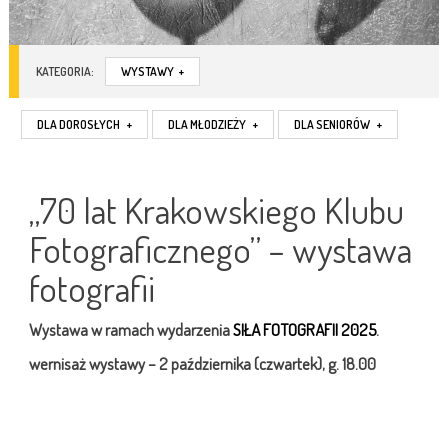
KATEGORIA:
WYSTAWY
+
DLA DOROSŁYCH
+
DLA MŁODZIEŻY
+
DLA SENIORÓW
+
„70 lat Krakowskiego Klubu
Fotograficznego” – wystawa
fotografii
Wystawa w ramach wydarzenia
SIŁA FOTOGRAFII 2025
.
wernisaż wystawy –
2 października (czwartek), g. 18.00