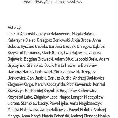
– Adam Gryczyński, kurator wystawy
Autorzy:
Leszek Adamski, Justyna Balawender, Maryla Baścik,
Katarzyna Bielec, Grzegorz Boniowski, Alicja Broda, Anna
Bubula, Ryszard Cabała, Barbara Czopek, Grzegorz Dąbroś,
Krzysztof Domanus, Stach Gacek, Ewa Gajewska, Janusz
Gajewski, Bogdan Głowacki, Adam Głuc, Leopold Grela, Adam
Gryczyński, Stanisław Guzik, Marta Hawlena, Bolesław
Jamróz, Marek Janikowski, Mirek Janowski, Grzegorz
Jarkiewicz, Jan Jasicki, Dariusz Jucha, Andrzej Jurkiewicz,
Zbigniew Karge, Marcin Kopczyński, Piotr Kowenicki, Konrad
Krawczyk, Bartłomiej Krężołek, Bogusław Kuderewicz,
Krzysztof Labe, Zbigniew Labe, Magda Langer, Mieczysław
Libront, Stanisław Łacny, Paweł Łyko, Anna Magdziarczyk,
Monika Malkowska, Jarek Malkowski, Paweł Małota, Andrzej
Małyga, Anna Moryś, Marcin Ochoński, Andrzej Olender, Monika