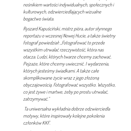
nośnikiem wartości indywidualnych, społecznych i
kulturowych, odzwierciedlających wizualne
bogactwo świata.
Ryszard Kapuściński, mistrz pióra, autor słynnego
reportażu o wczesnej Nowej Hucie, a także świetny
fotograf powiedział: „Fotografować to przede
wszystkim utrwalać rzeczywistość, która nas
otacza. Ludzi, których twarze chcemy zachować.
Pejzaże, które chcemy uwiecznić. I wydarzenia,
których jesteśmy świadkami. A także całe
skomplikowane życie wraz z jego złożoną
obyczajowością. Fotografować wszystko. Wszystko,
co jest żywe i martwe, żeby po prostu utrwalać,
zatrzymywać.”
Ta uniwersalna wykładnia dobrze odzwierciedla
motywy, które inspirowały kolejne pokolenia
członków KKF.