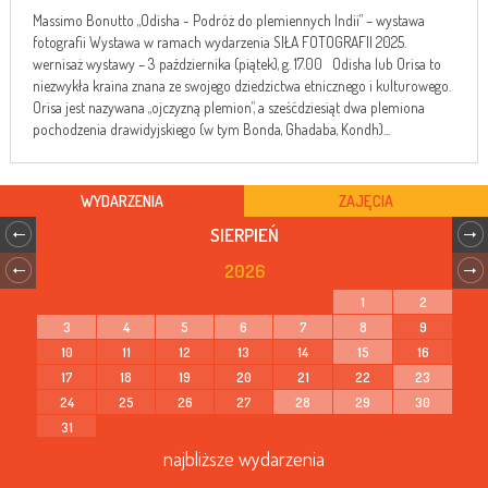
Massimo Bonutto „Odisha - Podróż do plemiennych Indii” – wystawa
fotografii Wystawa w ramach wydarzenia SIŁA FOTOGRAFII 2025.
wernisaż wystawy – 3 października (piątek), g. 17.00 Odisha lub Orisa to
niezwykła kraina znana ze swojego dziedzictwa etnicznego i kulturowego.
Orisa jest nazywana „ojczyzną plemion”, a sześćdziesiąt dwa plemiona
pochodzenia drawidyjskiego (w tym Bonda, Ghadaba, Kondh)...
WYDARZENIA
ZAJĘCIA
SIERPIEŃ
2026
1
2
3
4
5
6
7
8
9
10
11
12
13
14
15
16
17
18
19
20
21
22
23
24
25
26
27
28
29
30
31
najbliższe wydarzenia