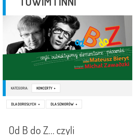
TUWIM I INNI
KATEGORIA:
KONCERTY
+
DLA DOROSŁYCH
+
DLA SENIORÓW
+
Od B do Z… czyli