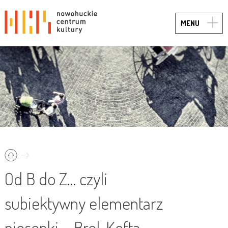
TOGG
MENU
NAVIG
Od B do Z… czyli
subiektywny elementarz
piosenki – Brel, Kofta,