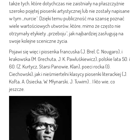
także tych, które dotychczas nie zaistniały na płaszczyźnie
szeroko pojętej piosenki artystycznej lub nie zostały napisane
w tym „nurcie”. Dzięki temu publiczność ma szansę poznać
wiele wartościowych utworów, które, mimo że często nie
otrzymały etykiety „przeboju”, jak najbardziej zasługują na
swoje kolejne sceniczne życia.
Pojawi się więc i piosenka francuska (J. Brel, C. Nougaro), i
krakowska (M. Grechuta, J. K. Pawluśkiewicz), polskie lata 50. i
60. (Z. Kurtycz, Starsi Panowie, Klan), poeci rocka (G.
Ciechowski), jak i nieśmiertelni klasycy piosenki literackiej (J.
Kofta, A. Osiecka, W. Młynarski, J. Tuwim)… I kto wie, co
jeszcze.