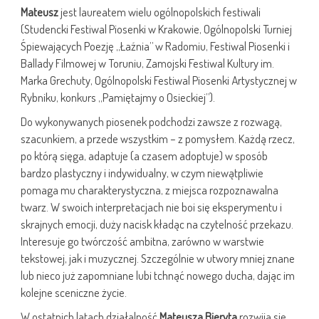
Mateusz
jest laureatem wielu ogólnopolskich festiwali
(Studencki Festiwal Piosenki w Krakowie, Ogólnopolski Turniej
Śpiewających Poezję „Łaźnia” w Radomiu, Festiwal Piosenki i
Ballady Filmowej w Toruniu, Zamojski Festiwal Kultury im.
Marka Grechuty, Ogólnopolski Festiwal Piosenki Artystycznej w
Rybniku, konkurs „Pamiętajmy o Osieckiej”).
Do wykonywanych piosenek podchodzi zawsze z rozwagą,
szacunkiem, a przede wszystkim – z pomysłem. Każdą rzecz,
po którą sięga, adaptuje (a czasem adoptuje) w sposób
bardzo plastyczny i indywidualny, w czym niewątpliwie
pomaga mu charakterystyczna, z miejsca rozpoznawalna
twarz. W swoich interpretacjach nie boi się eksperymentu i
skrajnych emocji, duży nacisk kładąc na czytelność przekazu.
Interesuje go twórczość ambitna, zarówno w warstwie
tekstowej, jak i muzycznej. Szczególnie w utwory mniej znane
lub nieco już zapomniane lubi tchnąć nowego ducha, dając im
kolejne sceniczne życie.
W ostatnich latach działalność
Mateusza Bieryta
rozwija się