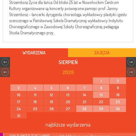
Strzembosz Życie dla tańca Od blisko 25 lat w Nowohuckim Centrum
Kultury organizowane są koncerty poświęcone pamięci prof. Janiny
Strzembosz – tancerki, dyrygenta, choreologa, wykładowcy plastyki i gestu
scenicznego w Państwowej Szkole Dramatycznej, wykładowcy Instytutu
Choreograficznego w Zawodowej Szkoły Choreograficznej, pedagoga
Studia Dramatycznego przy...
WYDARZENIA
ZAJĘCIA
SIERPIEŃ
2026
1
2
3
4
5
6
7
8
9
10
11
12
13
14
15
16
17
18
19
20
21
22
23
24
25
26
27
28
29
30
31
najbliższe wydarzenia