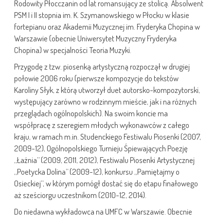
Rodowity Płocczanin od lat romansujący ze stolicą. Absolwent
PSM I i II stopnia im. K. Szymanowskiego w Płocku w klasie
fortepianu oraz Akademii Muzycznej im. Fryderyka Chopina w
Warszawie (obecnie Uniwersytet Muzyczny Fryderyka
Chopina) w specjalności Teoria Muzyki.
Przygodę z tzw. piosenką artystyczną rozpoczął w drugiej
połowie 2006 roku (pierwsze kompozycje do tekstów
Karoliny Słyk, z którą utworzył duet autorsko-kompozytorski,
występujący zarówno w rodzinnym mieście, jak i na różnych
przeglądach ogólnopolskich). Na swoim koncie ma
współpracę z szeregiem młodych wykonawców z całego
kraju, w ramach m.in. Studenckiego Festiwalu Piosenki (2007,
2009-12), Ogólnopolskiego Turnieju Śpiewających Poezję
„Łaźnia” (2009, 2011, 2012), Festiwalu Piosenki Artystycznej
„Poetycka Dolina” (2009-12), konkursu „Pamiętajmy o
Osieckiej”, w którym pomógł dostać się do etapu finałowego
aż sześciorgu uczestnikom (2010-12, 2014).
Do niedawna wykładowca na UMFC w Warszawie. Obecnie