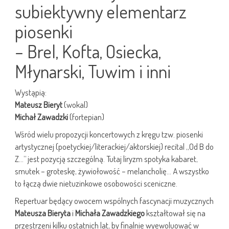
subiektywny elementarz
piosenki
– Brel, Kofta, Osiecka,
Młynarski, Tuwim i inni
Wystąpią:
Mateusz Bieryt
(wokal)
Michał Zawadzki
(fortepian)
Wśród wielu propozycji koncertowych z kręgu tzw. piosenki
artystycznej (poetyckiej/literackiej/aktorskiej) recital „Od B do
Z…” jest pozycją szczególną. Tutaj liryzm spotyka kabaret,
smutek – groteskę, żywiołowość – melancholię… A wszystko
to łączą dwie nietuzinkowe osobowości sceniczne.
Repertuar będący owocem wspólnych fascynacji muzycznych
Mateusza Bieryta
i
Michała Zawadzkiego
kształtował się na
przestrzeni kilku ostatnich lat, by finalnie wyewoluować w