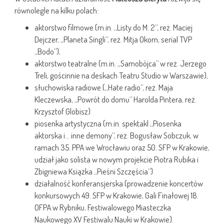
równolegle na kilku polach:
aktorstwo filmowe (m.in. „Listy do M. 2”, reż. Maciej
Dejczer, „Planeta Singli”, reż. Mitja Okorn, serial TVP
„Bodo”),
aktorstwo teatralne (m.in. „Samobójca” w reż. Jerzego
Treli, gościnnie na deskach Teatru Studio w Warszawie),
słuchowiska radiowe („Hate radio”, reż. Maja
Kleczewska, „Powrót do domu” Harolda Pintera, reż.
Krzysztof Globisz)
piosenka artystyczna (m.in. spektakl „Piosenka
aktorska i… inne demony”, reż. Bogusław Sobczuk, w
ramach 35. PPA we Wrocławiu oraz 50. SFP w Krakowie,
udział jako solista w nowym projekcie Piotra Rubika i
Zbigniewa Książka „Pieśni Szczęścia”)
działalność konferansjerska (prowadzenie koncertów
konkursowych 49. SFP w Krakowie, Gali Finałowej 18.
OFPA w Rybniku, Festiwalowego Miasteczka
Naukowego XV Festiwalu Nauki w Krakowie).