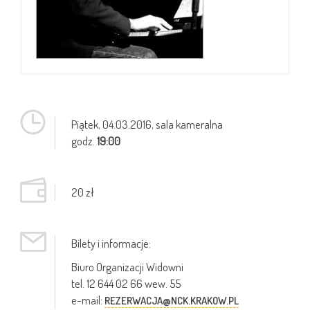
Piątek,
04.03.2016
, sala kameralna
godz.
19:00
20 zł
Bilety i informacje:
Biuro Organizacji Widowni
tel. 12 644 02 66 wew. 55
e-mail:
REZERWACJA@NCK.KRAKOW.PL