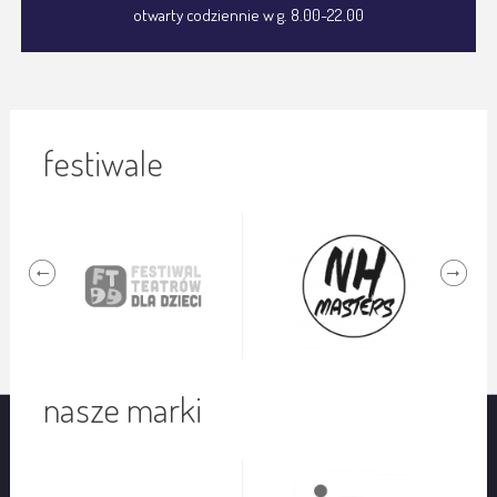
otwarty codziennie w g. 8.00-22.00
festiwale
nasze marki