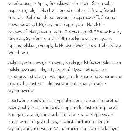
współpracuje z Agatą Grześkiewicz (recitale „Sama sobie
napiszę tę rolę” i „Na chwilę przed odlotem”), Agatą Gałach
(recitale „Kofeina”, „Nieprzerwana lekcja muzyki”), Joanną
Lewandowską („Mężczyźni mojego życia – Marek G. z
Krakowa”), Novą Sceną Teatru Muzycznego ROMA oraz Płocką
Orkiestrą Symfoniczną. Od 2011 roku kierownik muzyczny
Ogólnopolskiego Przeglądu Młodych Wokalistów „Debiuty” we
Wrocławiu.
Sukcesywnie powiększa swoją kolekcję płyt (szczególnie ceni
polski jazz i piosenkę artystyczną). Bywa połączeniem
szperacza i stratega – wynajduje mało znane lub zapomniane
utwory, by następnie dopasować je do znanych sobie
wykonawców.
Lubi twórcze, odważne i oryginalne podejście do interpretacji.
Każdy pobyt na scenie to dla niego małe misterium, podczas
którego stara się dać z siebie możliwie najwięcej, a swym
zachowaniem i grą odcisnąć swoiste piętno na każdym
wykonywanym utworze. Wciąż pracuje nad swoim własnym,