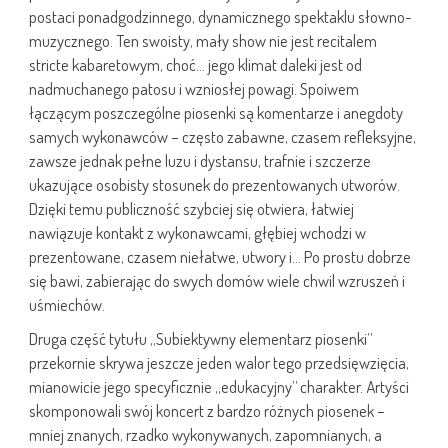
postaci ponadgodzinnego, dynamicznego spektaklu słowno-
muzycznego. Ten swoisty, mały show nie jest recitalem
stricte kabaretowym, choć… jego klimat daleki jest od
nadmuchanego patosu i wzniosłej powagi. Spoiwem
łączącym poszczególne piosenki są komentarze i anegdoty
samych wykonawców – często zabawne, czasem refleksyjne,
zawsze jednak pełne luzu i dystansu, trafnie i szczerze
ukazujące osobisty stosunek do prezentowanych utworów.
Dzięki temu publiczność szybciej się otwiera, łatwiej
nawiązuje kontakt z wykonawcami, głębiej wchodzi w
prezentowane, czasem niełatwe, utwory i… Po prostu dobrze
się bawi, zabierając do swych domów wiele chwil wzruszeń i
uśmiechów.
Druga część tytułu „Subiektywny elementarz piosenki”
przekornie skrywa jeszcze jeden walor tego przedsięwzięcia,
mianowicie jego specyficznie „edukacyjny” charakter. Artyści
skomponowali swój koncert z bardzo różnych piosenek –
mniej znanych, rzadko wykonywanych, zapomnianych, a