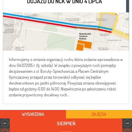
DOJAZD DO NCK W DNIU 4 LIPCA
Informujemy o zmianie organizacji ruchu, która zostanie wprowadzona w
dniu 04.07.2015 r. (tj. sobota). W związku z powyższym ruch pomiędzy
skrzyżowaniem z ul. Boruty-Spiechowicza, a Placem Centralnym
(tymczasowy przejazd przez torowisko) odbywać się będzie
dwukierunkowo po jezdni północnej. Powyższa zmiana obowiązywać
będzie od godziny 6.00 do 14.00. Niezwłocznie po zakończeniu robót
zostanie przywrócony docelowy ruch...
WYDARZENIA
ZAJĘCIA
SIERPIEŃ