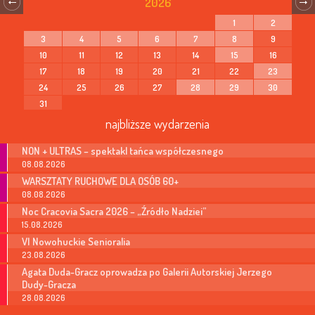
2026
1
2
3
4
5
6
7
8
9
10
11
12
13
14
15
16
17
18
19
20
21
22
23
24
25
26
27
28
29
30
31
najbliższe wydarzenia
NON + ULTRAS – spektakl tańca współczesnego
08.08.2026
WARSZTATY RUCHOWE DLA OSÓB 60+
08.08.2026
Noc Cracovia Sacra 2026 – „Źródło Nadziei”
15.08.2026
VI Nowohuckie Senioralia
23.08.2026
Agata Duda-Gracz oprowadza po Galerii Autorskiej Jerzego
Dudy-Gracza
28.08.2026