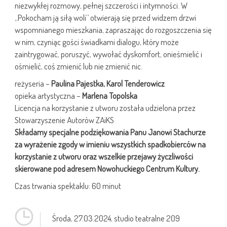
niezwykłej rozmowy, pełnej szczerości i intymności. W
„Pokocham ją siłą woli” otwierają się przed widzem drzwi
wspomnianego mieszkania, zapraszając do rozgoszczenia się
w nim, czyniąc gości świadkami dialogu, który może
zaintrygować, poruszyć, wywołać dyskomfort, onieśmielić i
ośmielić, coś zmienić lub nie zmienić nic.
reżyseria –
Paulina Pajestka, Karol Tenderowicz
opieka artystyczna –
Marlena Topolska
Licencja na korzystanie z utworu została udzielona przez
Stowarzyszenie Autorów ZAiKS
Składamy specjalne podziękowania Panu Janowi Stachurze
za wyrażenie zgody w imieniu wszystkich spadkobierców na
korzystanie z utworu oraz wszelkie przejawy życzliwości
skierowane pod adresem Nowohuckiego Centrum Kultury.
Czas trwania spektaklu: 60 minut
Środa,
27.03.2024
, studio teatralne 209