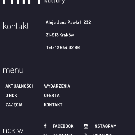
Aleja Jana Pawła II 232
kontakt
31-913 Kraków
Tel.: 12 644 02 66
menu
AKTUALNOŚCI
WYDARZENIA
O NCK
OFERTA
ZAJĘCIA
KONTAKT
FACEBOOK
INSTAGRAM
nck w