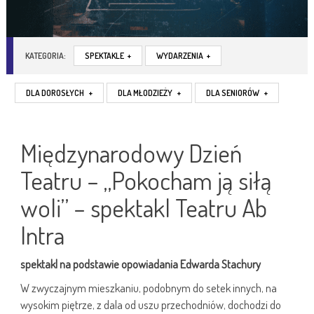
KATEGORIA:
SPEKTAKLE
+
WYDARZENIA
+
DLA DOROSŁYCH
+
DLA MŁODZIEŻY
+
DLA SENIORÓW
+
Międzynarodowy Dzień
Teatru – „Pokocham ją siłą
woli” – spektakl Teatru Ab
Intra
spektakl na podstawie opowiadania Edwarda Stachury
W zwyczajnym mieszkaniu, podobnym do setek innych, na
wysokim piętrze, z dala od uszu przechodniów, dochodzi do