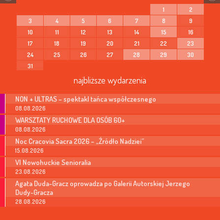
1
2
3
4
5
6
7
8
9
10
11
12
13
14
15
16
17
18
19
20
21
22
23
24
25
26
27
28
29
30
31
najbliższe wydarzenia
NON + ULTRAS – spektakl tańca współczesnego
08.08.2026
WARSZTATY RUCHOWE DLA OSÓB 60+
08.08.2026
Noc Cracovia Sacra 2026 – „Źródło Nadziei”
15.08.2026
VI Nowohuckie Senioralia
23.08.2026
Agata Duda-Gracz oprowadza po Galerii Autorskiej Jerzego
Dudy-Gracza
28.08.2026