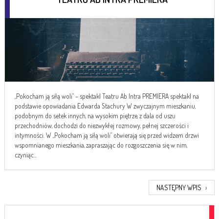
„Pokocham ją siłą woli” – spektakl Teatru Ab Intra PREMIERA spektakl na
podstawie opowiadania Edwarda Stachury W zwyczajnym mieszkaniu,
podobnym do setek innych, na wysokim piętrze, z dala od uszu
przechodniów, dochodzi do niezwykłej rozmowy, pełnej szczerości i
intymności. W „Pokocham ją siłą woli” otwierają się przed widzem drzwi
wspomnianego mieszkania, zapraszając do rozgoszczenia się w nim,
czyniąc...
NASTĘPNY WPIS
›