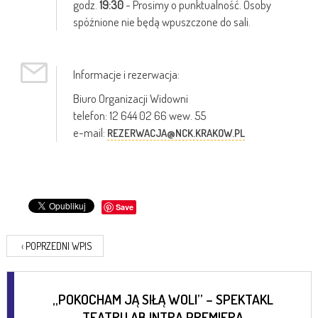
godz.
19:30
- Prosimy o punktualność. Osoby
spóźnione nie będą wpuszczone do sali.
Informacje i rezerwacja:
Biuro Organizacji Widowni
telefon: 12 644 02 66 wew. 55
e-mail:
REZERWACJA@NCK.KRAKOW.PL
Save
‹
POPRZEDNI WPIS
„POKOCHAM JĄ SIŁĄ WOLI” – SPEKTAKL
TEATRU AB INTRA PREMIERA