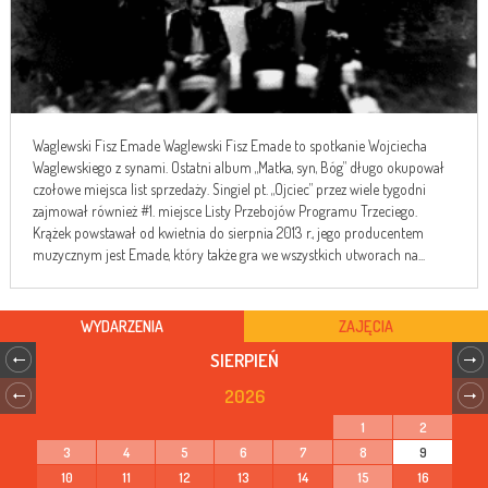
Waglewski Fisz Emade Waglewski Fisz Emade to spotkanie Wojciecha
Waglewskiego z synami. Ostatni album „Matka, syn, Bóg” długo okupował
czołowe miejsca list sprzedaży. Singiel pt. „Ojciec” przez wiele tygodni
zajmował również #1. miejsce Listy Przebojów Programu Trzeciego.
Krążek powstawał od kwietnia do sierpnia 2013 r., jego producentem
muzycznym jest Emade, który także gra we wszystkich utworach na...
WYDARZENIA
ZAJĘCIA
SIERPIEŃ
2026
1
2
3
4
5
6
7
8
9
10
11
12
13
14
15
16