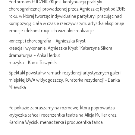
Performans ŁUCZNICZKI jest kontynuacją praktyki
choreograficznej, prowadzonej przez Agnieszkę Kryst od 2015
roku, w której tworząc indywidualne partytury i pracując nad
kompozycją ciała w czasie rzeczywistym, artystka eksploruje
emocje i dekonstruuje ich wizualne realizacje.
koncept i choreografia – Agnieszka Kryst
kreacja i wykonanie: Agnieszka Kryst i Katarzyna Sikora
dramaturgia – Anka Herbut
muzyka – Kamil Tuszyński
Spektakl powstał w ramach rezydencji artystycznych galerii
miejskiej BWA w Bydgoszczy. Kuratorka rezydencji – Danka
Milewska
Po pokazie zapraszamy na rozmowę, którą poprowadzą
krytyczka tańca i recenzentka teatralna Alicja Mulller oraz
Karolina Wycisk, menadżerka i producentka tańca.