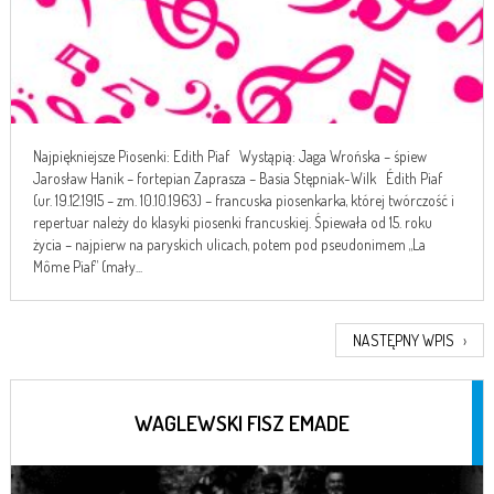
Najpiękniejsze Piosenki: Edith Piaf Wystąpią: Jaga Wrońska – śpiew
Jarosław Hanik – fortepian Zaprasza – Basia Stępniak-Wilk Édith Piaf
(ur. 19.12.1915 – zm. 10.10.1963) – francuska piosenkarka, której twórczość i
repertuar należy do klasyki piosenki francuskiej. Śpiewała od 15. roku
życia – najpierw na paryskich ulicach, potem pod pseudonimem „La
Môme Piaf” (mały...
NASTĘPNY WPIS
›
WAGLEWSKI FISZ EMADE