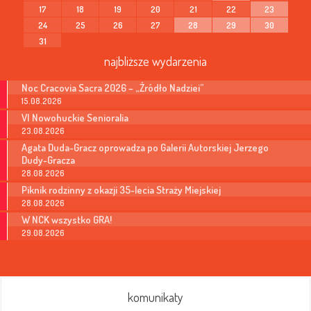
17
18
19
20
21
22
23
24
25
26
27
28
29
30
31
najbliższe wydarzenia
Noc Cracovia Sacra 2026 – „Źródło Nadziei”
15.08.2026
VI Nowohuckie Senioralia
23.08.2026
Agata Duda-Gracz oprowadza po Galerii Autorskiej Jerzego
Dudy-Gracza
28.08.2026
Piknik rodzinny z okazji 35-lecia Straży Miejskiej
28.08.2026
W NCK wszystko GRA!
29.08.2026
komunikaty