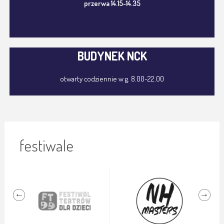
przerwa 14.15-14.35
BUDYNEK NCK
otwarty codziennie w g. 8.00-22.00
festiwale