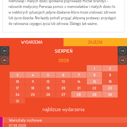
niemowląt i małych dzieci spotkanie poprowadzi Michał Brandys –
ratownik medyczny Pierwsza pomoc u niemowlaków i małych dzieci to
w niektórych sytuacjach jedyne działanie, które może uratować zdrowie
lub życie dziecka. Nie każdy potrafi przyjąć aktywną postawę i przystąpić
do ratowania czyjegoś życia lub zdrowia. Dlatego tak ważne...
WYDARZENIA
ZAJĘCIA
SIERPIEŃ
2026
1
2
3
4
5
6
7
8
9
10
11
12
13
14
15
16
17
18
19
20
21
22
23
24
25
26
27
28
29
30
31
najbliższe wydarzenia
Warsztaty ruchowe
07.08.2026