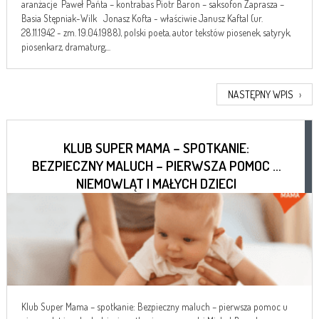
aranżacje Paweł Pańta – kontrabas Piotr Baron – saksofon Zaprasza –
Basia Stępniak-Wilk Jonasz Kofta - właściwie Janusz Kaftal (ur.
28.11.1942 - zm. 19.04.1988), polski poeta, autor tekstów piosenek, satyryk,
piosenkarz, dramaturg,...
NASTĘPNY WPIS
›
KLUB SUPER MAMA – SPOTKANIE:
BEZPIECZNY MALUCH – PIERWSZA POMOC U
NIEMOWLĄT I MAŁYCH DZIECI
Klub Super Mama – spotkanie: Bezpieczny maluch – pierwsza pomoc u