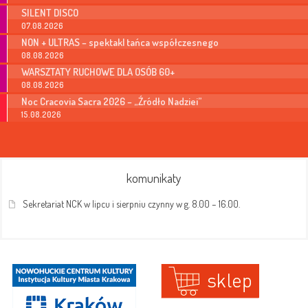
SILENT DISCO
07.08.2026
NON + ULTRAS – spektakl tańca współczesnego
08.08.2026
WARSZTATY RUCHOWE DLA OSÓB 60+
08.08.2026
Noc Cracovia Sacra 2026 – „Źródło Nadziei”
15.08.2026
komunikaty
Sekretariat NCK w lipcu i sierpniu czynny w g. 8.00 – 16.00.