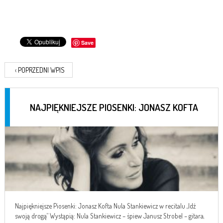
Save
‹
POPRZEDNI WPIS
NAJPIĘKNIEJSZE PIOSENKI: JONASZ KOFTA
Najpiękniejsze Piosenki: Jonasz Kofta Nula Stankiewicz w recitalu „Idź
swoją drogą” Wystąpią: Nula Stankiewicz – śpiew Janusz Strobel – gitara,