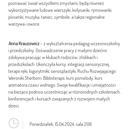
poznawać świat wszystkimi zmysłami, będą również
wykorzystywane ludowe wierszyki, kołysanki, rymowanki,
piosenki, muzyka, taniec, symbole, a także regionalne
warzywa i owoce.
Anna Krauzowicz
– z wykształcenia pedagog wczesnoszkolny
i przedszkolny. Doświadczenie pracy z małymi dziećmi
zdobywa pracując w klubach rodziców, żłobkach i
przedszkolach. Ukończyła kursy: integracji sensorycznej,
terapii ręki, logorytmiki, senosplastyki, Ruchu Rozwijającego
Weroniki Sherborn, Biblioterapii, kurs pomelody, kurs
animatora czasu wolnego. Swoje kwalifikacje i umiejętności
na bieżąco podnosi uczestnicząc w różnorodnych szkoleniach,
konferencjach i kursach związanych z rozwojem małych
dzieci.
Poniedziałek,
15.04.2024
, sala 208