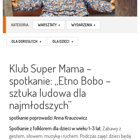
KATEGORIA:
WARSZTATY
+
WYDARZENIA
+
DLA DOROSŁYCH
+
DLA DZIECI
+
Klub Super Mama –
spotkanie: „Etno Bobo –
sztuka ludowa dla
najmłodszych”
spotkanie poprowadzi Anna Krauzowicz
Spotkanie z folklorem dla dzieci w wieku 1-3 lat.
Zabawy z
gestem, słowem, muzyką i ruchem. Podczas zajęć dzieci będą