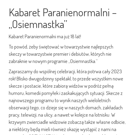
Kabaret Paranienormalni –
„Osiemnastka”
Kabaret Paranienormalni ma już 18 lat!
To powód, żeby świętować w towarzystwie najlepszych
skeczy w towarzystwie premier i debiutów, których nie
zabraknie w nowym programie „Osiemnastka.”
Zapraszamy do wspólnej celebracji, która potrwa cały 2023
rok! Blisko dwugodzinny spektakl, to przede wszystkim nowe
skecze i postacie, które zabiorą widzów w podróż pełną
humoru, komedii pomyłek i zaskakujących sytuacji. Skecze z
najnowszego programu to wynik naszych wieloletnich
obserwacji tego, co dzieje się w naszych domach, zakładach
pracy, telewizji, na ulicy, a nawet w kolejce na lotnisku. W
krzywym zwierciadle widzowie zobaczą także własne odbicie,
a niektórzy będą mieli również okazję wystąpić z nami na