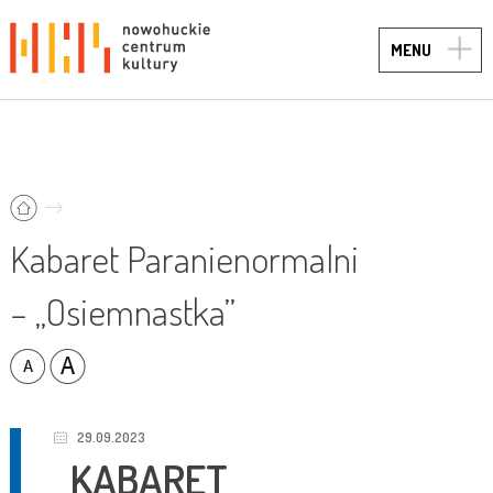
TOGG
MENU
NAVIG
Kabaret Paranienormalni
– „Osiemnastka”
29.09.2023
KABARET