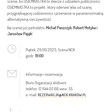
scenie, bo OSIEMNASTKA to skecze z udziałem publiczności.
OSIEMNASTKA to projekt , który oderwie Was od szarej,
przygnębiającej codzienności i przeniesie w paranienormalną,
alternatywną rzeczywistość.
Na scenie już pełnoletni:
Michał Paszczyk, Robert Motyka i
Jarosław Pająk
!
Piątek,
29.09.2023
, Scena NCK
godz.
19:00
Informacje i rezerwacja:
Biuro Organizacji Widowni
telefon: 12 644 02 66 wew. 55
e-mail:
REZERWACJA@NCK.KRAKOW.PL