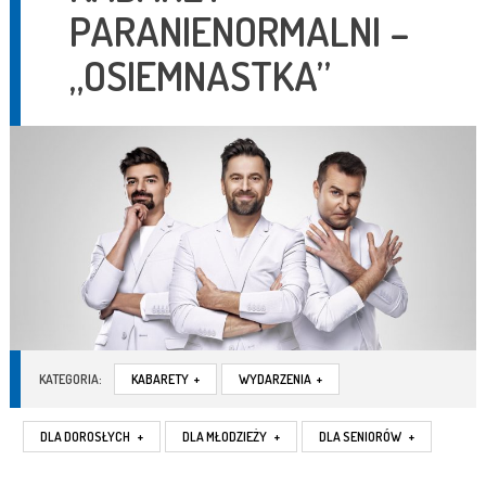
PARANIENORMALNI –
„OSIEMNASTKA”
KATEGORIA:
KABARETY
+
WYDARZENIA
+
DLA DOROSŁYCH
+
DLA MŁODZIEŻY
+
DLA SENIORÓW
+