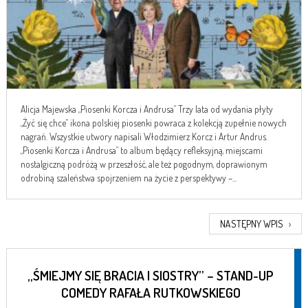
Alicja Majewska „Piosenki Korcza i Andrusa” Trzy lata od wydania płyty
„Żyć się chce” ikona polskiej piosenki powraca z kolekcją zupełnie nowych
nagrań. Wszystkie utwory napisali Włodzimierz Korcz i Artur Andrus.
„Piosenki Korcza i Andrusa” to album będący refleksyjną, miejscami
nostalgiczną podróżą w przeszłość, ale też pogodnym, doprawionym
odrobiną szaleństwa spojrzeniem na życie z perspektywy –...
NASTĘPNY WPIS
›
„ŚMIEJMY SIĘ BRACIA I SIOSTRY” – STAND-UP
COMEDY RAFAŁA RUTKOWSKIEGO