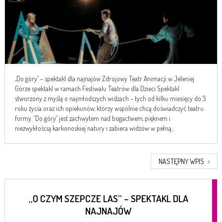
„Do góry” – spektakl dla najnajów Zdrojowy Teatr Animacji w Jeleniej
Górze spektakl w ramach Festiwalu Teatrów dla Dzieci Spektakl
stworzony z myślą o najmłodszych widzach – tych od kilku miesięcy do 3
roku życia oraz ich opiekunów, którzy wspólnie chcą doświadczyć teatru
formy. “Do góry” jest zachwytem nad bogactwem, pięknem i
niezwykłością karkonoskiej natury i zabiera widzów w pełną...
NASTĘPNY WPIS
›
„O CZYM SZEPCZE LAS” – SPEKTAKL DLA
NAJNAJÓW