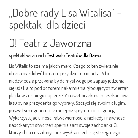
„Dobre rady Lisa Witalisa” –
spektakl dla dzieci
O! Teatr z Jaworzna
spektakl w ramach
Festiwalu Teatrów dla Dzieci
Lis Witalis to szelma jakich mało. Czego to ten zwierz nie
obieca by zdobyć to, na co przyjdzie mu ochota. A to
niedźwiedzia przekona by do myśliwego po zapasy jedzenia
się udał, a to pod pozorem nakarmienia głodujących zwierząt,
placków ze śniegu napiecze. A nawet przekona mieszkańców
lasu by na prezydenta go wybrały. Szczyci się swoim długim,
puszystym ogonem, nie mniej niż sprytem i inteligencją.
Wykorzystując ufność, łatwowierność, a niekiedy i naiwność
napotkanych stworzeń spełnia sam swoje zachcianki. Ci,
którzy chcą coś zdobyć bez wysiłku niech się strzegą jego