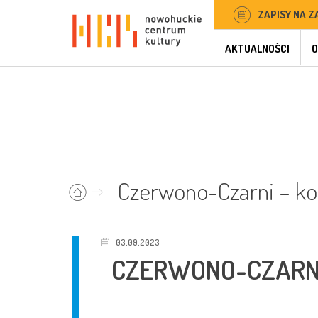
ZAPISY NA Z
AKTUALNOŚCI
O
Czerwono-Czarni – ko
03.09.2023
CZERWONO-CZARNI