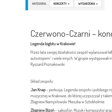
KATEGORIA:
KONCERTY
+
WYDARZENIA
+
Czerwono-Czarni – kon
Legenda bigbitu w Krakowie!
Przez lata swojej działalności zespół wylansował ki
autostopem” i wiele innych. W grupie występowali m.
Ryszard Poznakowski.
Skład zespołu:
Jan Knap
– perkusja. Legenda zespołu i polskiego ro
muzycznej w Krakowie, do której uczęszczał z takim
Zbigniew Namysłowski. Mieszka w Sztokholmie.
Zbigniew Bizoń
– saksofon. Muzyk i kompozytor gra