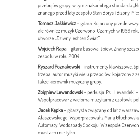
przebojów grupy, w tym znakomitego standardu „Nie 
znanego przed laty zespołu Stan Borys i Bizony. Mi
Tomasz Jaśkiewicz
– gitara. Kojarzony przede wsz
ale również muzyk Czerwono-Czarnych w 1966 roku. 
utworze „Dziwny jest ten Świat”.
Wojciech Rapa
– gitara basowa, śpiew. Znany szcze
zespołu w roku 2004.
Ryszard Poznakowski
– instrumenty klawiszowe, śpi
trzeba, autor muzyki wielu przebojów, kojarzony z
także kierownik muzyczny grupy.
Zbigniew Lewandowski
– perkusja. Ps. „Levandek” –
Współpracował z wieloma muzykami z czołówki pol
Jacek Kępka
– gitarzysta związany od lat z warszaw
Ałaszewskiego. Współpracował z Marią Głuchowską
Automaty, Wodospady Spokoju. W zespole Czerwono-C
miastach i nie tylko.