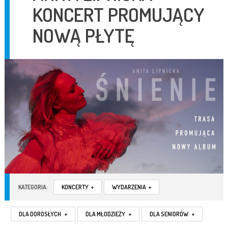
KONCERT PROMUJĄCY
NOWĄ PŁYTĘ
KATEGORIA:
KONCERTY
+
WYDARZENIA
+
DLA DOROSŁYCH
+
DLA MŁODZIEŻY
+
DLA SENIORÓW
+