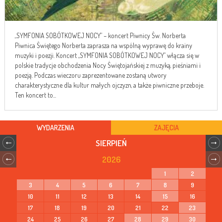
„SYMFONIA SOBÓTKOWEJ NOCY” – koncert Piwnicy Św. Norberta
Piwnica Świętego Norberta zaprasza na wspólną wyprawę do krainy
muzyki i poezji. Koncert „SYMFONIA SOBÓTKOWEJ NOCY” włącza się w
polskie tradycje obchodzenia Nocy Świętojańskiej z muzyką, pieśniami i
poezją. Podczas wieczoru zaprezentowane zostaną utwory
charakterystyczne dla kultur małych ojczyzn, a także piwniczne przeboje.
Ten koncert to...
WYDARZENIA
ZAJĘCIA
SIERPIEŃ
2026
1
2
3
4
5
6
7
8
9
10
11
12
13
14
15
16
17
18
19
20
21
22
23
24
25
26
27
28
29
30