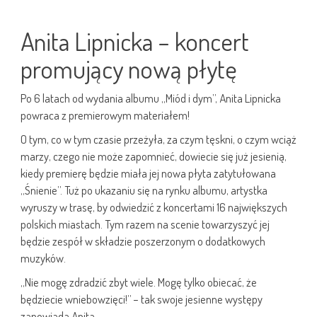
Anita Lipnicka – koncert
promujący nową płytę
Po 6 latach od wydania albumu „Miód i dym”, Anita Lipnicka
powraca z premierowym materiałem!
O tym, co w tym czasie przeżyła, za czym tęskni, o czym wciąż
marzy, czego nie może zapomnieć, dowiecie się już jesienią,
kiedy premierę będzie miała jej nowa płyta zatytułowana
„Śnienie”. Tuż po ukazaniu się na rynku albumu, artystka
wyruszy w trasę, by odwiedzić z koncertami 16 największych
polskich miastach. Tym razem na scenie towarzyszyć jej
będzie zespół w składzie poszerzonym o dodatkowych
muzyków.
„Nie mogę zdradzić zbyt wiele. Mogę tylko obiecać, że
będziecie wniebowzięci!” – tak swoje jesienne występy
zapowiada Anita.