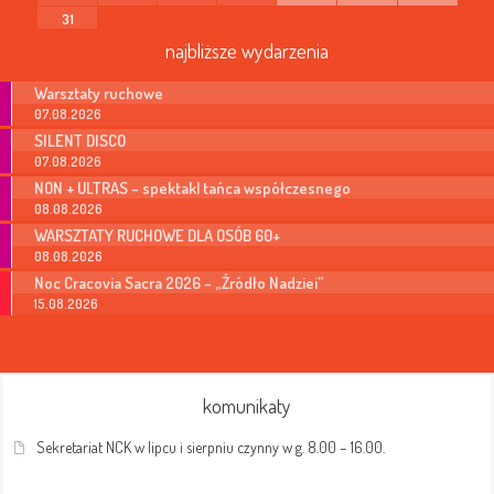
31
najbliższe wydarzenia
Warsztaty ruchowe
07.08.2026
SILENT DISCO
07.08.2026
NON + ULTRAS – spektakl tańca współczesnego
08.08.2026
WARSZTATY RUCHOWE DLA OSÓB 60+
08.08.2026
Noc Cracovia Sacra 2026 – „Źródło Nadziei”
15.08.2026
komunikaty
Sekretariat NCK w lipcu i sierpniu czynny w g. 8.00 – 16.00.