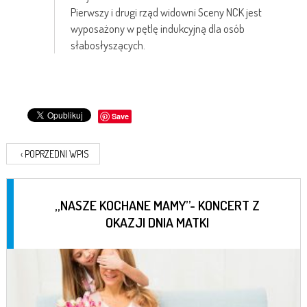
Pierwszy i drugi rząd widowni Sceny NCK jest
wyposażony w pętlę indukcyjną dla osób
słabosłyszących.
Save
‹
POPRZEDNI WPIS
„NASZE KOCHANE MAMY”- KONCERT Z
OKAZJI DNIA MATKI