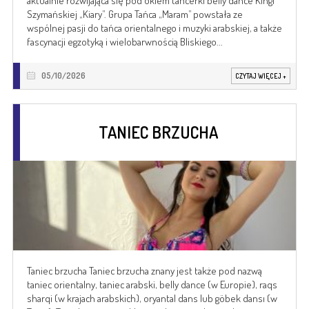
aktualnie rozwijająca się pod okiem tancerki belly dance Kingi
Szymańskiej „Kiary”. Grupa Tańca „Maram” powstała ze
wspólnej pasji do tańca orientalnego i muzyki arabskiej, a także
fascynacji egzotyką i wielobarwnością Bliskiego...
05/10/2026
CZYTAJ WIĘCEJ
+
TANIEC BRZUCHA
Taniec brzucha Taniec brzucha znany jest także pod nazwą
taniec orientalny, taniec arabski, belly dance (w Europie), raqs
sharqi (w krajach arabskich), oryantal dans lub göbek dansı (w