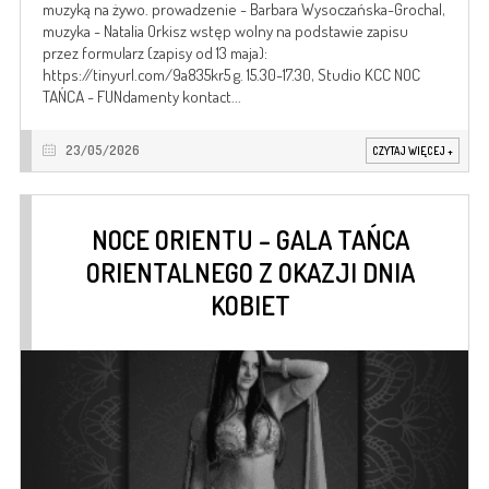
muzyką na żywo. prowadzenie - Barbara Wysoczańska-Grochal,
muzyka - Natalia Orkisz wstęp wolny na podstawie zapisu
przez formularz (zapisy od 13 maja):
https://tinyurl.com/9a835kr5 g. 15.30-17.30, Studio KCC NOC
TAŃCA - FUNdamenty kontact...
23/05/2026
CZYTAJ WIĘCEJ
+
NOCE ORIENTU – GALA TAŃCA
ORIENTALNEGO Z OKAZJI DNIA
KOBIET