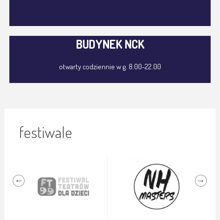
BUDYNEK NCK
otwarty codziennie w g. 8.00-22.00
festiwale