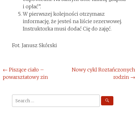
i opłać”.
W pierwszej kolejności otrzymasz
informację, że jesteś na liście rezerwowej.
Instruktorka musi dodać Cię do zajęć.
Fot. Janusz Skórski
Post
←
Piszące ciało –
Nowy cykl Roztańczonych
powarsztatowy zin
rodzin
→
navigation
Search
for: